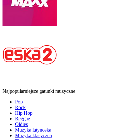
Najpopularniejsze gatunki muzyczne
Pop
Rock
Hip Hop
Reggae
Oldies
Muzyka latynoska
Muzyka klasyczna