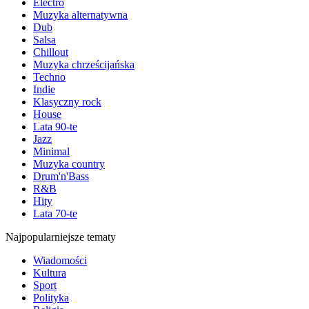
Electro
Muzyka alternatywna
Dub
Salsa
Chillout
Muzyka chrześcijańska
Techno
Indie
Klasyczny rock
House
Lata 90-te
Jazz
Minimal
Muzyka country
Drum'n'Bass
R&B
Hity
Lata 70-te
Najpopularniejsze tematy
Wiadomości
Kultura
Sport
Polityka