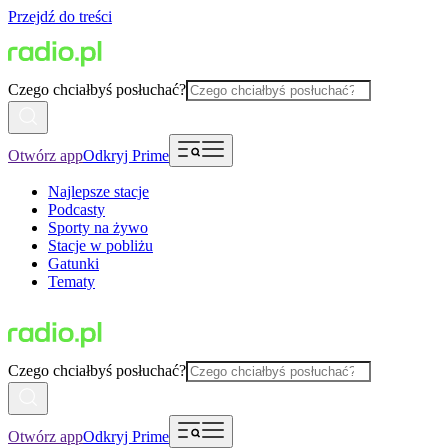
Przejdź do treści
Czego chciałbyś posłuchać?
Otwórz app
Odkryj Prime
Najlepsze stacje
Podcasty
Sporty na żywo
Stacje w pobliżu
Gatunki
Tematy
Czego chciałbyś posłuchać?
Otwórz app
Odkryj Prime