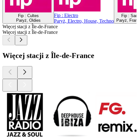
Fip : Electro
Fip : Cultes
Fip : Sac
Paryż, Oldies
Paryż, Franc
Paryż, Electro, House, Techno
Więcej stacji z Île-de-France
Więcej stacji z Île-de-France
Więcej stacji z Île-de-France