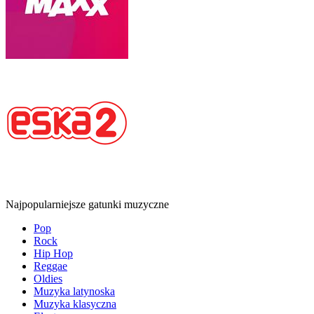
Najpopularniejsze gatunki muzyczne
Pop
Rock
Hip Hop
Reggae
Oldies
Muzyka latynoska
Muzyka klasyczna