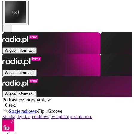
Więcej informacji
Więcej informacji
Więcej informacji
Podcast rozpoczyna się w
- 0 sek.
Stacje radiowe
Fip : Groove
Słuchaj tej stacji radiowej w aplikacji za darmo: