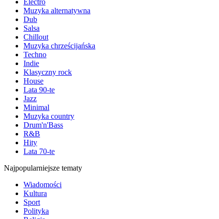
Electro
Muzyka alternatywna
Dub
Salsa
Chillout
Muzyka chrześcijańska
Techno
Indie
Klasyczny rock
House
Lata 90-te
Jazz
Minimal
Muzyka country
Drum'n'Bass
R&B
Hity
Lata 70-te
Najpopularniejsze tematy
Wiadomości
Kultura
Sport
Polityka