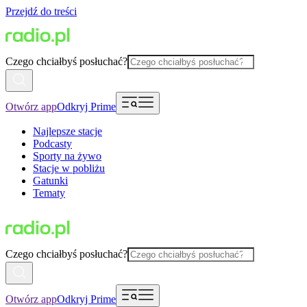
Przejdź do treści
Czego chciałbyś posłuchać?
Otwórz app
Odkryj Prime
Najlepsze stacje
Podcasty
Sporty na żywo
Stacje w pobliżu
Gatunki
Tematy
Czego chciałbyś posłuchać?
Otwórz app
Odkryj Prime