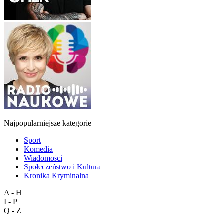
Najpopularniejsze kategorie
Sport
Komedia
Wiadomości
Społeczeństwo i Kultura
Kronika Kryminalna
A - H
I - P
Q - Z