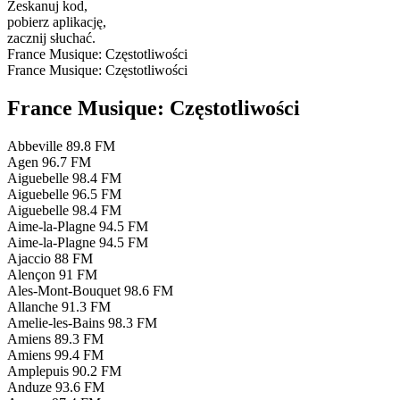
Zeskanuj kod,
pobierz aplikację,
zacznij słuchać.
France Musique: Częstotliwości
France Musique: Częstotliwości
France Musique: Częstotliwości
Abbeville
89.8 FM
Agen
96.7 FM
Aiguebelle
98.4 FM
Aiguebelle
96.5 FM
Aiguebelle
98.4 FM
Aime-la-Plagne
94.5 FM
Aime-la-Plagne
94.5 FM
Ajaccio
88 FM
Alençon
91 FM
Ales-Mont-Bouquet
98.6 FM
Allanche
91.3 FM
Amelie-les-Bains
98.3 FM
Amiens
89.3 FM
Amiens
99.4 FM
Amplepuis
90.2 FM
Anduze
93.6 FM