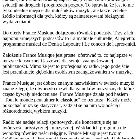
sytuacji na drogach i prognozach pogody. To sprawia, że jest to nie
tylko idealne miejsce dla miłośników muzyki, ale także rzetelne
źródło informacji dla tych, którzy są zainteresowani bieżącymi
wydarzeniami.
Do oferty France Musique dołączono również podcasty. Trzy z ich
najpopularniejszych podcastów to La matinale culturelle, Allegretto:
programme musical de Denisa Lapoutre i Le concert de l'après-midi.
Założenie France Musique jest proste: oferować to, co najlepsze w
muzyce klasycznej i jazzowej dla swojej zaangażowanej
publiczności. Mimo że jest to profesjonalny radio, jego podejście
jest przeniknięte głębokim osobistym zaangażowaniem w muzykę.
France Musique jest dobrze znanym nazwiskiem w świecie muzyki,
znane z tego, że otworzyło drzwi dla gatunków muzycznych, które
często bywały niedoceniane. France Musique działa pod hasłem
"Tout le monde peut aimer le classique" co oznacza "Każdy może
pokochać muzykę klasyczną", zadział se na nim wolnością i
różnorodnością wybioru muzyki.
Radio nie nadaje relacji sportowych, ale koncentruje się na
twórczości artystycznej i muzycznej. W skład ich programu nie
wchodzą również treści religijne. France Musique jest twoim
źródłem muzyki klasycznej i jazzowej online - posłuchaj i dołącz do