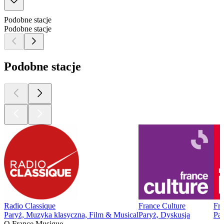
Podobne stacje
Podobne stacje
Podobne stacje
Radio Classique
France Culture
Fra
Paryż, Muzyka klasyczna, Film & Musical
Paryż, Dyskusja
Pa
O France Musique