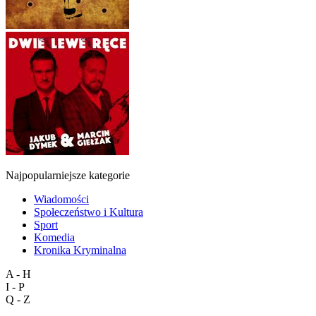
Najpopularniejsze kategorie
Wiadomości
Społeczeństwo i Kultura
Sport
Komedia
Kronika Kryminalna
A - H
I - P
Q - Z