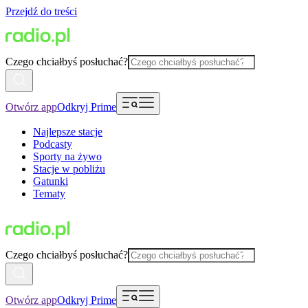
Przejdź do treści
Czego chciałbyś posłuchać?
Otwórz app
Odkryj Prime
Najlepsze stacje
Podcasty
Sporty na żywo
Stacje w pobliżu
Gatunki
Tematy
Czego chciałbyś posłuchać?
Otwórz app
Odkryj Prime