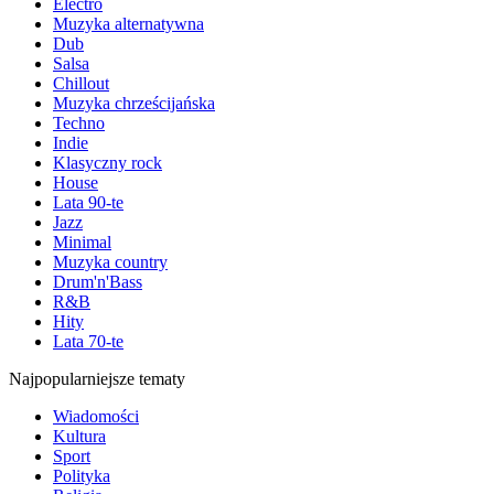
Electro
Muzyka alternatywna
Dub
Salsa
Chillout
Muzyka chrześcijańska
Techno
Indie
Klasyczny rock
House
Lata 90-te
Jazz
Minimal
Muzyka country
Drum'n'Bass
R&B
Hity
Lata 70-te
Najpopularniejsze tematy
Wiadomości
Kultura
Sport
Polityka