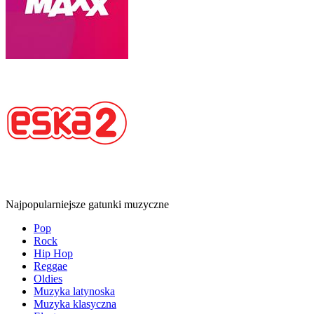
Najpopularniejsze gatunki muzyczne
Pop
Rock
Hip Hop
Reggae
Oldies
Muzyka latynoska
Muzyka klasyczna