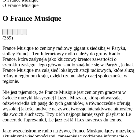
O France Musique
O France Musique
(359)
France Musique to ceniony radiowy gigant z siedzibą w Paryżu,
stolicy Francji. Ten Internetowy radio należy do grupy Radio
France, która zasłynęła jako kluczowy kreator zawartości o
szerokim zasięgu. Jego główne studio znajduje się w Paryżu, jednak
France Musique ma całą sieć lokalnych stacji radiowych, które służą
różnym regionom kraju, dzięki czemu służy całej społeczności w
regionie.
Nie jest tajemnicą, że France Musique jest cenionym graczem w
świecie muzyki klasycznej i jazzu. Muzyka, którą odtwarzają,
odzwierciedla ich pasję do tych gatunków, a równocześnie oferują
wysokiej jakości audycje na żywo, tworząc interaktywną atmosferę
dla swoich słuchaczy. Trzy z ich najpopularniejszych playlist to Le
concert de l'après-midi, Le jazz est là i Les traverses du temps.
Jako wszechstronne radio na żywo, France Musique łączy muzykę z
aktualnymi wiadomościami, zapewniając codzienne informacje o