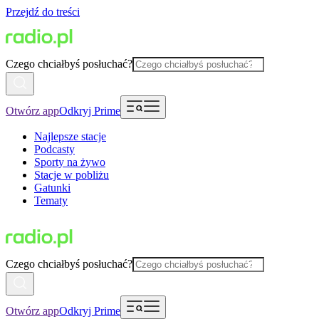
Przejdź do treści
Czego chciałbyś posłuchać?
Otwórz app
Odkryj Prime
Najlepsze stacje
Podcasty
Sporty na żywo
Stacje w pobliżu
Gatunki
Tematy
Czego chciałbyś posłuchać?
Otwórz app
Odkryj Prime