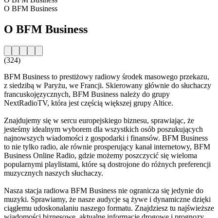
O BFM Business
O BFM Business
(324)
BFM Business to prestiżowy radiowy środek masowego przekazu,
z siedzibą w Paryżu, we Francji. Skierowany głównie do słuchaczy
francuskojęzycznych, BFM Business należy do grupy
NextRadioTV, która jest częścią większej grupy Altice.
Znajdujemy się w sercu europejskiego biznesu, sprawiając, że
jesteśmy idealnym wyborem dla wszystkich osób poszukujących
najnowszych wiadomości z gospodarki i finansów. BFM Business
to nie tylko radio, ale równie prosperujący kanał internetowy, BFM
Business Online Radio, gdzie możemy poszczycić się wieloma
popularnymi playlistami, które są dostrojone do różnych preferencji
muzycznych naszych słuchaczy.
Nasza stacja radiowa BFM Business nie ogranicza się jedynie do
muzyki. Sprawiamy, że nasze audycje są żywe i dynamiczne dzięki
ciągłemu udoskonalaniu naszego formatu. Znajdziesz tu najświeższe
wiadomości biznesowe, aktualne informacje drogowe i prognozy