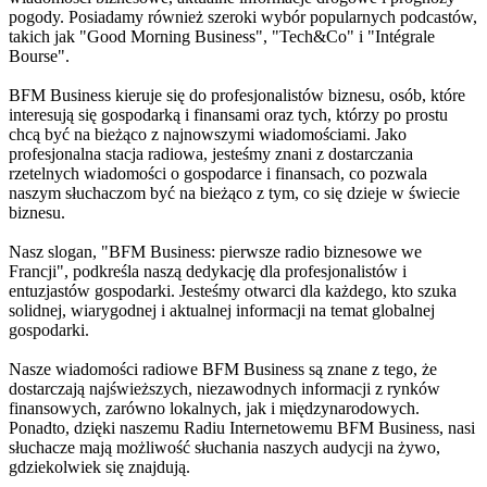
pogody. Posiadamy również szeroki wybór popularnych podcastów,
takich jak "Good Morning Business", "Tech&Co" i "Intégrale
Bourse".
BFM Business kieruje się do profesjonalistów biznesu, osób, które
interesują się gospodarką i finansami oraz tych, którzy po prostu
chcą być na bieżąco z najnowszymi wiadomościami. Jako
profesjonalna stacja radiowa, jesteśmy znani z dostarczania
rzetelnych wiadomości o gospodarce i finansach, co pozwala
naszym słuchaczom być na bieżąco z tym, co się dzieje w świecie
biznesu.
Nasz slogan, "BFM Business: pierwsze radio biznesowe we
Francji", podkreśla naszą dedykację dla profesjonalistów i
entuzjastów gospodarki. Jesteśmy otwarci dla każdego, kto szuka
solidnej, wiarygodnej i aktualnej informacji na temat globalnej
gospodarki.
Nasze wiadomości radiowe BFM Business są znane z tego, że
dostarczają najświeższych, niezawodnych informacji z rynków
finansowych, zarówno lokalnych, jak i międzynarodowych.
Ponadto, dzięki naszemu Radiu Internetowemu BFM Business, nasi
słuchacze mają możliwość słuchania naszych audycji na żywo,
gdziekolwiek się znajdują.