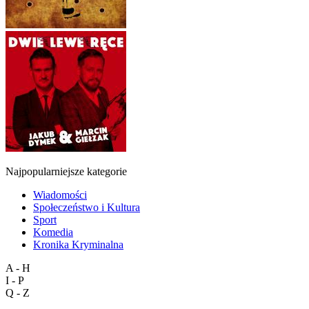
Najpopularniejsze kategorie
Wiadomości
Społeczeństwo i Kultura
Sport
Komedia
Kronika Kryminalna
A - H
I - P
Q - Z