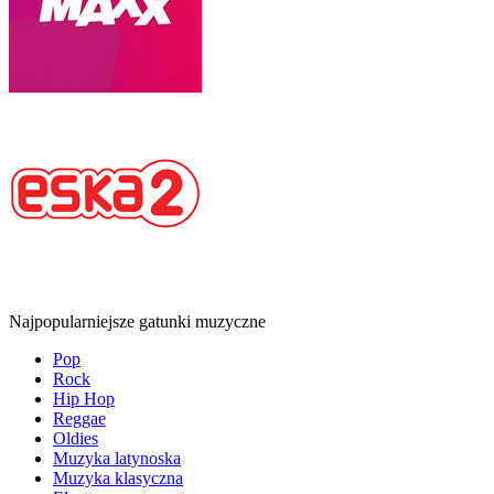
Najpopularniejsze gatunki muzyczne
Pop
Rock
Hip Hop
Reggae
Oldies
Muzyka latynoska
Muzyka klasyczna