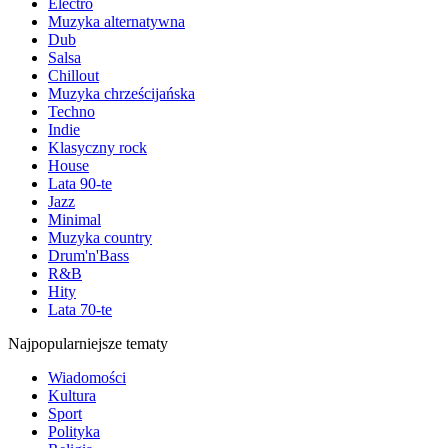
Electro
Muzyka alternatywna
Dub
Salsa
Chillout
Muzyka chrześcijańska
Techno
Indie
Klasyczny rock
House
Lata 90-te
Jazz
Minimal
Muzyka country
Drum'n'Bass
R&B
Hity
Lata 70-te
Najpopularniejsze tematy
Wiadomości
Kultura
Sport
Polityka