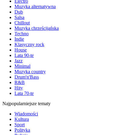
Electro
Muzyka alternatywna
Dub
Salsa
Chillout
Muzyka chrześcijańska
Techno
Indie
Klasyczny rock
House
Lata 90-te
Jazz
Minimal
Muzyka country
Drum'n'Bass
R&B
Hity
Lata 70-te
Najpopularniejsze tematy
Wiadomości
Kultura
Sport
Polityka