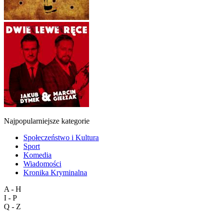
Najpopularniejsze kategorie
Społeczeństwo i Kultura
Sport
Komedia
Wiadomości
Kronika Kryminalna
A - H
I - P
Q - Z