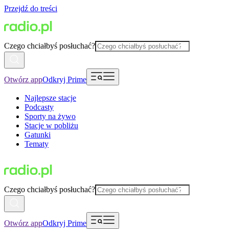
Przejdź do treści
Czego chciałbyś posłuchać?
Otwórz app
Odkryj Prime
Najlepsze stacje
Podcasty
Sporty na żywo
Stacje w pobliżu
Gatunki
Tematy
Czego chciałbyś posłuchać?
Otwórz app
Odkryj Prime