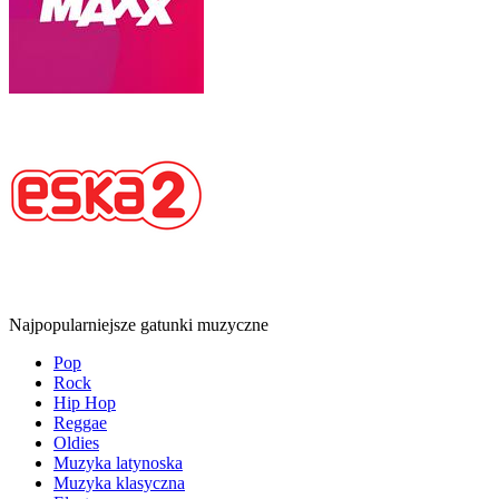
Najpopularniejsze gatunki muzyczne
Pop
Rock
Hip Hop
Reggae
Oldies
Muzyka latynoska
Muzyka klasyczna