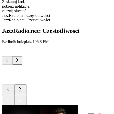
Zeskanuj kod,
pobierz aplikację,
zacznij słuchać.
JazzRadio.net: Częstotliwości
JazzRadio.net: Częstotliwości
JazzRadio.net: Częstotliwości
Berlin/Scholzplatz
106.8 FM
Najlepsze
podcasty
Najlepsze
podcasty
Najlepsze
podcasty