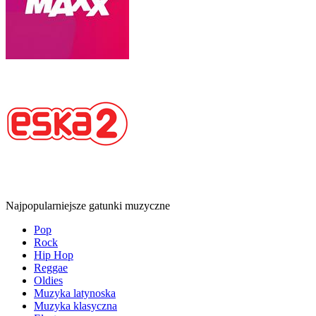
Najpopularniejsze gatunki muzyczne
Pop
Rock
Hip Hop
Reggae
Oldies
Muzyka latynoska
Muzyka klasyczna