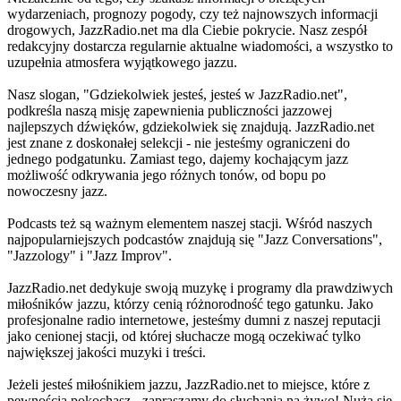
wydarzeniach, prognozy pogody, czy też najnowszych informacji
drogowych, JazzRadio.net ma dla Ciebie pokrycie. Nasz zespół
redakcyjny dostarcza regularnie aktualne wiadomości, a wszystko to
uzupełnia atmosfera wyjątkowego jazzu.
Nasz slogan, "Gdziekolwiek jesteś, jesteś w JazzRadio.net",
podkreśla naszą misję zapewnienia publiczności jazzowej
najlepszych dźwięków, gdziekolwiek się znajdują. JazzRadio.net
jest znane z doskonałej selekcji - nie jesteśmy ograniczeni do
jednego podgatunku. Zamiast tego, dajemy kochającym jazz
możliwość odkrywania jego różnych tonów, od bopu po
nowoczesny jazz.
Podcasts też są ważnym elementem naszej stacji. Wśród naszych
najpopularniejszych podcastów znajdują się "Jazz Conversations",
"Jazzology" i "Jazz Improv".
JazzRadio.net dedykuje swoją muzykę i programy dla prawdziwych
miłośników jazzu, którzy cenią różnorodność tego gatunku. Jako
profesjonalne radio internetowe, jesteśmy dumni z naszej reputacji
jako cenionej stacji, od której słuchacze mogą oczekiwać tylko
największej jakości muzyki i treści.
Jeżeli jesteś miłośnikiem jazzu, JazzRadio.net to miejsce, które z
pewnością pokochasz - zapraszamy do słuchania na żywo! Nużą się