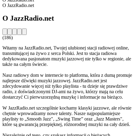
O JazzRadio.net
O JazzRadio.net
(186)
Witamy na JazzRadio.net, Twojej ulubionej stacji radiowej online,
transmitującej na żywo z serca Polski. Jest to stacja radiowa
dedykowana pasjonatom muzyki jazzowej nie tylko w regionie, ale
także na całym świecie.
Nasz radiowy dom w internecie to platforma, która z dumą promuje
najlepsze dźwięki muzyki jazzowej. JazzRadio.net jest
zdecydowanie więcej niż tylko playlista - tu dzieje się prawdziwe
radio, z doświadczonymi DJ-ami na żywo, którzy mają na celu
dostarczyć Ci pierwszorzędną muzykę i informacje na bieżąco.
W JazzRadio.net szczególnie kochamy klasyki jazzowe, ale równie
chętnie wprowadzamy nowe talenty. Nasze najpopularniejsze
playlisty to „Smooth Jazz", „Swing Time” oraz „Jazz Masters",
które są gwarancją przepięknej, różnorodnej muzyki na cały dzień.
Niezależnie od tego, czy szukasz informacji o bieżących