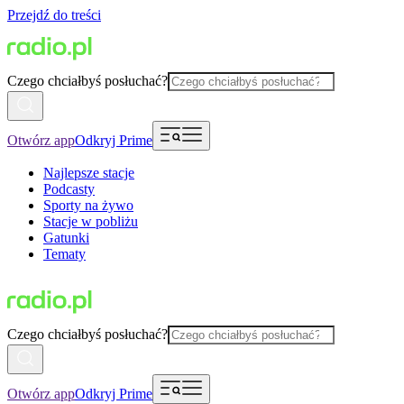
Przejdź do treści
Czego chciałbyś posłuchać?
Otwórz app
Odkryj Prime
Najlepsze stacje
Podcasty
Sporty na żywo
Stacje w pobliżu
Gatunki
Tematy
Czego chciałbyś posłuchać?
Otwórz app
Odkryj Prime