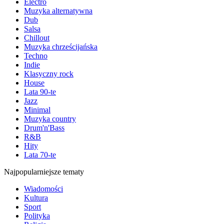
Electro
Muzyka alternatywna
Dub
Salsa
Chillout
Muzyka chrześcijańska
Techno
Indie
Klasyczny rock
House
Lata 90-te
Jazz
Minimal
Muzyka country
Drum'n'Bass
R&B
Hity
Lata 70-te
Najpopularniejsze tematy
Wiadomości
Kultura
Sport
Polityka