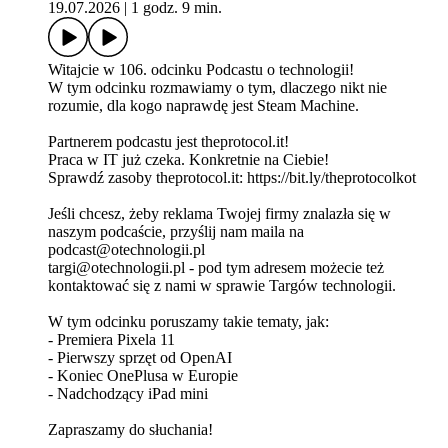
19.07.2026
|
1 godz. 9 min.
Witajcie w 106. odcinku Podcastu o technologii!
W tym odcinku rozmawiamy o tym, dlaczego nikt nie
rozumie, dla kogo naprawdę jest Steam Machine.
Partnerem podcastu jest theprotocol.it!
Praca w IT już czeka. Konkretnie na Ciebie!
Sprawdź zasoby theprotocol.it: ⁠⁠⁠https://bit.ly/theprotocolkot⁠⁠⁠
Jeśli chcesz, żeby reklama Twojej firmy znalazła się w
naszym podcaście, przyślij nam maila na
podcast@otechnologii.pl
targi@otechnologii.pl - pod tym adresem możecie też
kontaktować się z nami w sprawie Targów technologii.
W tym odcinku poruszamy takie tematy, jak:
- Premiera Pixela 11
- Pierwszy sprzęt od OpenAI
- Koniec OnePlusa w Europie
- Nadchodzący iPad mini
Zapraszamy do słuchania!