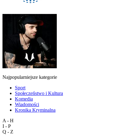
Najpopularniejsze kategorie
Sport
Społeczeństwo i Kultura
Komedia
Wiadomości
Kronika Kryminalna
A - H
I - P
Q - Z