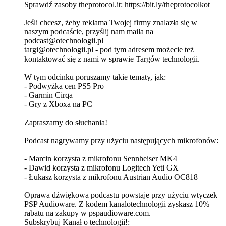
Sprawdź zasoby theprotocol.it: ⁠⁠⁠⁠https://bit.ly/theprotocolkot⁠⁠⁠⁠
Jeśli chcesz, żeby reklama Twojej firmy znalazła się w
naszym podcaście, przyślij nam maila na
podcast@otechnologii.pl
targi@otechnologii.pl - pod tym adresem możecie też
kontaktować się z nami w sprawie Targów technologii.
W tym odcinku poruszamy takie tematy, jak:
- Podwyżka cen PS5 Pro
- Garmin Cirqa
- Gry z Xboxa na PC
Zapraszamy do słuchania!
Podcast nagrywamy przy użyciu następujących mikrofonów:
- Marcin korzysta z mikrofonu Sennheiser MK4
- Dawid korzysta z mikrofonu Logitech Yeti GX
- Łukasz korzysta z mikrofonu Austrian Audio OC818
Oprawa dźwiękowa podcastu powstaje przy użyciu wtyczek
PSP Audioware. Z kodem kanalotechnologii zyskasz 10%
rabatu na zakupy w pspaudioware.com.
Subskrybuj Kanał o technologii!: