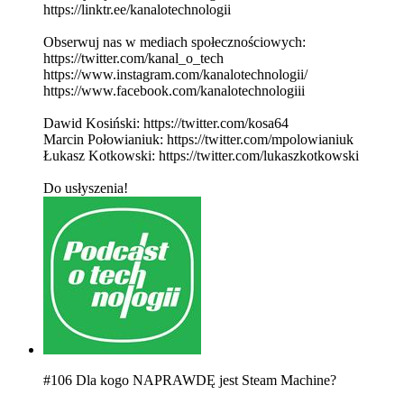
⁠⁠⁠⁠⁠⁠⁠⁠⁠⁠⁠⁠⁠⁠⁠⁠⁠⁠⁠⁠⁠⁠⁠⁠⁠⁠⁠⁠⁠⁠⁠⁠⁠⁠⁠⁠⁠⁠⁠⁠⁠⁠⁠⁠⁠⁠⁠⁠⁠⁠⁠⁠⁠⁠⁠⁠⁠⁠⁠⁠⁠⁠⁠⁠⁠⁠⁠⁠⁠⁠⁠⁠⁠⁠⁠⁠⁠⁠⁠⁠⁠⁠⁠⁠⁠⁠⁠⁠⁠⁠⁠https://linktr.ee/kanalotechnologii⁠⁠⁠⁠⁠⁠⁠⁠⁠⁠⁠⁠⁠⁠⁠⁠⁠⁠⁠⁠⁠⁠⁠⁠⁠⁠⁠⁠⁠⁠⁠⁠⁠⁠⁠⁠⁠⁠⁠⁠⁠⁠⁠⁠⁠⁠⁠⁠⁠⁠⁠⁠⁠⁠⁠⁠⁠⁠⁠⁠⁠⁠⁠⁠⁠⁠⁠⁠⁠⁠⁠⁠⁠⁠⁠⁠⁠⁠⁠⁠⁠⁠⁠⁠⁠⁠⁠⁠⁠⁠⁠
Obserwuj nas w mediach społecznościowych:
⁠⁠⁠⁠⁠⁠⁠⁠⁠⁠⁠⁠⁠⁠⁠⁠⁠⁠⁠⁠⁠⁠⁠⁠⁠⁠⁠⁠⁠⁠⁠⁠⁠⁠⁠⁠⁠⁠⁠⁠⁠⁠⁠⁠⁠⁠⁠⁠⁠⁠⁠⁠⁠⁠⁠⁠⁠⁠⁠⁠⁠⁠⁠⁠⁠⁠⁠⁠⁠⁠⁠⁠⁠⁠⁠⁠⁠⁠⁠⁠⁠⁠⁠⁠⁠⁠⁠⁠⁠⁠⁠⁠⁠https://twitter.com/kanal_o_tech⁠⁠⁠⁠⁠⁠⁠⁠⁠⁠⁠⁠⁠⁠⁠⁠⁠⁠⁠⁠⁠⁠⁠⁠⁠⁠⁠⁠⁠⁠⁠⁠⁠⁠⁠⁠⁠⁠⁠⁠⁠⁠⁠⁠⁠⁠⁠⁠⁠⁠⁠⁠⁠⁠⁠⁠⁠⁠⁠⁠⁠⁠⁠⁠⁠⁠⁠⁠⁠⁠⁠⁠⁠⁠⁠⁠⁠⁠⁠⁠⁠⁠⁠⁠⁠⁠⁠⁠⁠⁠⁠⁠⁠
⁠⁠⁠⁠⁠⁠⁠⁠⁠⁠⁠⁠⁠⁠⁠⁠⁠⁠⁠⁠⁠⁠⁠⁠⁠⁠⁠⁠⁠⁠⁠⁠⁠⁠⁠⁠⁠⁠⁠⁠⁠⁠⁠⁠⁠⁠⁠⁠⁠⁠⁠⁠⁠⁠⁠⁠⁠⁠⁠⁠⁠⁠⁠⁠⁠⁠⁠⁠⁠⁠⁠⁠⁠⁠⁠⁠⁠⁠⁠⁠⁠⁠⁠⁠⁠⁠⁠⁠⁠⁠⁠⁠⁠https://www.instagram.com/kanalotechnologii/⁠⁠⁠⁠⁠⁠⁠⁠⁠⁠⁠⁠⁠⁠⁠⁠⁠⁠⁠⁠⁠⁠⁠⁠⁠⁠⁠⁠⁠⁠⁠⁠⁠⁠⁠⁠⁠⁠⁠⁠⁠⁠⁠⁠⁠⁠⁠⁠⁠⁠⁠⁠⁠⁠⁠⁠⁠⁠⁠⁠⁠⁠⁠⁠⁠⁠⁠⁠⁠⁠⁠⁠⁠⁠⁠⁠⁠⁠⁠⁠⁠⁠⁠⁠⁠⁠⁠⁠⁠⁠⁠⁠⁠
⁠⁠⁠⁠⁠⁠⁠⁠⁠⁠⁠⁠⁠⁠⁠⁠⁠⁠⁠⁠⁠⁠⁠⁠⁠⁠⁠⁠⁠⁠⁠⁠⁠⁠⁠⁠⁠⁠⁠⁠⁠⁠⁠⁠⁠⁠⁠⁠⁠⁠⁠⁠⁠⁠⁠⁠⁠⁠⁠⁠⁠⁠⁠⁠⁠⁠⁠⁠⁠⁠⁠⁠⁠⁠⁠⁠⁠⁠⁠⁠⁠⁠⁠⁠⁠⁠⁠⁠⁠⁠⁠⁠⁠https://www.facebook.com/kanalotechnologiii⁠⁠⁠⁠⁠⁠⁠⁠⁠⁠⁠⁠⁠⁠⁠⁠⁠⁠⁠⁠⁠⁠⁠⁠⁠⁠⁠⁠⁠⁠⁠⁠⁠⁠⁠⁠⁠⁠⁠⁠⁠⁠⁠⁠⁠⁠⁠⁠⁠⁠⁠⁠⁠⁠⁠⁠⁠⁠⁠⁠⁠⁠⁠⁠⁠⁠⁠⁠⁠⁠⁠⁠⁠⁠⁠⁠⁠⁠⁠⁠⁠⁠⁠⁠⁠⁠⁠⁠⁠⁠⁠⁠⁠
Dawid Kosiński: ⁠⁠⁠⁠⁠⁠⁠⁠⁠⁠⁠⁠⁠⁠⁠⁠⁠⁠⁠⁠⁠⁠⁠⁠⁠⁠⁠⁠⁠⁠⁠⁠⁠⁠⁠⁠⁠⁠⁠⁠⁠⁠⁠⁠⁠⁠⁠⁠⁠⁠⁠⁠⁠⁠⁠⁠⁠⁠⁠⁠⁠⁠⁠⁠⁠⁠⁠⁠⁠⁠⁠⁠⁠⁠⁠⁠⁠⁠⁠⁠⁠⁠⁠⁠⁠⁠⁠⁠⁠⁠⁠⁠⁠https://twitter.com/kosa64⁠⁠⁠⁠⁠⁠⁠⁠⁠⁠⁠⁠⁠⁠⁠⁠⁠⁠⁠⁠⁠⁠⁠⁠⁠⁠⁠⁠⁠⁠⁠⁠⁠⁠⁠⁠⁠⁠⁠⁠⁠⁠⁠⁠⁠⁠⁠⁠⁠⁠⁠⁠⁠⁠⁠⁠⁠⁠⁠⁠⁠⁠⁠⁠⁠⁠⁠⁠⁠⁠⁠⁠⁠⁠⁠⁠⁠⁠⁠⁠⁠⁠⁠⁠⁠⁠⁠⁠⁠⁠⁠⁠⁠
Marcin Połowianiuk: ⁠⁠⁠⁠⁠⁠⁠⁠⁠⁠⁠⁠⁠⁠⁠⁠⁠⁠⁠⁠⁠⁠⁠⁠⁠⁠⁠⁠⁠⁠⁠⁠⁠⁠⁠⁠⁠⁠⁠⁠⁠⁠⁠⁠⁠⁠⁠⁠⁠⁠⁠⁠⁠⁠⁠⁠⁠⁠⁠⁠⁠⁠⁠⁠⁠⁠⁠⁠⁠⁠⁠⁠⁠⁠⁠⁠⁠⁠⁠⁠⁠⁠⁠⁠⁠⁠⁠⁠⁠⁠⁠⁠⁠https://twitter.com/mpolowianiuk⁠⁠⁠⁠⁠⁠⁠⁠⁠⁠⁠⁠⁠⁠⁠⁠⁠⁠⁠⁠⁠⁠⁠⁠⁠⁠⁠⁠⁠⁠⁠⁠⁠⁠⁠⁠⁠⁠⁠⁠⁠⁠⁠⁠⁠⁠⁠⁠⁠⁠⁠⁠⁠⁠⁠⁠⁠⁠⁠⁠⁠⁠⁠⁠⁠⁠⁠⁠⁠⁠⁠⁠⁠⁠⁠⁠⁠⁠⁠⁠⁠⁠⁠⁠⁠⁠⁠⁠⁠⁠⁠⁠⁠
Łukasz Kotkowski: ⁠⁠⁠⁠⁠⁠⁠⁠⁠⁠⁠⁠⁠⁠⁠⁠⁠⁠⁠⁠⁠⁠⁠⁠⁠⁠⁠⁠⁠⁠⁠⁠⁠⁠⁠⁠⁠⁠⁠⁠⁠⁠⁠⁠⁠⁠⁠⁠⁠⁠⁠⁠⁠⁠⁠⁠⁠⁠⁠⁠⁠⁠⁠⁠⁠⁠⁠⁠⁠⁠⁠⁠⁠⁠⁠⁠⁠⁠⁠⁠⁠⁠⁠⁠⁠⁠⁠⁠⁠⁠⁠⁠⁠https://twitter.com/lukaszkotkowski⁠⁠⁠⁠⁠⁠⁠⁠⁠⁠⁠⁠⁠⁠⁠⁠⁠⁠⁠⁠⁠⁠⁠⁠⁠⁠⁠⁠⁠⁠⁠⁠⁠⁠⁠⁠⁠⁠⁠⁠⁠⁠⁠⁠⁠⁠⁠⁠⁠⁠⁠⁠⁠⁠⁠⁠⁠⁠⁠⁠⁠⁠⁠⁠⁠⁠⁠⁠⁠⁠⁠⁠⁠⁠⁠⁠⁠⁠⁠⁠⁠⁠⁠⁠⁠⁠⁠⁠⁠⁠⁠⁠⁠
Do usłyszenia!
#106 Dla kogo NAPRAWDĘ jest Steam Machine?