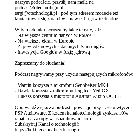
naszym podcaście, przyślij nam maila na
podcast@otechnologii.pl
targi@otechnologii.pl - pod tym adresem możecie też
kontaktować się z nami w sprawie Targów technologii.
W tym odcinku poruszamy takie tematy, jak:
- Największe centrum danych w Polsce
- Największy ekran w Europie
- Zapowiedź nowych składanych Samsungów
- Inwestycja Google'a w fuzję jądrową
Zapraszamy do słuchania!
Podcast nagrywamy przy użyciu następujących mikrofonów:
- Marcin korzysta z mikrofonu Sennheiser MK4
- Dawid korzysta z mikrofonu Logitech Yeti GX
- Łukasz korzysta z mikrofonu Austrian Audio OC818
Oprawa dźwiękowa podcastu powstaje przy użyciu wtyczek
PSP Audioware. Z kodem kanalotechnologii zyskasz 10%
rabatu na zakupy w pspaudioware.com.
Subskrybuj Kanał o technologii!:
⁠⁠⁠⁠⁠⁠⁠⁠⁠⁠⁠⁠⁠⁠⁠⁠⁠⁠⁠⁠⁠⁠⁠⁠⁠⁠⁠⁠⁠⁠⁠⁠⁠⁠⁠⁠⁠⁠⁠⁠⁠⁠⁠⁠⁠⁠⁠⁠⁠⁠⁠⁠⁠⁠⁠⁠⁠⁠⁠⁠⁠⁠⁠⁠⁠⁠⁠⁠⁠⁠⁠⁠⁠⁠⁠⁠⁠⁠⁠⁠⁠⁠⁠⁠⁠⁠⁠⁠⁠https://linktr.ee/kanalotechnologii⁠⁠⁠⁠⁠⁠⁠⁠⁠⁠⁠⁠⁠⁠⁠⁠⁠⁠⁠⁠⁠⁠⁠⁠⁠⁠⁠⁠⁠⁠⁠⁠⁠⁠⁠⁠⁠⁠⁠⁠⁠⁠⁠⁠⁠⁠⁠⁠⁠⁠⁠⁠⁠⁠⁠⁠⁠⁠⁠⁠⁠⁠⁠⁠⁠⁠⁠⁠⁠⁠⁠⁠⁠⁠⁠⁠⁠⁠⁠⁠⁠⁠⁠⁠⁠⁠⁠⁠⁠