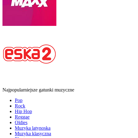
Najpopularniejsze gatunki muzyczne
Pop
Rock
Hip Hop
Reggae
Oldies
Muzyka latynoska
Muzyka klasyczna