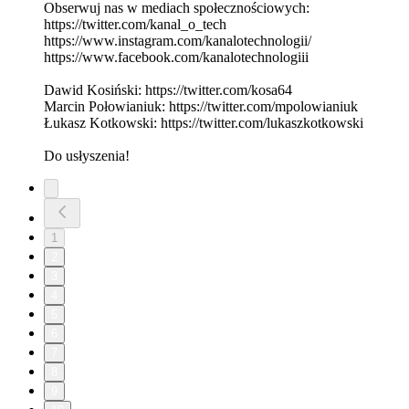
Obserwuj nas w mediach społecznościowych:
⁠⁠⁠⁠⁠⁠⁠⁠⁠⁠⁠⁠⁠⁠⁠⁠⁠⁠⁠⁠⁠⁠⁠⁠⁠⁠⁠⁠⁠⁠⁠⁠⁠⁠⁠⁠⁠⁠⁠⁠⁠⁠⁠⁠⁠⁠⁠⁠⁠⁠⁠⁠⁠⁠⁠⁠⁠⁠⁠⁠⁠⁠⁠⁠⁠⁠⁠⁠⁠⁠⁠⁠⁠⁠⁠⁠⁠⁠⁠⁠⁠⁠⁠⁠⁠⁠⁠⁠⁠⁠⁠https://twitter.com/kanal_o_tech⁠⁠⁠⁠⁠⁠⁠⁠⁠⁠⁠⁠⁠⁠⁠⁠⁠⁠⁠⁠⁠⁠⁠⁠⁠⁠⁠⁠⁠⁠⁠⁠⁠⁠⁠⁠⁠⁠⁠⁠⁠⁠⁠⁠⁠⁠⁠⁠⁠⁠⁠⁠⁠⁠⁠⁠⁠⁠⁠⁠⁠⁠⁠⁠⁠⁠⁠⁠⁠⁠⁠⁠⁠⁠⁠⁠⁠⁠⁠⁠⁠⁠⁠⁠⁠⁠⁠⁠⁠⁠⁠
⁠⁠⁠⁠⁠⁠⁠⁠⁠⁠⁠⁠⁠⁠⁠⁠⁠⁠⁠⁠⁠⁠⁠⁠⁠⁠⁠⁠⁠⁠⁠⁠⁠⁠⁠⁠⁠⁠⁠⁠⁠⁠⁠⁠⁠⁠⁠⁠⁠⁠⁠⁠⁠⁠⁠⁠⁠⁠⁠⁠⁠⁠⁠⁠⁠⁠⁠⁠⁠⁠⁠⁠⁠⁠⁠⁠⁠⁠⁠⁠⁠⁠⁠⁠⁠⁠⁠⁠⁠⁠⁠https://www.instagram.com/kanalotechnologii/⁠⁠⁠⁠⁠⁠⁠⁠⁠⁠⁠⁠⁠⁠⁠⁠⁠⁠⁠⁠⁠⁠⁠⁠⁠⁠⁠⁠⁠⁠⁠⁠⁠⁠⁠⁠⁠⁠⁠⁠⁠⁠⁠⁠⁠⁠⁠⁠⁠⁠⁠⁠⁠⁠⁠⁠⁠⁠⁠⁠⁠⁠⁠⁠⁠⁠⁠⁠⁠⁠⁠⁠⁠⁠⁠⁠⁠⁠⁠⁠⁠⁠⁠⁠⁠⁠⁠⁠⁠⁠⁠
⁠⁠⁠⁠⁠⁠⁠⁠⁠⁠⁠⁠⁠⁠⁠⁠⁠⁠⁠⁠⁠⁠⁠⁠⁠⁠⁠⁠⁠⁠⁠⁠⁠⁠⁠⁠⁠⁠⁠⁠⁠⁠⁠⁠⁠⁠⁠⁠⁠⁠⁠⁠⁠⁠⁠⁠⁠⁠⁠⁠⁠⁠⁠⁠⁠⁠⁠⁠⁠⁠⁠⁠⁠⁠⁠⁠⁠⁠⁠⁠⁠⁠⁠⁠⁠⁠⁠⁠⁠⁠⁠https://www.facebook.com/kanalotechnologiii⁠⁠⁠⁠⁠⁠⁠⁠⁠⁠⁠⁠⁠⁠⁠⁠⁠⁠⁠⁠⁠⁠⁠⁠⁠⁠⁠⁠⁠⁠⁠⁠⁠⁠⁠⁠⁠⁠⁠⁠⁠⁠⁠⁠⁠⁠⁠⁠⁠⁠⁠⁠⁠⁠⁠⁠⁠⁠⁠⁠⁠⁠⁠⁠⁠⁠⁠⁠⁠⁠⁠⁠⁠⁠⁠⁠⁠⁠⁠⁠⁠⁠⁠⁠⁠⁠⁠⁠⁠⁠⁠
Dawid Kosiński: ⁠⁠⁠⁠⁠⁠⁠⁠⁠⁠⁠⁠⁠⁠⁠⁠⁠⁠⁠⁠⁠⁠⁠⁠⁠⁠⁠⁠⁠⁠⁠⁠⁠⁠⁠⁠⁠⁠⁠⁠⁠⁠⁠⁠⁠⁠⁠⁠⁠⁠⁠⁠⁠⁠⁠⁠⁠⁠⁠⁠⁠⁠⁠⁠⁠⁠⁠⁠⁠⁠⁠⁠⁠⁠⁠⁠⁠⁠⁠⁠⁠⁠⁠⁠⁠⁠⁠⁠⁠⁠⁠https://twitter.com/kosa64⁠⁠⁠⁠⁠⁠⁠⁠⁠⁠⁠⁠⁠⁠⁠⁠⁠⁠⁠⁠⁠⁠⁠⁠⁠⁠⁠⁠⁠⁠⁠⁠⁠⁠⁠⁠⁠⁠⁠⁠⁠⁠⁠⁠⁠⁠⁠⁠⁠⁠⁠⁠⁠⁠⁠⁠⁠⁠⁠⁠⁠⁠⁠⁠⁠⁠⁠⁠⁠⁠⁠⁠⁠⁠⁠⁠⁠⁠⁠⁠⁠⁠⁠⁠⁠⁠⁠⁠⁠⁠⁠
Marcin Połowianiuk: ⁠⁠⁠⁠⁠⁠⁠⁠⁠⁠⁠⁠⁠⁠⁠⁠⁠⁠⁠⁠⁠⁠⁠⁠⁠⁠⁠⁠⁠⁠⁠⁠⁠⁠⁠⁠⁠⁠⁠⁠⁠⁠⁠⁠⁠⁠⁠⁠⁠⁠⁠⁠⁠⁠⁠⁠⁠⁠⁠⁠⁠⁠⁠⁠⁠⁠⁠⁠⁠⁠⁠⁠⁠⁠⁠⁠⁠⁠⁠⁠⁠⁠⁠⁠⁠⁠⁠⁠⁠⁠⁠https://twitter.com/mpolowianiuk⁠⁠⁠⁠⁠⁠⁠⁠⁠⁠⁠⁠⁠⁠⁠⁠⁠⁠⁠⁠⁠⁠⁠⁠⁠⁠⁠⁠⁠⁠⁠⁠⁠⁠⁠⁠⁠⁠⁠⁠⁠⁠⁠⁠⁠⁠⁠⁠⁠⁠⁠⁠⁠⁠⁠⁠⁠⁠⁠⁠⁠⁠⁠⁠⁠⁠⁠⁠⁠⁠⁠⁠⁠⁠⁠⁠⁠⁠⁠⁠⁠⁠⁠⁠⁠⁠⁠⁠⁠⁠⁠
Łukasz Kotkowski: ⁠⁠⁠⁠⁠⁠⁠⁠⁠⁠⁠⁠⁠⁠⁠⁠⁠⁠⁠⁠⁠⁠⁠⁠⁠⁠⁠⁠⁠⁠⁠⁠⁠⁠⁠⁠⁠⁠⁠⁠⁠⁠⁠⁠⁠⁠⁠⁠⁠⁠⁠⁠⁠⁠⁠⁠⁠⁠⁠⁠⁠⁠⁠⁠⁠⁠⁠⁠⁠⁠⁠⁠⁠⁠⁠⁠⁠⁠⁠⁠⁠⁠⁠⁠⁠⁠⁠⁠⁠⁠⁠https://twitter.com/lukaszkotkowski⁠⁠⁠⁠⁠⁠⁠⁠⁠⁠⁠⁠⁠⁠⁠⁠⁠⁠⁠⁠⁠⁠⁠⁠⁠⁠⁠⁠⁠⁠⁠⁠⁠⁠⁠⁠⁠⁠⁠⁠⁠⁠⁠⁠⁠⁠⁠⁠⁠⁠⁠⁠⁠⁠⁠⁠⁠⁠⁠⁠⁠⁠⁠⁠⁠⁠⁠⁠⁠⁠⁠⁠⁠⁠⁠⁠⁠⁠⁠⁠⁠⁠⁠⁠⁠⁠⁠⁠⁠⁠⁠
Do usłyszenia!
1
2
3
4
5
6
7
8
9