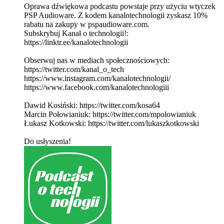
Oprawa dźwiękowa podcastu powstaje przy użyciu wtyczek
PSP Audioware. Z kodem kanalotechnologii zyskasz 10%
rabatu na zakupy w pspaudioware.com.
Subskrybuj Kanał o technologii!:
⁠⁠⁠⁠⁠⁠⁠⁠⁠⁠⁠⁠⁠⁠⁠⁠⁠⁠⁠⁠⁠⁠⁠⁠⁠⁠⁠⁠⁠⁠⁠⁠⁠⁠⁠⁠⁠⁠⁠⁠⁠⁠⁠⁠⁠⁠⁠⁠⁠⁠⁠⁠⁠⁠⁠⁠⁠⁠⁠⁠⁠⁠⁠⁠⁠⁠⁠⁠⁠⁠⁠⁠⁠⁠⁠⁠⁠⁠⁠⁠⁠⁠⁠⁠⁠⁠⁠⁠⁠⁠⁠⁠⁠https://linktr.ee/kanalotechnologii⁠⁠⁠⁠⁠⁠⁠⁠⁠⁠⁠⁠⁠⁠⁠⁠⁠⁠⁠⁠⁠⁠⁠⁠⁠⁠⁠⁠⁠⁠⁠⁠⁠⁠⁠⁠⁠⁠⁠⁠⁠⁠⁠⁠⁠⁠⁠⁠⁠⁠⁠⁠⁠⁠⁠⁠⁠⁠⁠⁠⁠⁠⁠⁠⁠⁠⁠⁠⁠⁠⁠⁠⁠⁠⁠⁠⁠⁠⁠⁠⁠⁠⁠⁠⁠⁠⁠⁠⁠⁠⁠⁠⁠
Obserwuj nas w mediach społecznościowych:
⁠⁠⁠⁠⁠⁠⁠⁠⁠⁠⁠⁠⁠⁠⁠⁠⁠⁠⁠⁠⁠⁠⁠⁠⁠⁠⁠⁠⁠⁠⁠⁠⁠⁠⁠⁠⁠⁠⁠⁠⁠⁠⁠⁠⁠⁠⁠⁠⁠⁠⁠⁠⁠⁠⁠⁠⁠⁠⁠⁠⁠⁠⁠⁠⁠⁠⁠⁠⁠⁠⁠⁠⁠⁠⁠⁠⁠⁠⁠⁠⁠⁠⁠⁠⁠⁠⁠⁠⁠⁠⁠⁠⁠⁠⁠https://twitter.com/kanal_o_tech⁠⁠⁠⁠⁠⁠⁠⁠⁠⁠⁠⁠⁠⁠⁠⁠⁠⁠⁠⁠⁠⁠⁠⁠⁠⁠⁠⁠⁠⁠⁠⁠⁠⁠⁠⁠⁠⁠⁠⁠⁠⁠⁠⁠⁠⁠⁠⁠⁠⁠⁠⁠⁠⁠⁠⁠⁠⁠⁠⁠⁠⁠⁠⁠⁠⁠⁠⁠⁠⁠⁠⁠⁠⁠⁠⁠⁠⁠⁠⁠⁠⁠⁠⁠⁠⁠⁠⁠⁠⁠⁠⁠⁠⁠⁠
⁠⁠⁠⁠⁠⁠⁠⁠⁠⁠⁠⁠⁠⁠⁠⁠⁠⁠⁠⁠⁠⁠⁠⁠⁠⁠⁠⁠⁠⁠⁠⁠⁠⁠⁠⁠⁠⁠⁠⁠⁠⁠⁠⁠⁠⁠⁠⁠⁠⁠⁠⁠⁠⁠⁠⁠⁠⁠⁠⁠⁠⁠⁠⁠⁠⁠⁠⁠⁠⁠⁠⁠⁠⁠⁠⁠⁠⁠⁠⁠⁠⁠⁠⁠⁠⁠⁠⁠⁠⁠⁠⁠⁠⁠⁠https://www.instagram.com/kanalotechnologii/⁠⁠⁠⁠⁠⁠⁠⁠⁠⁠⁠⁠⁠⁠⁠⁠⁠⁠⁠⁠⁠⁠⁠⁠⁠⁠⁠⁠⁠⁠⁠⁠⁠⁠⁠⁠⁠⁠⁠⁠⁠⁠⁠⁠⁠⁠⁠⁠⁠⁠⁠⁠⁠⁠⁠⁠⁠⁠⁠⁠⁠⁠⁠⁠⁠⁠⁠⁠⁠⁠⁠⁠⁠⁠⁠⁠⁠⁠⁠⁠⁠⁠⁠⁠⁠⁠⁠⁠⁠⁠⁠⁠⁠⁠⁠
⁠⁠⁠⁠⁠⁠⁠⁠⁠⁠⁠⁠⁠⁠⁠⁠⁠⁠⁠⁠⁠⁠⁠⁠⁠⁠⁠⁠⁠⁠⁠⁠⁠⁠⁠⁠⁠⁠⁠⁠⁠⁠⁠⁠⁠⁠⁠⁠⁠⁠⁠⁠⁠⁠⁠⁠⁠⁠⁠⁠⁠⁠⁠⁠⁠⁠⁠⁠⁠⁠⁠⁠⁠⁠⁠⁠⁠⁠⁠⁠⁠⁠⁠⁠⁠⁠⁠⁠⁠⁠⁠⁠⁠⁠⁠https://www.facebook.com/kanalotechnologiii⁠⁠⁠⁠⁠⁠⁠⁠⁠⁠⁠⁠⁠⁠⁠⁠⁠⁠⁠⁠⁠⁠⁠⁠⁠⁠⁠⁠⁠⁠⁠⁠⁠⁠⁠⁠⁠⁠⁠⁠⁠⁠⁠⁠⁠⁠⁠⁠⁠⁠⁠⁠⁠⁠⁠⁠⁠⁠⁠⁠⁠⁠⁠⁠⁠⁠⁠⁠⁠⁠⁠⁠⁠⁠⁠⁠⁠⁠⁠⁠⁠⁠⁠⁠⁠⁠⁠⁠⁠⁠⁠⁠⁠⁠⁠
Dawid Kosiński: ⁠⁠⁠⁠⁠⁠⁠⁠⁠⁠⁠⁠⁠⁠⁠⁠⁠⁠⁠⁠⁠⁠⁠⁠⁠⁠⁠⁠⁠⁠⁠⁠⁠⁠⁠⁠⁠⁠⁠⁠⁠⁠⁠⁠⁠⁠⁠⁠⁠⁠⁠⁠⁠⁠⁠⁠⁠⁠⁠⁠⁠⁠⁠⁠⁠⁠⁠⁠⁠⁠⁠⁠⁠⁠⁠⁠⁠⁠⁠⁠⁠⁠⁠⁠⁠⁠⁠⁠⁠⁠⁠⁠⁠⁠⁠https://twitter.com/kosa64⁠⁠⁠⁠⁠⁠⁠⁠⁠⁠⁠⁠⁠⁠⁠⁠⁠⁠⁠⁠⁠⁠⁠⁠⁠⁠⁠⁠⁠⁠⁠⁠⁠⁠⁠⁠⁠⁠⁠⁠⁠⁠⁠⁠⁠⁠⁠⁠⁠⁠⁠⁠⁠⁠⁠⁠⁠⁠⁠⁠⁠⁠⁠⁠⁠⁠⁠⁠⁠⁠⁠⁠⁠⁠⁠⁠⁠⁠⁠⁠⁠⁠⁠⁠⁠⁠⁠⁠⁠⁠⁠⁠⁠⁠⁠
Marcin Połowianiuk: ⁠⁠⁠⁠⁠⁠⁠⁠⁠⁠⁠⁠⁠⁠⁠⁠⁠⁠⁠⁠⁠⁠⁠⁠⁠⁠⁠⁠⁠⁠⁠⁠⁠⁠⁠⁠⁠⁠⁠⁠⁠⁠⁠⁠⁠⁠⁠⁠⁠⁠⁠⁠⁠⁠⁠⁠⁠⁠⁠⁠⁠⁠⁠⁠⁠⁠⁠⁠⁠⁠⁠⁠⁠⁠⁠⁠⁠⁠⁠⁠⁠⁠⁠⁠⁠⁠⁠⁠⁠⁠⁠⁠⁠⁠⁠https://twitter.com/mpolowianiuk⁠⁠⁠⁠⁠⁠⁠⁠⁠⁠⁠⁠⁠⁠⁠⁠⁠⁠⁠⁠⁠⁠⁠⁠⁠⁠⁠⁠⁠⁠⁠⁠⁠⁠⁠⁠⁠⁠⁠⁠⁠⁠⁠⁠⁠⁠⁠⁠⁠⁠⁠⁠⁠⁠⁠⁠⁠⁠⁠⁠⁠⁠⁠⁠⁠⁠⁠⁠⁠⁠⁠⁠⁠⁠⁠⁠⁠⁠⁠⁠⁠⁠⁠⁠⁠⁠⁠⁠⁠⁠⁠⁠⁠⁠⁠
Łukasz Kotkowski: ⁠⁠⁠⁠⁠⁠⁠⁠⁠⁠⁠⁠⁠⁠⁠⁠⁠⁠⁠⁠⁠⁠⁠⁠⁠⁠⁠⁠⁠⁠⁠⁠⁠⁠⁠⁠⁠⁠⁠⁠⁠⁠⁠⁠⁠⁠⁠⁠⁠⁠⁠⁠⁠⁠⁠⁠⁠⁠⁠⁠⁠⁠⁠⁠⁠⁠⁠⁠⁠⁠⁠⁠⁠⁠⁠⁠⁠⁠⁠⁠⁠⁠⁠⁠⁠⁠⁠⁠⁠⁠⁠⁠⁠⁠⁠https://twitter.com/lukaszkotkowski⁠⁠⁠⁠⁠⁠⁠⁠⁠⁠⁠⁠⁠⁠⁠⁠⁠⁠⁠⁠⁠⁠⁠⁠⁠⁠⁠⁠⁠⁠⁠⁠⁠⁠⁠⁠⁠⁠⁠⁠⁠⁠⁠⁠⁠⁠⁠⁠⁠⁠⁠⁠⁠⁠⁠⁠⁠⁠⁠⁠⁠⁠⁠⁠⁠⁠⁠⁠⁠⁠⁠⁠⁠⁠⁠⁠⁠⁠⁠⁠⁠⁠⁠⁠⁠⁠⁠⁠⁠⁠⁠⁠⁠⁠⁠
Do usłyszenia!