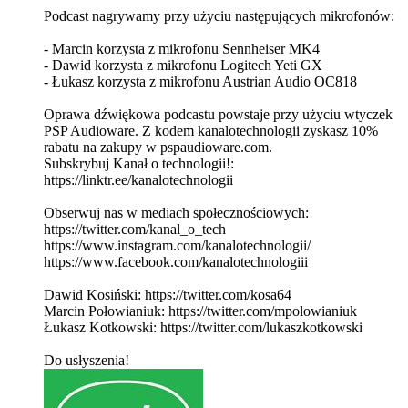
Podcast nagrywamy przy użyciu następujących mikrofonów:
- Marcin korzysta z mikrofonu Sennheiser MK4
- Dawid korzysta z mikrofonu Logitech Yeti GX
- Łukasz korzysta z mikrofonu Austrian Audio OC818
Oprawa dźwiękowa podcastu powstaje przy użyciu wtyczek
PSP Audioware. Z kodem kanalotechnologii zyskasz 10%
rabatu na zakupy w pspaudioware.com.
Subskrybuj Kanał o technologii!:
⁠⁠⁠⁠⁠⁠⁠⁠⁠⁠⁠⁠⁠⁠⁠⁠⁠⁠⁠⁠⁠⁠⁠⁠⁠⁠⁠⁠⁠⁠⁠⁠⁠⁠⁠⁠⁠⁠⁠⁠⁠⁠⁠⁠⁠⁠⁠⁠⁠⁠⁠⁠⁠⁠⁠⁠⁠⁠⁠⁠⁠⁠⁠⁠⁠⁠⁠⁠⁠⁠⁠⁠⁠⁠⁠⁠⁠⁠⁠⁠⁠⁠⁠⁠⁠⁠⁠⁠⁠⁠https://linktr.ee/kanalotechnologii⁠⁠⁠⁠⁠⁠⁠⁠⁠⁠⁠⁠⁠⁠⁠⁠⁠⁠⁠⁠⁠⁠⁠⁠⁠⁠⁠⁠⁠⁠⁠⁠⁠⁠⁠⁠⁠⁠⁠⁠⁠⁠⁠⁠⁠⁠⁠⁠⁠⁠⁠⁠⁠⁠⁠⁠⁠⁠⁠⁠⁠⁠⁠⁠⁠⁠⁠⁠⁠⁠⁠⁠⁠⁠⁠⁠⁠⁠⁠⁠⁠⁠⁠⁠⁠⁠⁠⁠⁠⁠
Obserwuj nas w mediach społecznościowych:
⁠⁠⁠⁠⁠⁠⁠⁠⁠⁠⁠⁠⁠⁠⁠⁠⁠⁠⁠⁠⁠⁠⁠⁠⁠⁠⁠⁠⁠⁠⁠⁠⁠⁠⁠⁠⁠⁠⁠⁠⁠⁠⁠⁠⁠⁠⁠⁠⁠⁠⁠⁠⁠⁠⁠⁠⁠⁠⁠⁠⁠⁠⁠⁠⁠⁠⁠⁠⁠⁠⁠⁠⁠⁠⁠⁠⁠⁠⁠⁠⁠⁠⁠⁠⁠⁠⁠⁠⁠⁠⁠⁠https://twitter.com/kanal_o_tech⁠⁠⁠⁠⁠⁠⁠⁠⁠⁠⁠⁠⁠⁠⁠⁠⁠⁠⁠⁠⁠⁠⁠⁠⁠⁠⁠⁠⁠⁠⁠⁠⁠⁠⁠⁠⁠⁠⁠⁠⁠⁠⁠⁠⁠⁠⁠⁠⁠⁠⁠⁠⁠⁠⁠⁠⁠⁠⁠⁠⁠⁠⁠⁠⁠⁠⁠⁠⁠⁠⁠⁠⁠⁠⁠⁠⁠⁠⁠⁠⁠⁠⁠⁠⁠⁠⁠⁠⁠⁠⁠⁠
⁠⁠⁠⁠⁠⁠⁠⁠⁠⁠⁠⁠⁠⁠⁠⁠⁠⁠⁠⁠⁠⁠⁠⁠⁠⁠⁠⁠⁠⁠⁠⁠⁠⁠⁠⁠⁠⁠⁠⁠⁠⁠⁠⁠⁠⁠⁠⁠⁠⁠⁠⁠⁠⁠⁠⁠⁠⁠⁠⁠⁠⁠⁠⁠⁠⁠⁠⁠⁠⁠⁠⁠⁠⁠⁠⁠⁠⁠⁠⁠⁠⁠⁠⁠⁠⁠⁠⁠⁠⁠⁠⁠https://www.instagram.com/kanalotechnologii/⁠⁠⁠⁠⁠⁠⁠⁠⁠⁠⁠⁠⁠⁠⁠⁠⁠⁠⁠⁠⁠⁠⁠⁠⁠⁠⁠⁠⁠⁠⁠⁠⁠⁠⁠⁠⁠⁠⁠⁠⁠⁠⁠⁠⁠⁠⁠⁠⁠⁠⁠⁠⁠⁠⁠⁠⁠⁠⁠⁠⁠⁠⁠⁠⁠⁠⁠⁠⁠⁠⁠⁠⁠⁠⁠⁠⁠⁠⁠⁠⁠⁠⁠⁠⁠⁠⁠⁠⁠⁠⁠⁠
⁠⁠⁠⁠⁠⁠⁠⁠⁠⁠⁠⁠⁠⁠⁠⁠⁠⁠⁠⁠⁠⁠⁠⁠⁠⁠⁠⁠⁠⁠⁠⁠⁠⁠⁠⁠⁠⁠⁠⁠⁠⁠⁠⁠⁠⁠⁠⁠⁠⁠⁠⁠⁠⁠⁠⁠⁠⁠⁠⁠⁠⁠⁠⁠⁠⁠⁠⁠⁠⁠⁠⁠⁠⁠⁠⁠⁠⁠⁠⁠⁠⁠⁠⁠⁠⁠⁠⁠⁠⁠⁠⁠https://www.facebook.com/kanalotechnologiii⁠⁠⁠⁠⁠⁠⁠⁠⁠⁠⁠⁠⁠⁠⁠⁠⁠⁠⁠⁠⁠⁠⁠⁠⁠⁠⁠⁠⁠⁠⁠⁠⁠⁠⁠⁠⁠⁠⁠⁠⁠⁠⁠⁠⁠⁠⁠⁠⁠⁠⁠⁠⁠⁠⁠⁠⁠⁠⁠⁠⁠⁠⁠⁠⁠⁠⁠⁠⁠⁠⁠⁠⁠⁠⁠⁠⁠⁠⁠⁠⁠⁠⁠⁠⁠⁠⁠⁠⁠⁠⁠⁠
Dawid Kosiński: ⁠⁠⁠⁠⁠⁠⁠⁠⁠⁠⁠⁠⁠⁠⁠⁠⁠⁠⁠⁠⁠⁠⁠⁠⁠⁠⁠⁠⁠⁠⁠⁠⁠⁠⁠⁠⁠⁠⁠⁠⁠⁠⁠⁠⁠⁠⁠⁠⁠⁠⁠⁠⁠⁠⁠⁠⁠⁠⁠⁠⁠⁠⁠⁠⁠⁠⁠⁠⁠⁠⁠⁠⁠⁠⁠⁠⁠⁠⁠⁠⁠⁠⁠⁠⁠⁠⁠⁠⁠⁠⁠⁠https://twitter.com/kosa64⁠⁠⁠⁠⁠⁠⁠⁠⁠⁠⁠⁠⁠⁠⁠⁠⁠⁠⁠⁠⁠⁠⁠⁠⁠⁠⁠⁠⁠⁠⁠⁠⁠⁠⁠⁠⁠⁠⁠⁠⁠⁠⁠⁠⁠⁠⁠⁠⁠⁠⁠⁠⁠⁠⁠⁠⁠⁠⁠⁠⁠⁠⁠⁠⁠⁠⁠⁠⁠⁠⁠⁠⁠⁠⁠⁠⁠⁠⁠⁠⁠⁠⁠⁠⁠⁠⁠⁠⁠⁠⁠⁠
Marcin Połowianiuk: ⁠⁠⁠⁠⁠⁠⁠⁠⁠⁠⁠⁠⁠⁠⁠⁠⁠⁠⁠⁠⁠⁠⁠⁠⁠⁠⁠⁠⁠⁠⁠⁠⁠⁠⁠⁠⁠⁠⁠⁠⁠⁠⁠⁠⁠⁠⁠⁠⁠⁠⁠⁠⁠⁠⁠⁠⁠⁠⁠⁠⁠⁠⁠⁠⁠⁠⁠⁠⁠⁠⁠⁠⁠⁠⁠⁠⁠⁠⁠⁠⁠⁠⁠⁠⁠⁠⁠⁠⁠⁠⁠⁠https://twitter.com/mpolowianiuk⁠⁠⁠⁠⁠⁠⁠⁠⁠⁠⁠⁠⁠⁠⁠⁠⁠⁠⁠⁠⁠⁠⁠⁠⁠⁠⁠⁠⁠⁠⁠⁠⁠⁠⁠⁠⁠⁠⁠⁠⁠⁠⁠⁠⁠⁠⁠⁠⁠⁠⁠⁠⁠⁠⁠⁠⁠⁠⁠⁠⁠⁠⁠⁠⁠⁠⁠⁠⁠⁠⁠⁠⁠⁠⁠⁠⁠⁠⁠⁠⁠⁠⁠⁠⁠⁠⁠⁠⁠⁠⁠⁠
Łukasz Kotkowski: ⁠⁠⁠⁠⁠⁠⁠⁠⁠⁠⁠⁠⁠⁠⁠⁠⁠⁠⁠⁠⁠⁠⁠⁠⁠⁠⁠⁠⁠⁠⁠⁠⁠⁠⁠⁠⁠⁠⁠⁠⁠⁠⁠⁠⁠⁠⁠⁠⁠⁠⁠⁠⁠⁠⁠⁠⁠⁠⁠⁠⁠⁠⁠⁠⁠⁠⁠⁠⁠⁠⁠⁠⁠⁠⁠⁠⁠⁠⁠⁠⁠⁠⁠⁠⁠⁠⁠⁠⁠⁠⁠⁠https://twitter.com/lukaszkotkowski⁠⁠⁠⁠⁠⁠⁠⁠⁠⁠⁠⁠⁠⁠⁠⁠⁠⁠⁠⁠⁠⁠⁠⁠⁠⁠⁠⁠⁠⁠⁠⁠⁠⁠⁠⁠⁠⁠⁠⁠⁠⁠⁠⁠⁠⁠⁠⁠⁠⁠⁠⁠⁠⁠⁠⁠⁠⁠⁠⁠⁠⁠⁠⁠⁠⁠⁠⁠⁠⁠⁠⁠⁠⁠⁠⁠⁠⁠⁠⁠⁠⁠⁠⁠⁠⁠⁠⁠⁠⁠⁠⁠
Do usłyszenia!