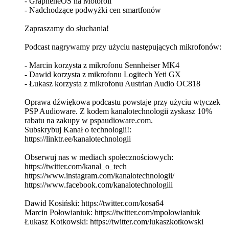
- GrapheneOS na Motoroli
- Nadchodzące podwyżki cen smartfonów
Zapraszamy do słuchania!
Podcast nagrywamy przy użyciu następujących mikrofonów:
- Marcin korzysta z mikrofonu Sennheiser MK4
- Dawid korzysta z mikrofonu Logitech Yeti GX
- Łukasz korzysta z mikrofonu Austrian Audio OC818
Oprawa dźwiękowa podcastu powstaje przy użyciu wtyczek
PSP Audioware. Z kodem kanalotechnologii zyskasz 10%
rabatu na zakupy w pspaudioware.com.
Subskrybuj Kanał o technologii!:
⁠⁠⁠⁠⁠⁠⁠⁠⁠⁠⁠⁠⁠⁠⁠⁠⁠⁠⁠⁠⁠⁠⁠⁠⁠⁠⁠⁠⁠⁠⁠⁠⁠⁠⁠⁠⁠⁠⁠⁠⁠⁠⁠⁠⁠⁠⁠⁠⁠⁠⁠⁠⁠⁠⁠⁠⁠⁠⁠⁠⁠⁠⁠⁠⁠⁠⁠⁠⁠⁠⁠⁠⁠⁠⁠⁠⁠⁠⁠⁠⁠⁠⁠⁠⁠⁠⁠⁠⁠⁠⁠⁠https://linktr.ee/kanalotechnologii⁠⁠⁠⁠⁠⁠⁠⁠⁠⁠⁠⁠⁠⁠⁠⁠⁠⁠⁠⁠⁠⁠⁠⁠⁠⁠⁠⁠⁠⁠⁠⁠⁠⁠⁠⁠⁠⁠⁠⁠⁠⁠⁠⁠⁠⁠⁠⁠⁠⁠⁠⁠⁠⁠⁠⁠⁠⁠⁠⁠⁠⁠⁠⁠⁠⁠⁠⁠⁠⁠⁠⁠⁠⁠⁠⁠⁠⁠⁠⁠⁠⁠⁠⁠⁠⁠⁠⁠⁠⁠⁠⁠
Obserwuj nas w mediach społecznościowych:
⁠⁠⁠⁠⁠⁠⁠⁠⁠⁠⁠⁠⁠⁠⁠⁠⁠⁠⁠⁠⁠⁠⁠⁠⁠⁠⁠⁠⁠⁠⁠⁠⁠⁠⁠⁠⁠⁠⁠⁠⁠⁠⁠⁠⁠⁠⁠⁠⁠⁠⁠⁠⁠⁠⁠⁠⁠⁠⁠⁠⁠⁠⁠⁠⁠⁠⁠⁠⁠⁠⁠⁠⁠⁠⁠⁠⁠⁠⁠⁠⁠⁠⁠⁠⁠⁠⁠⁠⁠⁠⁠⁠⁠⁠https://twitter.com/kanal_o_tech⁠⁠⁠⁠⁠⁠⁠⁠⁠⁠⁠⁠⁠⁠⁠⁠⁠⁠⁠⁠⁠⁠⁠⁠⁠⁠⁠⁠⁠⁠⁠⁠⁠⁠⁠⁠⁠⁠⁠⁠⁠⁠⁠⁠⁠⁠⁠⁠⁠⁠⁠⁠⁠⁠⁠⁠⁠⁠⁠⁠⁠⁠⁠⁠⁠⁠⁠⁠⁠⁠⁠⁠⁠⁠⁠⁠⁠⁠⁠⁠⁠⁠⁠⁠⁠⁠⁠⁠⁠⁠⁠⁠⁠⁠
⁠⁠⁠⁠⁠⁠⁠⁠⁠⁠⁠⁠⁠⁠⁠⁠⁠⁠⁠⁠⁠⁠⁠⁠⁠⁠⁠⁠⁠⁠⁠⁠⁠⁠⁠⁠⁠⁠⁠⁠⁠⁠⁠⁠⁠⁠⁠⁠⁠⁠⁠⁠⁠⁠⁠⁠⁠⁠⁠⁠⁠⁠⁠⁠⁠⁠⁠⁠⁠⁠⁠⁠⁠⁠⁠⁠⁠⁠⁠⁠⁠⁠⁠⁠⁠⁠⁠⁠⁠⁠⁠⁠⁠⁠https://www.instagram.com/kanalotechnologii/⁠⁠⁠⁠⁠⁠⁠⁠⁠⁠⁠⁠⁠⁠⁠⁠⁠⁠⁠⁠⁠⁠⁠⁠⁠⁠⁠⁠⁠⁠⁠⁠⁠⁠⁠⁠⁠⁠⁠⁠⁠⁠⁠⁠⁠⁠⁠⁠⁠⁠⁠⁠⁠⁠⁠⁠⁠⁠⁠⁠⁠⁠⁠⁠⁠⁠⁠⁠⁠⁠⁠⁠⁠⁠⁠⁠⁠⁠⁠⁠⁠⁠⁠⁠⁠⁠⁠⁠⁠⁠⁠⁠⁠⁠
⁠⁠⁠⁠⁠⁠⁠⁠⁠⁠⁠⁠⁠⁠⁠⁠⁠⁠⁠⁠⁠⁠⁠⁠⁠⁠⁠⁠⁠⁠⁠⁠⁠⁠⁠⁠⁠⁠⁠⁠⁠⁠⁠⁠⁠⁠⁠⁠⁠⁠⁠⁠⁠⁠⁠⁠⁠⁠⁠⁠⁠⁠⁠⁠⁠⁠⁠⁠⁠⁠⁠⁠⁠⁠⁠⁠⁠⁠⁠⁠⁠⁠⁠⁠⁠⁠⁠⁠⁠⁠⁠⁠⁠⁠https://www.facebook.com/kanalotechnologiii⁠⁠⁠⁠⁠⁠⁠⁠⁠⁠⁠⁠⁠⁠⁠⁠⁠⁠⁠⁠⁠⁠⁠⁠⁠⁠⁠⁠⁠⁠⁠⁠⁠⁠⁠⁠⁠⁠⁠⁠⁠⁠⁠⁠⁠⁠⁠⁠⁠⁠⁠⁠⁠⁠⁠⁠⁠⁠⁠⁠⁠⁠⁠⁠⁠⁠⁠⁠⁠⁠⁠⁠⁠⁠⁠⁠⁠⁠⁠⁠⁠⁠⁠⁠⁠⁠⁠⁠⁠⁠⁠⁠⁠⁠
Dawid Kosiński: ⁠⁠⁠⁠⁠⁠⁠⁠⁠⁠⁠⁠⁠⁠⁠⁠⁠⁠⁠⁠⁠⁠⁠⁠⁠⁠⁠⁠⁠⁠⁠⁠⁠⁠⁠⁠⁠⁠⁠⁠⁠⁠⁠⁠⁠⁠⁠⁠⁠⁠⁠⁠⁠⁠⁠⁠⁠⁠⁠⁠⁠⁠⁠⁠⁠⁠⁠⁠⁠⁠⁠⁠⁠⁠⁠⁠⁠⁠⁠⁠⁠⁠⁠⁠⁠⁠⁠⁠⁠⁠⁠⁠⁠⁠https://twitter.com/kosa64⁠⁠⁠⁠⁠⁠⁠⁠⁠⁠⁠⁠⁠⁠⁠⁠⁠⁠⁠⁠⁠⁠⁠⁠⁠⁠⁠⁠⁠⁠⁠⁠⁠⁠⁠⁠⁠⁠⁠⁠⁠⁠⁠⁠⁠⁠⁠⁠⁠⁠⁠⁠⁠⁠⁠⁠⁠⁠⁠⁠⁠⁠⁠⁠⁠⁠⁠⁠⁠⁠⁠⁠⁠⁠⁠⁠⁠⁠⁠⁠⁠⁠⁠⁠⁠⁠⁠⁠⁠⁠⁠⁠⁠⁠
Marcin Połowianiuk: ⁠⁠⁠⁠⁠⁠⁠⁠⁠⁠⁠⁠⁠⁠⁠⁠⁠⁠⁠⁠⁠⁠⁠⁠⁠⁠⁠⁠⁠⁠⁠⁠⁠⁠⁠⁠⁠⁠⁠⁠⁠⁠⁠⁠⁠⁠⁠⁠⁠⁠⁠⁠⁠⁠⁠⁠⁠⁠⁠⁠⁠⁠⁠⁠⁠⁠⁠⁠⁠⁠⁠⁠⁠⁠⁠⁠⁠⁠⁠⁠⁠⁠⁠⁠⁠⁠⁠⁠⁠⁠⁠⁠⁠⁠https://twitter.com/mpolowianiuk⁠⁠⁠⁠⁠⁠⁠⁠⁠⁠⁠⁠⁠⁠⁠⁠⁠⁠⁠⁠⁠⁠⁠⁠⁠⁠⁠⁠⁠⁠⁠⁠⁠⁠⁠⁠⁠⁠⁠⁠⁠⁠⁠⁠⁠⁠⁠⁠⁠⁠⁠⁠⁠⁠⁠⁠⁠⁠⁠⁠⁠⁠⁠⁠⁠⁠⁠⁠⁠⁠⁠⁠⁠⁠⁠⁠⁠⁠⁠⁠⁠⁠⁠⁠⁠⁠⁠⁠⁠⁠⁠⁠⁠⁠
Łukasz Kotkowski: ⁠⁠⁠⁠⁠⁠⁠⁠⁠⁠⁠⁠⁠⁠⁠⁠⁠⁠⁠⁠⁠⁠⁠⁠⁠⁠⁠⁠⁠⁠⁠⁠⁠⁠⁠⁠⁠⁠⁠⁠⁠⁠⁠⁠⁠⁠⁠⁠⁠⁠⁠⁠⁠⁠⁠⁠⁠⁠⁠⁠⁠⁠⁠⁠⁠⁠⁠⁠⁠⁠⁠⁠⁠⁠⁠⁠⁠⁠⁠⁠⁠⁠⁠⁠⁠⁠⁠⁠⁠⁠⁠⁠⁠⁠https://twitter.com/lukaszkotkowski⁠⁠⁠⁠⁠⁠⁠⁠⁠⁠⁠⁠⁠⁠⁠⁠⁠⁠⁠⁠⁠⁠⁠⁠⁠⁠⁠⁠⁠⁠⁠⁠⁠⁠⁠⁠⁠⁠⁠⁠⁠⁠⁠⁠⁠⁠⁠⁠⁠⁠⁠⁠⁠⁠⁠⁠⁠⁠⁠⁠⁠⁠⁠⁠⁠⁠⁠⁠⁠⁠⁠⁠⁠⁠⁠⁠⁠⁠⁠⁠⁠⁠⁠⁠⁠⁠⁠⁠⁠⁠⁠⁠⁠⁠