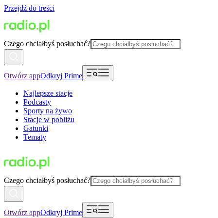
Przejdź do treści
Czego chciałbyś posłuchać?
Otwórz app
Odkryj Prime
Najlepsze stacje
Podcasty
Sporty na żywo
Stacje w pobliżu
Gatunki
Tematy
Czego chciałbyś posłuchać?
Otwórz app
Odkryj Prime