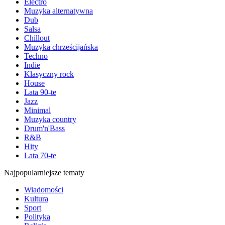
Electro
Muzyka alternatywna
Dub
Salsa
Chillout
Muzyka chrześcijańska
Techno
Indie
Klasyczny rock
House
Lata 90-te
Jazz
Minimal
Muzyka country
Drum'n'Bass
R&B
Hity
Lata 70-te
Najpopularniejsze tematy
Wiadomości
Kultura
Sport
Polityka