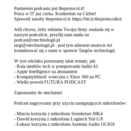
Partnerem podcastu jest theprotocol.it!
Praca w IT już czeka. Konkretnie na Ciebie!
Sprawdź zasoby theprotocol.it: ⁠⁠⁠⁠⁠⁠https://bit.ly/theprotocolkot⁠⁠⁠⁠⁠⁠
Jeśli chcesz, żeby reklama Twojej firmy znalazła się w
naszym podcaście, przyślij nam maila na
podcast@otechnologii.pl
targi@otechnologii.pl - pod tym adresem możecie też
kontaktować się z nami w sprawie Targów technologii.
W tym odcinku poruszamy takie tematy, jak:
- Rola mediów tech w pompowaniu bańki AI
- Apple Intelligence na abonament
- Kompatybilność wsteczna z Xbox 360 na PC
- Wielki powrót FUTURA PODCAST
Zapraszamy do słuchania!
Podcast nagrywamy przy użyciu następujących mikrofonów:
- Marcin korzysta z mikrofonu Sennheiser MK4
- Dawid korzysta z mikrofonu Logitech Yeti GX
- Łukasz korzysta z mikrofonu Austrian Audio OC818