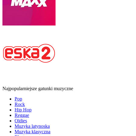
Najpopularniejsze gatunki muzyczne
Pop
Rock
Hip Hop
Reggae
Oldies
Muzyka latynoska
Muzyka klasyczna