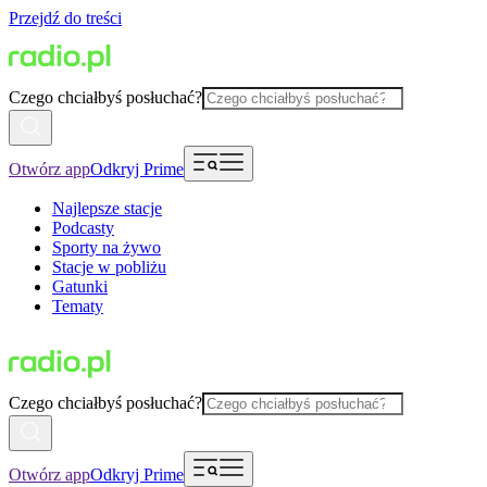
Przejdź do treści
Czego chciałbyś posłuchać?
Otwórz app
Odkryj Prime
Najlepsze stacje
Podcasty
Sporty na żywo
Stacje w pobliżu
Gatunki
Tematy
Czego chciałbyś posłuchać?
Otwórz app
Odkryj Prime