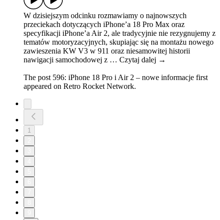
W dzisiejszym odcinku rozmawiamy o najnowszych
przeciekach dotyczących iPhone’a 18 Pro Max oraz
specyfikacji iPhone’a Air 2, ale tradycyjnie nie rezygnujemy z
tematów motoryzacyjnych, skupiając się na montażu nowego
zawieszenia KW V3 w 911 oraz niesamowitej historii
nawigacji samochodowej z … Czytaj dalej →
The post 596: iPhone 18 Pro i Air 2 – nowe informacje first
appeared on Retro Rocket Network.
1
2
3
4
5
6
7
8
9