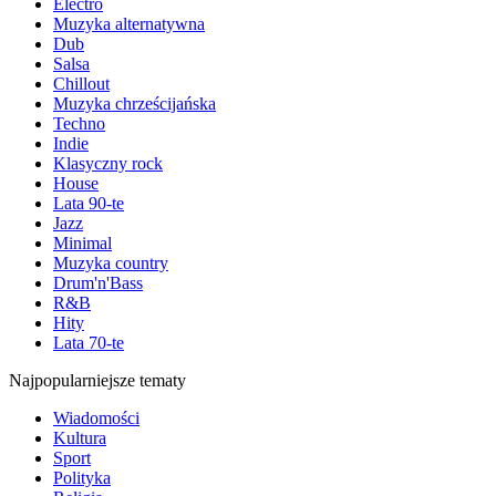
Electro
Muzyka alternatywna
Dub
Salsa
Chillout
Muzyka chrześcijańska
Techno
Indie
Klasyczny rock
House
Lata 90-te
Jazz
Minimal
Muzyka country
Drum'n'Bass
R&B
Hity
Lata 70-te
Najpopularniejsze tematy
Wiadomości
Kultura
Sport
Polityka