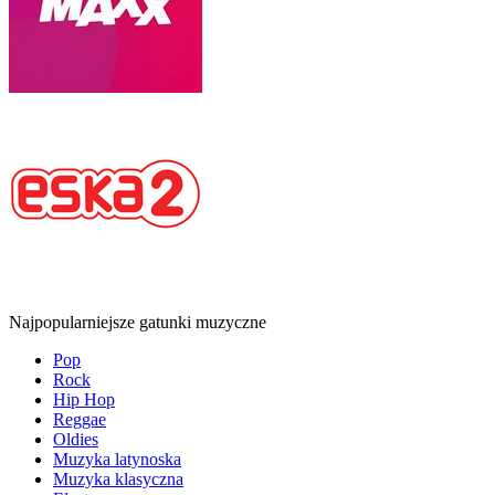
Najpopularniejsze gatunki muzyczne
Pop
Rock
Hip Hop
Reggae
Oldies
Muzyka latynoska
Muzyka klasyczna