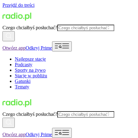
Przejdź do treści
Czego chciałbyś posłuchać?
Otwórz app
Odkryj Prime
Najlepsze stacje
Podcasty
Sporty na żywo
Stacje w pobliżu
Gatunki
Tematy
Czego chciałbyś posłuchać?
Otwórz app
Odkryj Prime