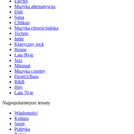
Electro
Muzyka alternatywna
Dub
Salsa
Chillout
Muzyka chrześcijańska
Techno
Indie
Klasyczny rock
House
Lata 90-te
Jazz
Minimal
Muzyka country
Drum'n'Bass
R&B
Hity
Lata 70-te
Najpopularniejsze tematy
Wiadomości
Kultura
Sport
Polityka