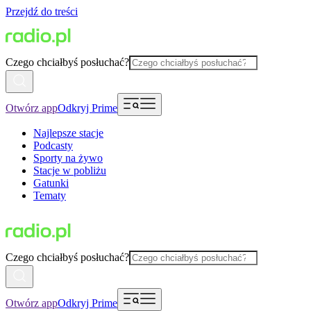
Przejdź do treści
Czego chciałbyś posłuchać?
Otwórz app
Odkryj Prime
Najlepsze stacje
Podcasty
Sporty na żywo
Stacje w pobliżu
Gatunki
Tematy
Czego chciałbyś posłuchać?
Otwórz app
Odkryj Prime