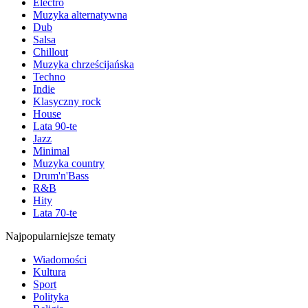
Electro
Muzyka alternatywna
Dub
Salsa
Chillout
Muzyka chrześcijańska
Techno
Indie
Klasyczny rock
House
Lata 90-te
Jazz
Minimal
Muzyka country
Drum'n'Bass
R&B
Hity
Lata 70-te
Najpopularniejsze tematy
Wiadomości
Kultura
Sport
Polityka