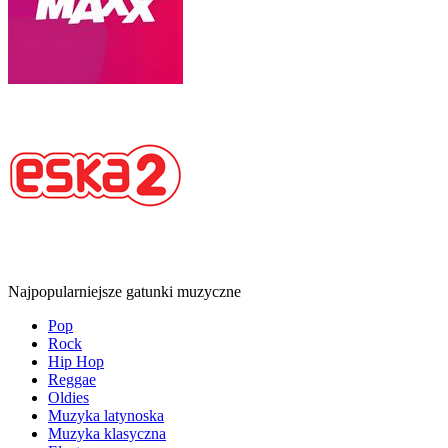
Najpopularniejsze gatunki muzyczne
Pop
Rock
Hip Hop
Reggae
Oldies
Muzyka latynoska
Muzyka klasyczna