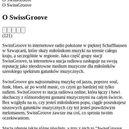
O SwissGroove
O SwissGroove
(121)
SwissGroove to internetowe radio położone w pięknej Schaffhausen
w Szwajcarii, które służy miłośnikom muzyki na terenie całego
kraju, a szczególnie w regionie. Jako część grupy stacji
SwissGroove, ta internetowa stacja radiowa zasługuje na swoją
reputację jako nieodzowne medium muzyczne dla miłośników
szerokiego spektrum gatunków muzycznych.
SwissGroove gra najrozmaitszą muzykę od jazzu, poprzez soul,
funk, blues, aż po world music, co czyni go bardziej niż tylko
radiem. SwissGroove to stacja radiowa online, która łączy i bawi
słuchaczy z różnorodnymi gustami muzycznymi na całym świecie.
Bez względu na to, czy jesteś miłośnikiem popu, ciągle poszukujesz
niszowych gatunków muzycznych czy też jesteś prawdziwym
melomanem, SwissGroove zawsze ma coś, co sprosta twoim
oczekiwaniom.
Stacja oferuje także różne playlisty, a trzy z nich to "SwissGroove