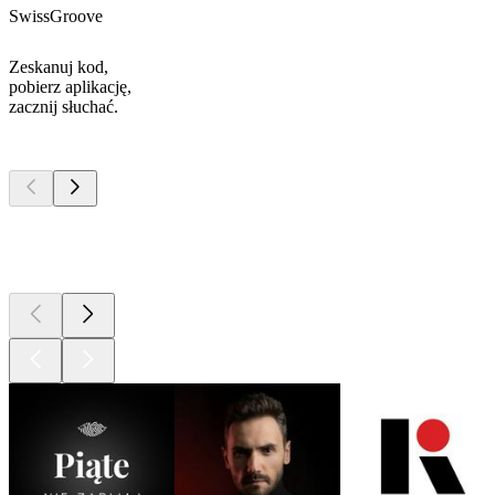
SwissGroove
Zeskanuj kod,
pobierz aplikację,
zacznij słuchać.
Najlepsze
podcasty
Najlepsze
podcasty
Najlepsze
podcasty