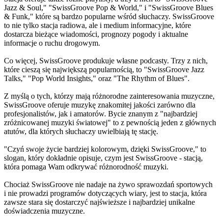
Jazz & Soul," "SwissGroove Pop & World," i "SwissGroove Blues
& Funk," które są bardzo popularne wśród słuchaczy. SwissGroove
to nie tylko stacja radiowa, ale i medium informacyjne, które
dostarcza bieżące wiadomości, prognozy pogody i aktualne
informacje o ruchu drogowym.
Co więcej, SwissGroove produkuje własne podcasty. Trzy z nich,
które cieszą się największą popularnością, to "SwissGroove Jazz
Talks," "Pop World Insights," oraz "The Rhythm of Blues".
Z myślą o tych, którzy mają różnorodne zainteresowania muzyczne,
SwissGroove oferuje muzykę znakomitej jakości zarówno dla
profesjonalistów, jak i amatorów. Bycie znanym z "najbardziej
zróżnicowanej muzyki światowej" to z pewnością jeden z głównych
atutów, dla których słuchaczy uwielbiają tę stację.
"Czyń swoje życie bardziej kolorowym, dzięki SwissGroove," to
slogan, który dokładnie opisuje, czym jest SwissGroove - stacją,
która pomaga Wam odkrywać różnorodność muzyki.
Chociaż SwissGroove nie nadaje na żywo sprawozdań sportowych
i nie prowadzi programów dotyczących wiary, jest to stacja, która
zawsze stara się dostarczyć najświeższe i najbardziej unikalne
doświadczenia muzyczne.