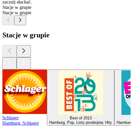
zacznij słuchać.
Stacje w grupie
Stacje w grupie
Stacje w grupie
Schlager
Best of 2013
Hamburg, Pop, Listy przebojów, Hity
Hamburg,
Hamburg, Schlager
Najlepsze
podcasty