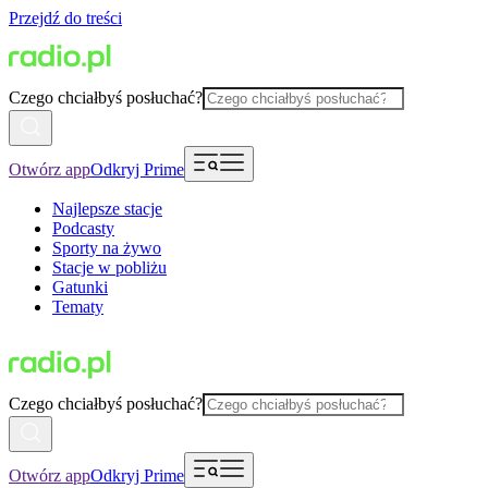
Przejdź do treści
Czego chciałbyś posłuchać?
Otwórz app
Odkryj Prime
Najlepsze stacje
Podcasty
Sporty na żywo
Stacje w pobliżu
Gatunki
Tematy
Czego chciałbyś posłuchać?
Otwórz app
Odkryj Prime