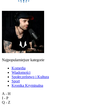
Najpopularniejsze kategorie
Komedia
Wiadomości
Społeczeństwo i Kultura
Sport
Kronika Kryminalna
A - H
I - P
Q - Z