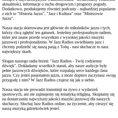
aktualności, informacje o ruchu drogowym i prognozy pogody.
Dodatkowo, produkujemy również podcasty - najbardziej popularne
z nich to "Historia Jazzu", "Jazz i Kultura" oraz "Mistrzowie
Jazzu".
Nasza stacja skierowana jest głównie do miłośników jazzu i tych,
którzy chcą zgłębić ten gatunek. Jesteśmy profesjonalnym radiem,
które jest znane przede wszystkim z wysokiej jakości muzyki
jazzowej i profesjonalizmu. W Jazz Radios uwielbiamy jazz i
chcemy podzielić się naszą pasją z Tobą - nasi słuchacze to nasz
największy skarb.
Slogan naszego radia brzmi: "Jazz Radios - Twój codzienny
dźwięk". Dokładamy wszelkich starań, aby nasze audycje były
pełne jazzowych dźwięków, które rozpalają serce każdego fana
jazzu. Czy jesteś pasjonatem jazzu, a może dopiero zaczynasz swoją
przygodę z nim? W Jazz Radios czujesz się jak u siebie.
Nasza stacja nie prowadzi transmisji na żywo z wydarzeń
sportowych, ani nie zajmujemy się tematyką religijną. Skupiamy się
na dostarczaniu najwyższej jakości muzyki jazzowej dla naszych
słuchaczy. Słuchaj Jazz Radios online, na życzenie, aby cieszyć się
naszą muzyką gdziekolwiek jesteś.