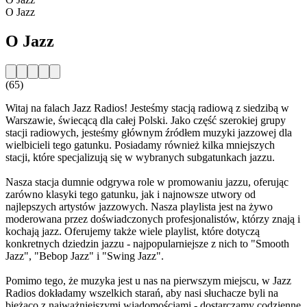
O Jazz
O Jazz
(65)
Witaj na falach Jazz Radios! Jesteśmy stacją radiową z siedzibą w
Warszawie, świecącą dla całej Polski. Jako część szerokiej grupy
stacji radiowych, jesteśmy głównym źródłem muzyki jazzowej dla
wielbicieli tego gatunku. Posiadamy również kilka mniejszych
stacji, które specjalizują się w wybranych subgatunkach jazzu.
Nasza stacja dumnie odgrywa role w promowaniu jazzu, oferując
zarówno klasyki tego gatunku, jak i najnowsze utwory od
najlepszych artystów jazzowych. Nasza playlista jest na żywo
moderowana przez doświadczonych profesjonalistów, którzy znają i
kochają jazz. Oferujemy także wiele playlist, które dotyczą
konkretnych dziedzin jazzu - najpopularniejsze z nich to "Smooth
Jazz", "Bebop Jazz" i "Swing Jazz".
Pomimo tego, że muzyka jest u nas na pierwszym miejscu, w Jazz
Radios dokładamy wszelkich starań, aby nasi słuchacze byli na
bieżąco z najważniejszymi wiadomościami - dostarczamy codzienne