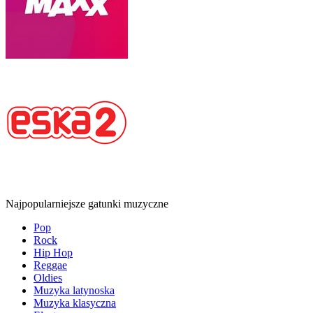
Najpopularniejsze gatunki muzyczne
Pop
Rock
Hip Hop
Reggae
Oldies
Muzyka latynoska
Muzyka klasyczna