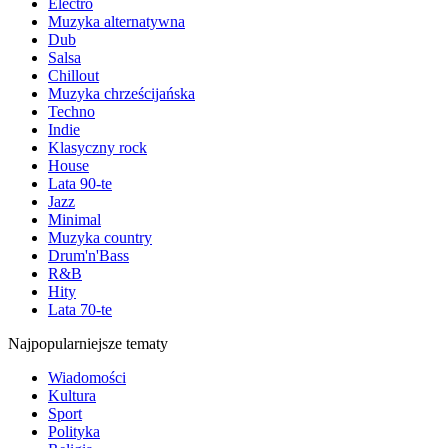
Electro
Muzyka alternatywna
Dub
Salsa
Chillout
Muzyka chrześcijańska
Techno
Indie
Klasyczny rock
House
Lata 90-te
Jazz
Minimal
Muzyka country
Drum'n'Bass
R&B
Hity
Lata 70-te
Najpopularniejsze tematy
Wiadomości
Kultura
Sport
Polityka