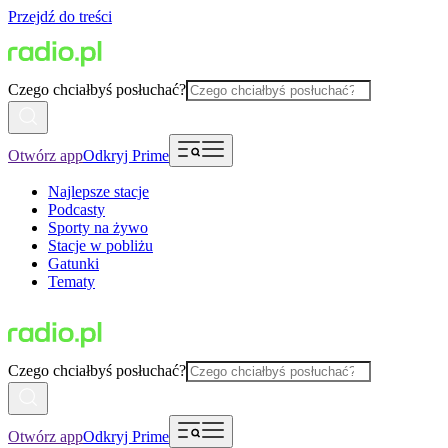
Przejdź do treści
Czego chciałbyś posłuchać?
Otwórz app
Odkryj Prime
Najlepsze stacje
Podcasty
Sporty na żywo
Stacje w pobliżu
Gatunki
Tematy
Czego chciałbyś posłuchać?
Otwórz app
Odkryj Prime