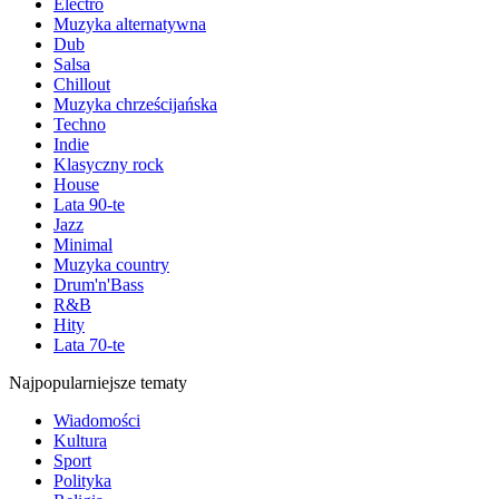
Electro
Muzyka alternatywna
Dub
Salsa
Chillout
Muzyka chrześcijańska
Techno
Indie
Klasyczny rock
House
Lata 90-te
Jazz
Minimal
Muzyka country
Drum'n'Bass
R&B
Hity
Lata 70-te
Najpopularniejsze tematy
Wiadomości
Kultura
Sport
Polityka