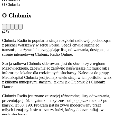
O Clubmix
O Clubmix
(45)
Clubmix Radio to popularna stacja rozgłośni radiowej, pochodząca
z pięknej Warszawy w sercu Polski. Spędź chwile słuchając
transmisji na żywo lub przeglądając listę odtwarzania, dostępną na
stronie internetowej Clubmix Radio Online.
Stacja radiowa Clubmix skierowana jest do słuchaczy z regionu
Mazowieckiego, zapewniając zarówno najświeższe hit music jak i
informacje lokalne dla codziennych słuchaczy. Należąca do grupy
Mediakapital Clubmix jest jedną z wielu stacji w ich portfolio, wraz
z kilkoma mniejszymi stacjami, takimi jak Clubmix 2 i Clubmix
Dance.
Clubmix Radio jest znane ze swojej różnorodnej listy odtwarzania,
prezentującej różne gatunki muzyczne - od pop przez rock, aż po
klasyki lat 80. i 90. Program jest na żywo moderowany przez
miłych i znających się na rzeczy ludzi, którzy dobrze trafiają w
gusta słuchaczy.