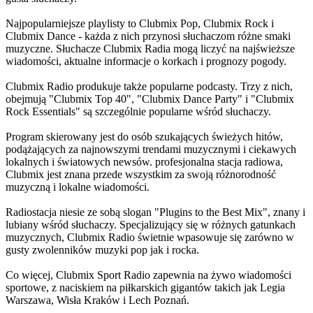
Najpopularniejsze playlisty to Clubmix Pop, Clubmix Rock i
Clubmix Dance - każda z nich przynosi słuchaczom różne smaki
muzyczne. Słuchacze Clubmix Radia mogą liczyć na najświeższe
wiadomości, aktualne informacje o korkach i prognozy pogody.
Clubmix Radio produkuje także popularne podcasty. Trzy z nich,
obejmują "Clubmix Top 40", "Clubmix Dance Party" i "Clubmix
Rock Essentials" są szczególnie popularne wśród słuchaczy.
Program skierowany jest do osób szukających świeżych hitów,
podążających za najnowszymi trendami muzycznymi i ciekawych
lokalnych i światowych newsów. profesjonalna stacja radiowa,
Clubmix jest znana przede wszystkim za swoją różnorodność
muzyczną i lokalne wiadomości.
Radiostacja niesie ze sobą slogan "Plugins to the Best Mix", znany i
lubiany wśród słuchaczy. Specjalizujący się w różnych gatunkach
muzycznych, Clubmix Radio świetnie wpasowuje się zarówno w
gusty zwolenników muzyki pop jak i rocka.
Co więcej, Clubmix Sport Radio zapewnia na żywo wiadomości
sportowe, z naciskiem na piłkarskich gigantów takich jak Legia
Warszawa, Wisła Kraków i Lech Poznań.