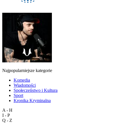
Najpopularniejsze kategorie
Komedia
Wiadomości
Społeczeństwo i Kultura
Sport
Kronika Kryminalna
A - H
I - P
Q - Z