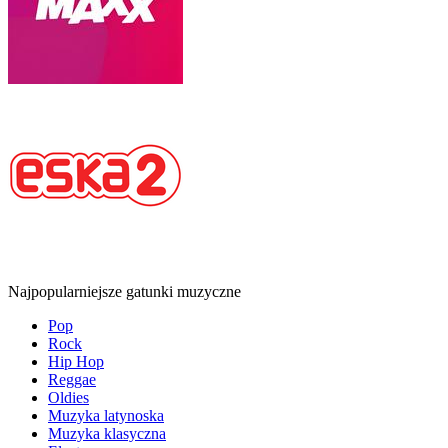
Najpopularniejsze gatunki muzyczne
Pop
Rock
Hip Hop
Reggae
Oldies
Muzyka latynoska
Muzyka klasyczna