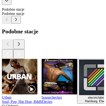
Podobne stacje
Podobne stacje
Podobne stacje
Urban
housechecker
electricfabric
Hamburg, Elect
Soul, Pop, Hip Hop, R&B
Electro
O Clubmix