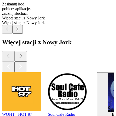
Zeskanuj kod,
pobierz aplikację,
zacznij słuchać.
Więcej stacji z Nowy Jork
Więcej stacji z Nowy Jork
Więcej stacji z Nowy Jork
WQHT - HOT 97
Soul Cafe Radio
Ec