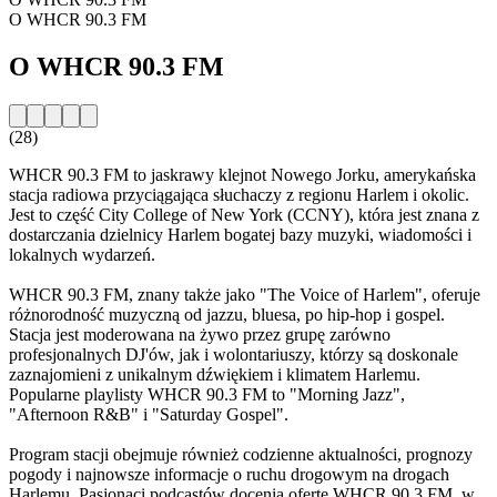
O WHCR 90.3 FM
O WHCR 90.3 FM
(28)
WHCR 90.3 FM to jaskrawy klejnot Nowego Jorku, amerykańska
stacja radiowa przyciągająca słuchaczy z regionu Harlem i okolic.
Jest to część City College of New York (CCNY), która jest znana z
dostarczania dzielnicy Harlem bogatej bazy muzyki, wiadomości i
lokalnych wydarzeń.
WHCR 90.3 FM, znany także jako "The Voice of Harlem", oferuje
różnorodność muzyczną od jazzu, bluesa, po hip-hop i gospel.
Stacja jest moderowana na żywo przez grupę zarówno
profesjonalnych DJ'ów, jak i wolontariuszy, którzy są doskonale
zaznajomieni z unikalnym dźwiękiem i klimatem Harlemu.
Popularne playlisty WHCR 90.3 FM to "Morning Jazz",
"Afternoon R&B" i "Saturday Gospel".
Program stacji obejmuje również codzienne aktualności, prognozy
pogody i najnowsze informacje o ruchu drogowym na drogach
Harlemu. Pasjonaci podcastów docenią ofertę WHCR 90.3 FM, w