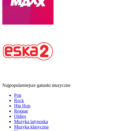
Najpopularniejsze gatunki muzyczne
Pop
Rock
Hip Hop
Reggae
Oldies
Muzyka latynoska
Muzyka klasyczna