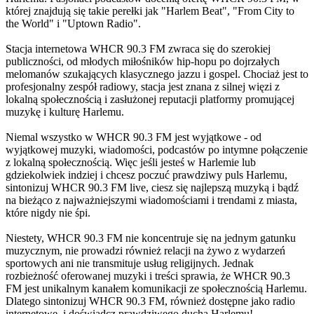
której znajdują się takie perełki jak "Harlem Beat", "From City to
the World" i "Uptown Radio".
Stacja internetowa WHCR 90.3 FM zwraca się do szerokiej
publiczności, od młodych miłośników hip-hopu po dojrzałych
melomanów szukających klasycznego jazzu i gospel. Chociaż jest to
profesjonalny zespół radiowy, stacja jest znana z silnej więzi z
lokalną społecznością i zasłużonej reputacji platformy promującej
muzykę i kulturę Harlemu.
Niemal wszystko w WHCR 90.3 FM jest wyjątkowe - od
wyjątkowej muzyki, wiadomości, podcastów po intymne połączenie
z lokalną społecznością. Więc jeśli jesteś w Harlemie lub
gdziekolwiek indziej i chcesz poczuć prawdziwy puls Harlemu,
sintonizuj WHCR 90.3 FM live, ciesz się najlepszą muzyką i bądź
na bieżąco z najważniejszymi wiadomościami i trendami z miasta,
które nigdy nie śpi.
Niestety, WHCR 90.3 FM nie koncentruje się na jednym gatunku
muzycznym, nie prowadzi również relacji na żywo z wydarzeń
sportowych ani nie transmituje usług religijnych. Jednak
rozbieżność oferowanej muzyki i treści sprawia, że WHCR 90.3
FM jest unikalnym kanałem komunikacji ze społecznością Harlemu.
Dlatego sintonizuj WHCR 90.3 FM, również dostępne jako radio
internetowe, i doświadcz prawdziwego ducha Harlemu!