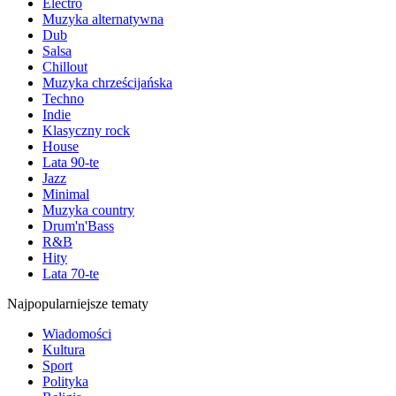
Electro
Muzyka alternatywna
Dub
Salsa
Chillout
Muzyka chrześcijańska
Techno
Indie
Klasyczny rock
House
Lata 90-te
Jazz
Minimal
Muzyka country
Drum'n'Bass
R&B
Hity
Lata 70-te
Najpopularniejsze tematy
Wiadomości
Kultura
Sport
Polityka