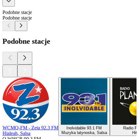
Podobne stacje
Podobne stacje
Podobne stacje
WCMQ-FM - Zeta 92.3 FM
Inolvidable 93.1 FM
Radio Pl
Muzyka latynoska, Salsa
Hit
Hialeah, Salsa
O WHCR 90.3 FM