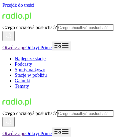
Przejdź do treści
Czego chciałbyś posłuchać?
Otwórz app
Odkryj Prime
Najlepsze stacje
Podcasty
Sporty na żywo
Stacje w pobliżu
Gatunki
Tematy
Czego chciałbyś posłuchać?
Otwórz app
Odkryj Prime