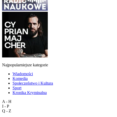
Najpopularniejsze kategorie
Wiadomości
Komedia
Społeczeństwo i Kultura
Sport
Kronika Kryminalna
A - H
I - P
Q - Z