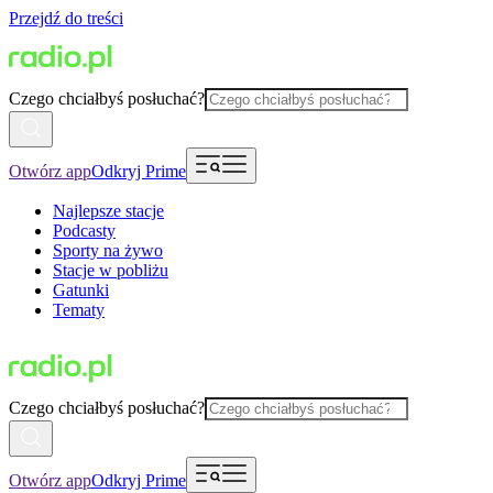
Przejdź do treści
Czego chciałbyś posłuchać?
Otwórz app
Odkryj Prime
Najlepsze stacje
Podcasty
Sporty na żywo
Stacje w pobliżu
Gatunki
Tematy
Czego chciałbyś posłuchać?
Otwórz app
Odkryj Prime