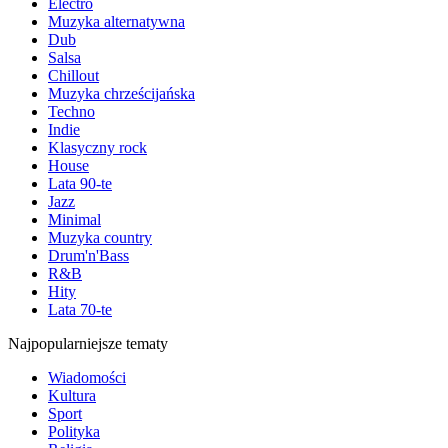
Electro
Muzyka alternatywna
Dub
Salsa
Chillout
Muzyka chrześcijańska
Techno
Indie
Klasyczny rock
House
Lata 90-te
Jazz
Minimal
Muzyka country
Drum'n'Bass
R&B
Hity
Lata 70-te
Najpopularniejsze tematy
Wiadomości
Kultura
Sport
Polityka