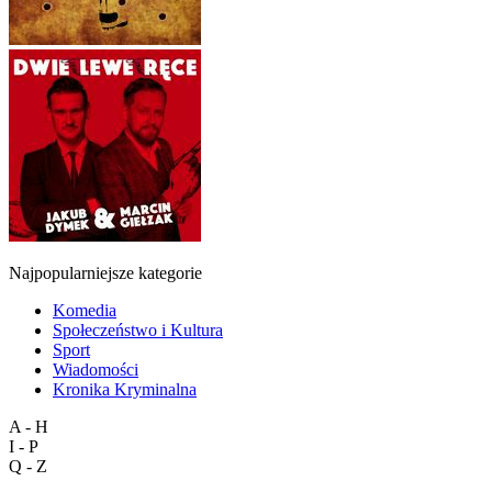
Najpopularniejsze kategorie
Komedia
Społeczeństwo i Kultura
Sport
Wiadomości
Kronika Kryminalna
A - H
I - P
Q - Z