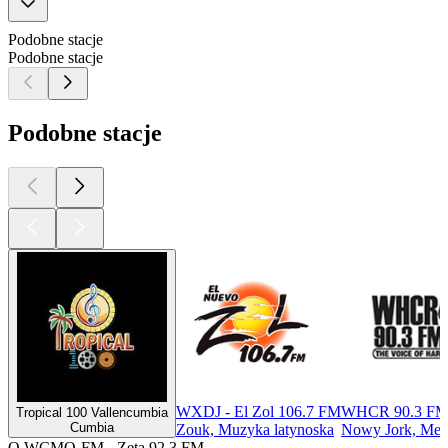
Podobne stacje
Podobne stacje
Podobne stacje
WXDJ - El Zol 106.7 FM
WHCR 90.3 F
Tropical 100 Vallencumbia
Cumbia
Zouk, Muzyka latynoska
Nowy Jork, Mere
O WCMQ-FM - Zeta 92.3 FM