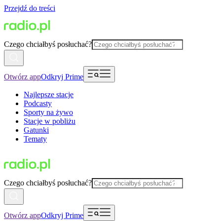
Przejdź do treści
Czego chciałbyś posłuchać?
Otwórz app
Odkryj Prime
Najlepsze stacje
Podcasty
Sporty na żywo
Stacje w pobliżu
Gatunki
Tematy
Czego chciałbyś posłuchać?
Otwórz app
Odkryj Prime