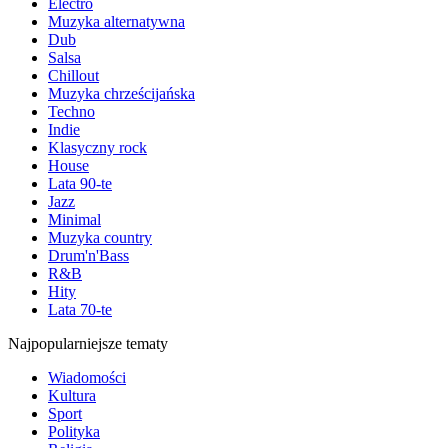
Electro
Muzyka alternatywna
Dub
Salsa
Chillout
Muzyka chrześcijańska
Techno
Indie
Klasyczny rock
House
Lata 90-te
Jazz
Minimal
Muzyka country
Drum'n'Bass
R&B
Hity
Lata 70-te
Najpopularniejsze tematy
Wiadomości
Kultura
Sport
Polityka