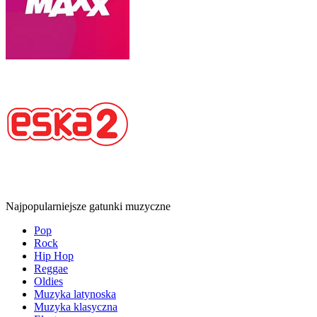
Najpopularniejsze gatunki muzyczne
Pop
Rock
Hip Hop
Reggae
Oldies
Muzyka latynoska
Muzyka klasyczna