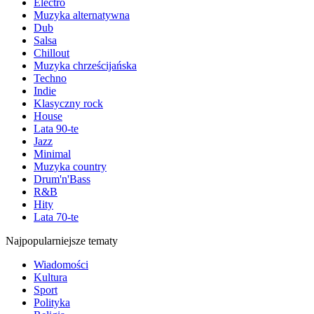
Electro
Muzyka alternatywna
Dub
Salsa
Chillout
Muzyka chrześcijańska
Techno
Indie
Klasyczny rock
House
Lata 90-te
Jazz
Minimal
Muzyka country
Drum'n'Bass
R&B
Hity
Lata 70-te
Najpopularniejsze tematy
Wiadomości
Kultura
Sport
Polityka