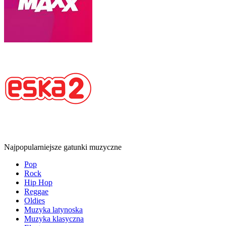
Najpopularniejsze gatunki muzyczne
Pop
Rock
Hip Hop
Reggae
Oldies
Muzyka latynoska
Muzyka klasyczna