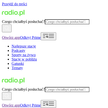
Przejdź do treści
Czego chciałbyś posłuchać?
Otwórz app
Odkryj Prime
Najlepsze stacje
Podcasty
Sporty na żywo
Stacje w pobliżu
Gatunki
Tematy
Czego chciałbyś posłuchać?
Otwórz app
Odkryj Prime