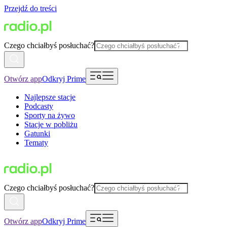
Przejdź do treści
Czego chciałbyś posłuchać?
Otwórz app
Odkryj Prime
Najlepsze stacje
Podcasty
Sporty na żywo
Stacje w pobliżu
Gatunki
Tematy
Czego chciałbyś posłuchać?
Otwórz app
Odkryj Prime