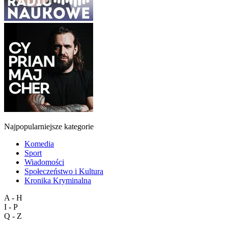
Najpopularniejsze kategorie
Komedia
Sport
Wiadomości
Społeczeństwo i Kultura
Kronika Kryminalna
A - H
I - P
Q - Z