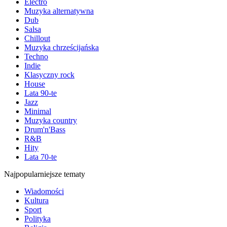
Electro
Muzyka alternatywna
Dub
Salsa
Chillout
Muzyka chrześcijańska
Techno
Indie
Klasyczny rock
House
Lata 90-te
Jazz
Minimal
Muzyka country
Drum'n'Bass
R&B
Hity
Lata 70-te
Najpopularniejsze tematy
Wiadomości
Kultura
Sport
Polityka