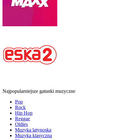
Najpopularniejsze gatunki muzyczne
Pop
Rock
Hip Hop
Reggae
Oldies
Muzyka latynoska
Muzyka klasyczna