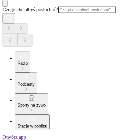
Czego chciałbyś posłuchać?
Radio
Podcasty
Sporty na żywo
Stacje w pobliżu
Otwórz app