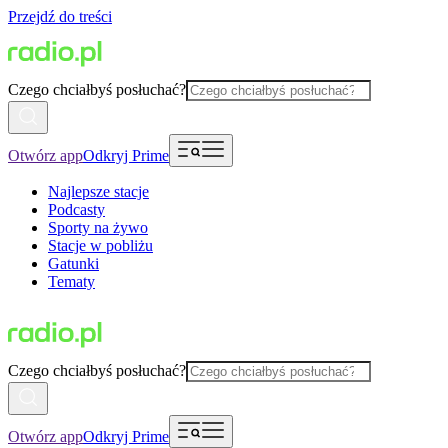
Przejdź do treści
Czego chciałbyś posłuchać?
Otwórz app
Odkryj Prime
Najlepsze stacje
Podcasty
Sporty na żywo
Stacje w pobliżu
Gatunki
Tematy
Czego chciałbyś posłuchać?
Otwórz app
Odkryj Prime