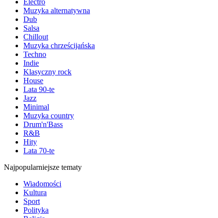
Electro
Muzyka alternatywna
Dub
Salsa
Chillout
Muzyka chrześcijańska
Techno
Indie
Klasyczny rock
House
Lata 90-te
Jazz
Minimal
Muzyka country
Drum'n'Bass
R&B
Hity
Lata 70-te
Najpopularniejsze tematy
Wiadomości
Kultura
Sport
Polityka