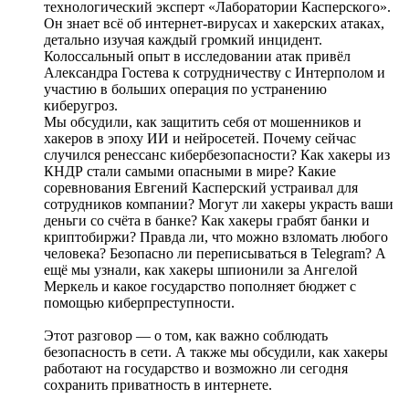
технологический эксперт «Лаборатории Касперского».
Он знает всё об интернет-вирусах и хакерских атаках,
детально изучая каждый громкий инцидент.
Колоссальный опыт в исследовании атак привёл
Александра Гостева к сотрудничеству с Интерполом и
участию в больших операция по устранению
киберугроз.
Мы обсудили, как защитить себя от мошенников и
хакеров в эпоху ИИ и нейросетей. Почему сейчас
случился ренессанс кибербезопасности? Как хакеры из
КНДР стали самыми опасными в мире? Какие
соревнования Евгений Касперский устраивал для
сотрудников компании? Могут ли хакеры украсть ваши
деньги со счёта в банке? Как хакеры грабят банки и
криптобиржи? Правда ли, что можно взломать любого
человека? Безопасно ли переписываться в Telegram? А
ещё мы узнали, как хакеры шпионили за Ангелой
Меркель и какое государство пополняет бюджет с
помощью киберпреступности.
Этот разговор — о том, как важно соблюдать
безопасность в сети. А также мы обсудили, как хакеры
работают на государство и возможно ли сегодня
сохранить приватность в интернете.