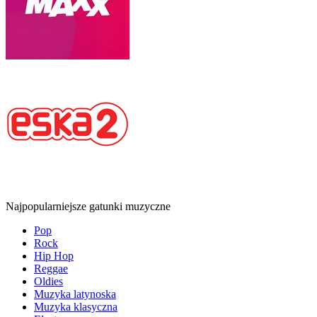
Najpopularniejsze gatunki muzyczne
Pop
Rock
Hip Hop
Reggae
Oldies
Muzyka latynoska
Muzyka klasyczna