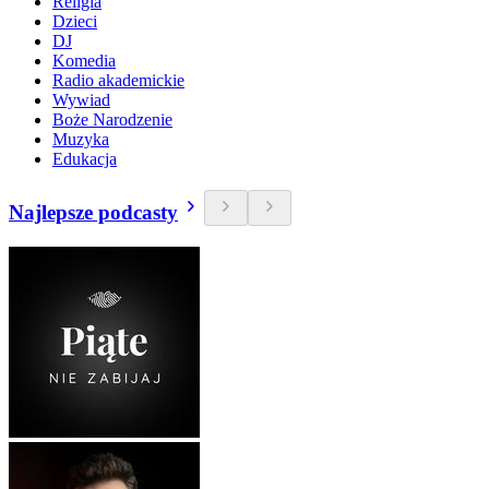
Religia
Dzieci
DJ
Komedia
Radio akademickie
Wywiad
Boże Narodzenie
Muzyka
Edukacja
Najlepsze podcasty