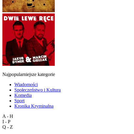
Najpopularniejsze kategorie
Wiadomości
Społeczeństwo i Kultura
Komedia
Sport
Kronika Kryminalna
A - H
I - P
Q - Z