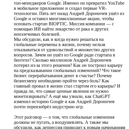
топ-менеджеров Google. Именно он превратил YouTube
в мобильное приложение и создал первые VR-
технологии. Пять лет назад Андрей Дороничев ушёл из
Google и оставил многомиллионные акции, чтобы
основать стартап BIOPTIC. Миссия компании — с
помощью ИИ найти лекарство от рака и других
неизлечимых болезней.
Мы обсудили, как и когда нужно решаться на
глобальные перемены в жизни, почему нельзя
отказываться от удовольствий и множество других
вопросов. Зачем он ушёл из Google ради стартапа в
биотехе? Сколько миллионов Андрей Дороничев
потерял из-за этого решения? Как он построил карьеру
на предсказывании глобальных изменений? Что такое
бизнес перерабатывания денег в счастье? Почему
бизнесмену необходимо пройти через боль? Как
главный провал в жизни стал стартом его карьеры? И
правда ли, что самые ценные явления не нужно
монетизировать? А ещё мы узнали, как ChatGPT
изменил историю Google и как Андрей Дороничев
почти переизобрёл индустрию игр.
Этот разговор — о том, что глобальные изменения
должны не пугать, а воодушевлять. А также мы
обсудили, как депрессия приводит к новым начинаниям