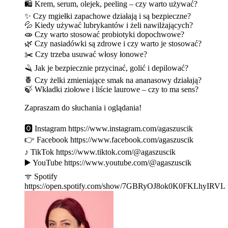
🛍️ Krem, serum, olejek, peeling – czy warto używać?
✨ Czy mgiełki zapachowe działają i są bezpieczne?
💦 Kiedy używać lubrykantów i żeli nawilżających?
🧫 Czy warto stosować probiotyki dopochwowe?
🌿 Czy nasiadówki są zdrowe i czy warto je stosować?
✂️ Czy trzeba usuwać włosy łonowe?
🪒 Jak je bezpiecznie przycinać, golić i depilować?
🍍 Czy żelki zmieniające smak na ananasowy działają?
🍃 Wkładki ziołowe i liście laurowe – czy to ma sens?
Zapraszam do słuchania i oglądania!
🅾 Instagram https://www.instagram.com/agaszuscik
👉 Facebook https://www.facebook.com/agaszuscik
♪ TikTok https://www.tiktok.com/@agaszuscik
▶️ YouTube https://www.youtube.com/@agaszuscik
ᯤ Spotify
https://open.spotify.com/show/7GBRyOJ8ok0K0FKLhyIRVL