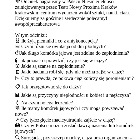
💜 Odcinek nagraliśmy w Pałacu Nieśmiertelności –
zainicjowanym przez Teatr Nowy Proxima Kraków
krakowskim centrum wydarzeń wokół sztuki, nauki, ciała.
Dziękujemy za gościnę i serdecznie polecamy!
#współpracabarterowa
W tym odcinku:
🧬 Ile żyją plemniki i co z antykoncepcją?
📅 Czym różni się owulacja od dni płodnych?
⏱️Jak długo komórka jajowa jest zdolna do zapłodnienia?
🧪 Jak poznać i sprawdzić, czy jest się w ciąży?
🎯 Jakie są szanse na zapłodnienie?
🧾 Jakie badania robi się, gdy nie można zajść w ciążę?
📉 Czy to prawda, że połowa ciąż kończy się poronieniami?
📋 Jak przygotować się do ciąży?
📊 Jakie są przyczyny niepłodności u kobiet i u mężczyzn?
💉 Na czym polega leczenie?
🔢 Ile mamy komórek jajowych i czy mogą powstawać
nowe?
↗️ Czy tyłozgięcie macicyutrudnia zajście w ciążę?
🏥 Czy w Polsce można zostać dawcą nasienia lub komórek
jajowych?
🔍 Surogacja, przeszczep macicy, ciąża poza organizmem –