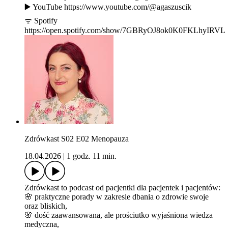
▶️ YouTube https://www.youtube.com/@agaszuscik
ᯤ Spotify
https://open.spotify.com/show/7GBRyOJ8ok0K0FKLhyIRVL
Zdrówkast S02 E02 Menopauza
18.04.2026
|
1 godz. 11 min.
Zdrówkast to podcast od pacjentki dla pacjentek i pacjentów:
🌸 praktyczne porady w zakresie dbania o zdrowie swoje
oraz bliskich,
🌸 dość zaawansowana, ale prościutko wyjaśniona wiedza
medyczna,