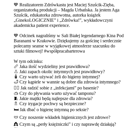
💙 Realizatorem Zdrówkastu jest Maciej Szuścik-Zięba,
organizatorką produkcji – Magda Urbańska. Ja jestem Aga
Szuścik, edukatorka zdrowotna, autorka książek
„GinekoLOGICZNIE” i „Zdrówka!”, wykładowczyni
akademicka patient experience.
💙 Odcinek nagraliśmy w Sali Białej legendarnego Kina Pod
Baranami w Krakowie. Dziękujemy za gościnę i serdecznie
polecamy seanse w wyjątkowej atmosferze szacunku do
sztuki filmowej! #współpracabarterowa
W tym odcinku:
📏 Jaka ilość wydzieliny jest prawidłowa?
👃 Jaki zapach okolic intymnych jest prawidłowy?
🧴 Czy warto używać żeli do higieny intymnej?
🛁 Czy kąpiele w wannie są dobre dla zdrowia intymnego?
🏊‍♀️ Jak radzić sobie z „infekcjami” po basenie?
🥽 Czy do pływania warto używać tamponu?
🧵 Jakie majtki będą najlepsze dla zdrowia?
🚿 Czy irygacje pochwy są bezpieczne?
🛏️ Jak dbać o higienę intymną po seksie?
🩲 Czy noszenie wkładek higienicznych jest zdrowe?
👸 Czym są „perły księżniczki” i czy naprawdę działają?