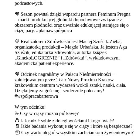
podcastowych.
💜 Sezon powstał dzięki wsparciu partnera ⁠Feminum Pregna⁠
– marki produkującej globulki dopochwowe związane z
obszarem płodności oraz uważnie edukującej starające się o
ciążę pary. #płatnawspółpraca
💜 Realizatorem Zdrówkastu jest ⁠⁠⁠Maciej Szuścik-Zięba⁠⁠⁠,
organizatorką produkcji – ⁠⁠⁠Magda Urbańska⁠⁠⁠. Ja jestem ⁠⁠⁠Aga
Szuścik⁠⁠⁠, edukatorka zdrowotna, autorka książek
„GinekoLOGICZNIE” i „Zdrówka!”, wykładowczyni
akademicka patient experience.
💜 Odcinek nagraliśmy w ⁠Pałacu Nieśmiertelności⁠ –
zainicjowanym przez ⁠Teatr Nowy Proxima Kraków⁠
krakowskim centrum wydarzeń wokół sztuki, nauki, ciała.
Dziękujemy za gościnę i serdecznie polecamy!
#współpracabarterowa
W tym odcinku:
☕ Czy w ciąży można pić kawę?
🥼 Jak radzić sobie z dolegliwościami i kogo pytać?
🧾 Jakie badania wykonuje się w ciąży i które są bezpieczne?
📦 Czy warto ulegać wszystkim zachciankom żywieniowym?