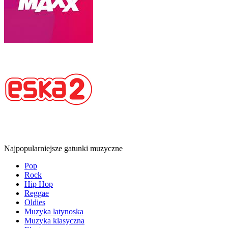
Najpopularniejsze gatunki muzyczne
Pop
Rock
Hip Hop
Reggae
Oldies
Muzyka latynoska
Muzyka klasyczna