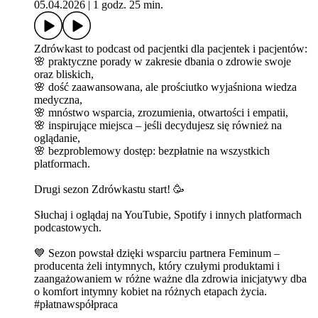
05.04.2026
|
1 godz. 25 min.
Zdrówkast to podcast od pacjentki dla pacjentek i pacjentów:
🌸 praktyczne porady w zakresie dbania o zdrowie swoje
oraz bliskich,
🌸 dość zaawansowana, ale prościutko wyjaśniona wiedza
medyczna,
🌸 mnóstwo wsparcia, zrozumienia, otwartości i empatii,
🌸 inspirujące miejsca – jeśli decydujesz się również na
oglądanie,
🌸 bezproblemowy dostęp: bezpłatnie na wszystkich
platformach.
Drugi sezon Zdrówkastu start! 🥳
Słuchaj i oglądaj na YouTubie, Spotify i innych platformach
podcastowych.
💙 Sezon powstał dzięki wsparciu partnera Feminum –
producenta żeli intymnych, który czułymi produktami i
zaangażowaniem w różne ważne dla zdrowia inicjatywy dba
o komfort intymny kobiet na różnych etapach życia.
#płatnawspółpraca