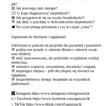
jak?
👯 Jak powstają ciąże mnogie?
👩‍⚕️ U kogo diagnozować niepłodność?
🛟 Jak przygotować się na ryzyko bezpłodności?
💚 Jak dbać o psychikę w doświadczeniu niepłodności?
🕊️ Na czym polega poronienie i czy to czyjaś „wina”?
Zapraszam do słuchania i oglądania!
Zdrówkast to podcast od pacjentki dla pacjentek i pacjentów:
🌸 praktyczne porady w zakresie dbania o zdrowie swoje
oraz bliskich,
🌸 dość zaawansowana, ale prościutko wyjaśniona wiedza
medyczna,
🌸 mnóstwo wsparcia, zrozumienia, otwartości i empatii,
🌸 inspirujące miejsca – jeśli decydujesz się również na
oglądanie,
🌸 bezproblemowy dostęp: bezpłatnie na wszystkich
platformach.
🅾 Instagram https://www.instagram.com/agaszuscik
👉 Facebook https://www.facebook.com/agaszuscik
♪ TikTok https://www.tiktok.com/@agaszuscik