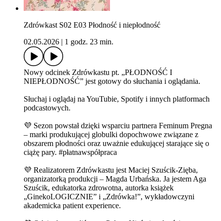
Zdrówkast S02 E03 Płodność i niepłodność
02.05.2026
|
1 godz. 23 min.
Nowy odcinek Zdrówkastu pt. „PŁODNOŚĆ I
NIEPŁODNOŚĆ” jest gotowy do słuchania i oglądania.
Słuchaj i oglądaj na YouTubie, Spotify i innych platformach
podcastowych.
💜 Sezon powstał dzięki wsparciu partnera Feminum Pregna
– marki produkującej globulki dopochwowe związane z
obszarem płodności oraz uważnie edukującej starające się o
ciążę pary. #płatnawspółpraca
💜 Realizatorem Zdrówkastu jest ⁠⁠Maciej Szuścik-Zięba⁠⁠,
organizatorką produkcji – ⁠⁠Magda Urbańska⁠⁠. Ja jestem ⁠⁠Aga
Szuścik⁠⁠, edukatorka zdrowotna, autorka książek
„GinekoLOGICZNIE” i „Zdrówka!”, wykładowczyni
akademicka patient experience.