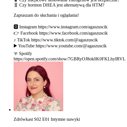
🧬 Czy hormon DHEA jest alternatywą dla HTM?
Zapraszam do słuchania i oglądania!
🅾 Instagram https://www.instagram.com/agaszuscik
👉 Facebook https://www.facebook.com/agaszuscik
♪ TikTok https://www.tiktok.com/@agaszuscik
▶️ YouTube https://www.youtube.com/@agaszuscik
ᯤ Spotify
https://open.spotify.com/show/7GBRyOJ8ok0K0FKLhyIRVL
Zdrówkast S02 E01 Intymne nawyki