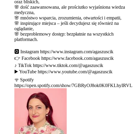
oraz bliskich,
🌸 dość zaawansowana, ale prościutko wyjaśniona wiedza
medyczna,
🌸 mnóstwo wsparcia, zrozumienia, otwartości i empatii,
🌸 inspirujące miejsca – jeśli decydujesz się również na
oglądanie,
🌸 bezproblemowy dostęp: bezpłatnie na wszystkich
platformach.
🅾 Instagram https://www.instagram.com/agaszuscik
👉 Facebook https://www.facebook.com/agaszuscik
♪ TikTok https://www.tiktok.com/@agaszuscik
▶️ YouTube https://www.youtube.com/@agaszuscik
ᯤ Spotify
https://open.spotify.com/show/7GBRyOJ8ok0K0FKLhyIRVL