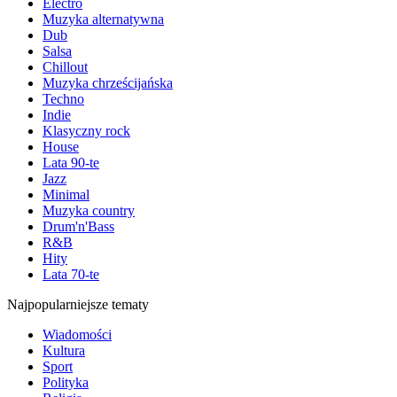
Electro
Muzyka alternatywna
Dub
Salsa
Chillout
Muzyka chrześcijańska
Techno
Indie
Klasyczny rock
House
Lata 90-te
Jazz
Minimal
Muzyka country
Drum'n'Bass
R&B
Hity
Lata 70-te
Najpopularniejsze tematy
Wiadomości
Kultura
Sport
Polityka