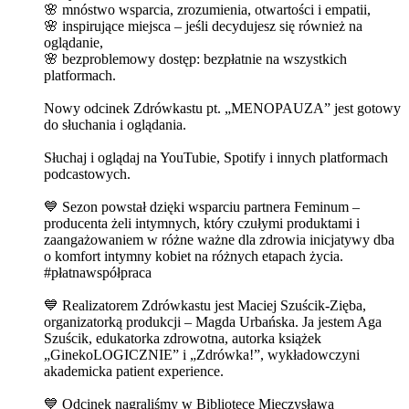
🌸 mnóstwo wsparcia, zrozumienia, otwartości i empatii,
🌸 inspirujące miejsca – jeśli decydujesz się również na
oglądanie,
🌸 bezproblemowy dostęp: bezpłatnie na wszystkich
platformach.
Nowy odcinek Zdrówkastu pt. „MENOPAUZA” jest gotowy
do słuchania i oglądania.
Słuchaj i oglądaj na YouTubie, Spotify i innych platformach
podcastowych.
💙 Sezon powstał dzięki wsparciu partnera ⁠Feminum⁠ –
producenta żeli intymnych, który czułymi produktami i
zaangażowaniem w różne ważne dla zdrowia inicjatywy dba
o komfort intymny kobiet na różnych etapach życia.
#płatnawspółpraca
💙 Realizatorem Zdrówkastu jest ⁠Maciej Szuścik-Zięba⁠,
organizatorką produkcji – ⁠Magda Urbańska⁠. Ja jestem ⁠Aga
Szuścik⁠, edukatorka zdrowotna, autorka książek
„GinekoLOGICZNIE” i „Zdrówka!”, wykładowczyni
akademicka patient experience.
💙 Odcinek nagraliśmy w Bibliotece Mieczysława