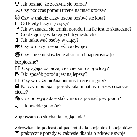
🚨 Jak poznać, że zaczyna się poród?
✂️ Czy podczas porodu trzeba nacinać krocze?
🐱 Czy w trakcie ciąży trzeba pozbyć się kota?
📅 Od kiedy liczy się ciążę?
📍 Jak wyznacza się termin porodu i na ile jest to skuteczne?
🌱 Co dzieje się w kolejnych trymestrach?
🤰 Jak traktować osoby w ciąży?
🍽️ Czy w ciąży trzeba jeść za dwoje?
🚭 Czy nagłe odstawienie alkoholu i papierosów jest
bezpieczne?
🧙‍♀️ Czy zgaga oznacza, że dziecku rosną włosy?
🏁 Jaki sposób porodu jest najlepszy?
🙆‍♀️ Czy w ciąży można podnosić ręce do góry?
🏥 Na czym polegają porody siłami natury i przez cesarskie
cięcie?
🎭 Czy po wyglądzie skóry można poznać płeć płodu?
🌙 Jak przebiega połóg?
Zapraszam do słuchania i oglądania!
Zdrówkast to podcast od pacjentki dla pacjentek i pacjentów:
🌸 praktyczne porady w zakresie dbania o zdrowie swoje