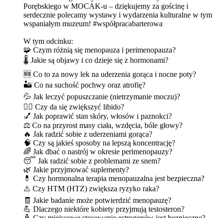
Porębskiego w MOCAK-u – dziękujemy za gościnę i
serdecznie polecamy wystawy i wydarzenia kulturalne w tym
wspaniałym muzeum! #współpracabarterowa
W tym odcinku:
🧩 Czym różnią się menopauza i perimenopauza?
🌡️ Jakie są objawy i co dzieje się z hormonami?
🆕 Co to za nowy lek na uderzenia gorąca i nocne poty?
🏜️ Co na suchość pochwy oraz atrofię?
💦 Jak leczyć popuszczanie (nietrzymanie moczu)?
❤️‍🔥 Czy da się zwiększyć libido?
💅 Jak poprawić stan skóry, włosów i paznokci?
⚖️ Co na przyrost masy ciała, wzdęcia, bóle głowy?
🔥 Jak radzić sobie z uderzeniami gorąca?
🧠 Czy są jakieś sposoby na lepszą koncentrację?
🌈 Jak dbać o nastrój w okresie perimenopauzy?
😴 Jak radzić sobie z problemami ze snem?
🌿 Jakie przyjmować suplementy?
💊 Czy hormonalna terapia menopauzalna jest bezpieczna?
⚠️ Czy HTM (HTZ) zwiększa ryzyko raka?
🧾 Jakie badanie może potwierdzić menopauzę?
💪 Dlaczego niektóre kobiety przyjmują testosteron?
🧴 Czy miejscowe stosowanie estrogenów jest bezpieczne?