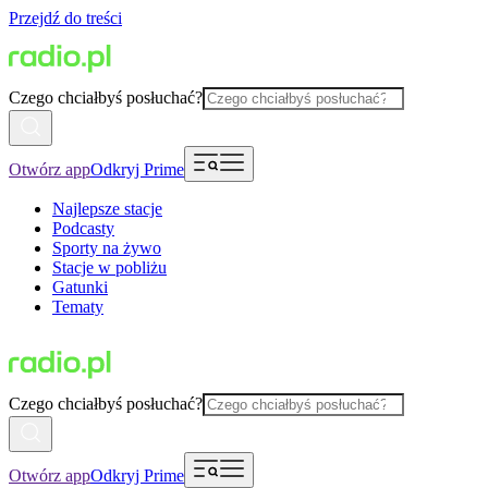
Przejdź do treści
Czego chciałbyś posłuchać?
Otwórz app
Odkryj Prime
Najlepsze stacje
Podcasty
Sporty na żywo
Stacje w pobliżu
Gatunki
Tematy
Czego chciałbyś posłuchać?
Otwórz app
Odkryj Prime