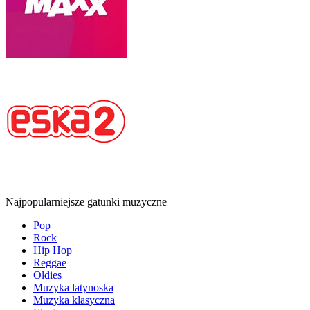
Najpopularniejsze gatunki muzyczne
Pop
Rock
Hip Hop
Reggae
Oldies
Muzyka latynoska
Muzyka klasyczna