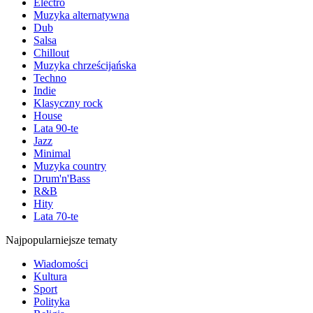
Electro
Muzyka alternatywna
Dub
Salsa
Chillout
Muzyka chrześcijańska
Techno
Indie
Klasyczny rock
House
Lata 90-te
Jazz
Minimal
Muzyka country
Drum'n'Bass
R&B
Hity
Lata 70-te
Najpopularniejsze tematy
Wiadomości
Kultura
Sport
Polityka