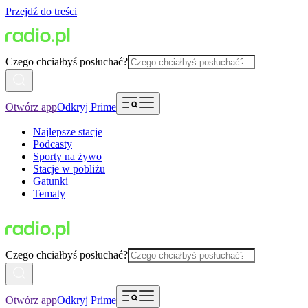
Przejdź do treści
Czego chciałbyś posłuchać?
Otwórz app
Odkryj Prime
Najlepsze stacje
Podcasty
Sporty na żywo
Stacje w pobliżu
Gatunki
Tematy
Czego chciałbyś posłuchać?
Otwórz app
Odkryj Prime