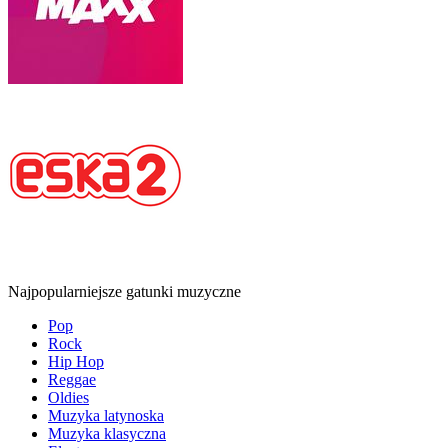
Najpopularniejsze gatunki muzyczne
Pop
Rock
Hip Hop
Reggae
Oldies
Muzyka latynoska
Muzyka klasyczna