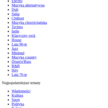
Electro
Muzyka alternatywna
Dub
Salsa
Chillout
Muzyka chrześcijańska
Techno
Indie
Klasyczny rock
House
Lata 90-te
Jazz
Minimal
Muzyka country
Drum'n'Bass
R&B
Hity
Lata 70-te
Najpopularniejsze tematy
Wiadomości
Kultura
Sport
Polityka