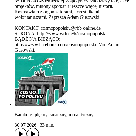
35 lat Polsko-Niemieckiej Współpracy Młodzieży to tysiące
projektów, miliony spotkań i jeszcze więcej historii.
Rozmawiam z organizatorami, uczestnikami i
wolontariuszami. Zaprasza Adam Gusowski
KONTAKT: cosmopopolsku@rbb-online.de
STRONA: http://www.wdr.de/k/cosmopopolsku
BĄDŹ NA BIEŻĄCO:
https://www.facebook.com/cosmopopolsku Von Adam
Gusowski.
Bamberg: piękny, smaczny, romantyczny
30.07.2026
|
33 min.