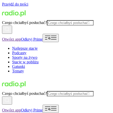
Przejdź do treści
Czego chciałbyś posłuchać?
Otwórz app
Odkryj Prime
Najlepsze stacje
Podcasty
Sporty na żywo
Stacje w pobliżu
Gatunki
Tematy
Czego chciałbyś posłuchać?
Otwórz app
Odkryj Prime