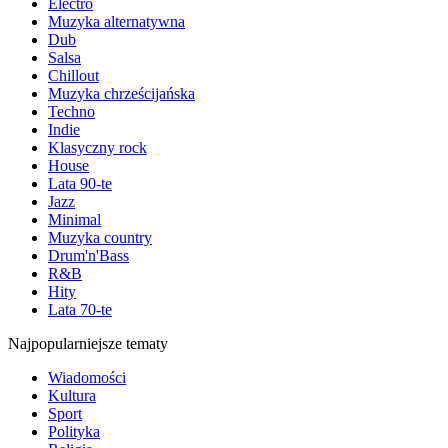
Electro
Muzyka alternatywna
Dub
Salsa
Chillout
Muzyka chrześcijańska
Techno
Indie
Klasyczny rock
House
Lata 90-te
Jazz
Minimal
Muzyka country
Drum'n'Bass
R&B
Hity
Lata 70-te
Najpopularniejsze tematy
Wiadomości
Kultura
Sport
Polityka