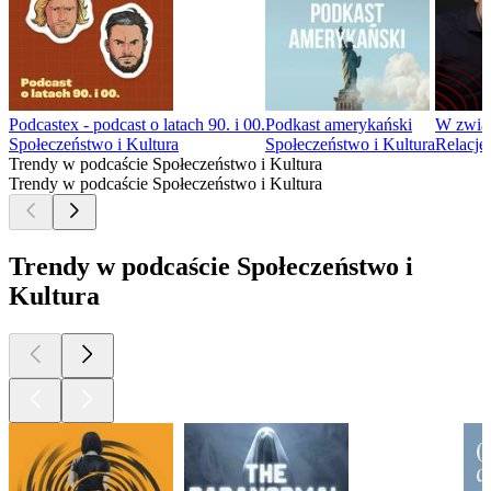
Podcastex - podcast o latach 90. i 00.
Podkast amerykański
W zwią
Społeczeństwo i Kultura
Społeczeństwo i Kultura
Relacje
Trendy w podcaście Społeczeństwo i Kultura
Trendy w podcaście Społeczeństwo i Kultura
Trendy w podcaście Społeczeństwo i
Kultura