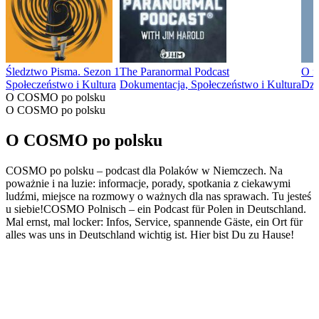
Śledztwo Pisma. Sezon 1
The Paranormal Podcast
O m
Społeczeństwo i Kultura
Dokumentacja, Społeczeństwo i Kultura
Dzi
O COSMO po polsku
O COSMO po polsku
O COSMO po polsku
COSMO po polsku – podcast dla Polaków w Niemczech. Na
poważnie i na luzie: informacje, porady, spotkania z ciekawymi
ludźmi, miejsce na rozmowy o ważnych dla nas sprawach. Tu jesteś
u siebie!COSMO Polnisch – ein Podcast für Polen in Deutschland.
Mal ernst, mal locker: Infos, Service, spannende Gäste, ein Ort für
alles was uns in Deutschland wichtig ist. Hier bist Du zu Hause!
Strona internetowa podcastu