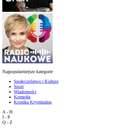
Najpopularniejsze kategorie
Społeczeństwo i Kultura
Sport
Wiadomości
Komedia
Kronika Kryminalna
A - H
I - P
Q - Z