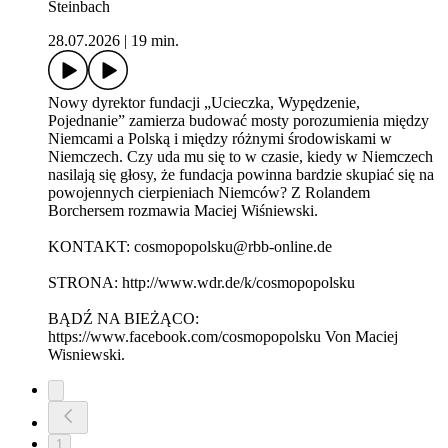
Steinbach
28.07.2026
|
19 min.
Nowy dyrektor fundacji „Ucieczka, Wypędzenie,
Pojednanie” zamierza budować mosty porozumienia między
Niemcami a Polską i między różnymi środowiskami w
Niemczech. Czy uda mu się to w czasie, kiedy w Niemczech
nasilają się głosy, że fundacja powinna bardzie skupiać się na
powojennych cierpieniach Niemców? Z Rolandem
Borchersem rozmawia Maciej Wiśniewski.
KONTAKT: cosmopopolsku@rbb-online.de
STRONA: http://www.wdr.de/k/cosmopopolsku
BĄDŹ NA BIEŻĄCO:
https://www.facebook.com/cosmopopolsku Von Maciej
Wisniewski.
1