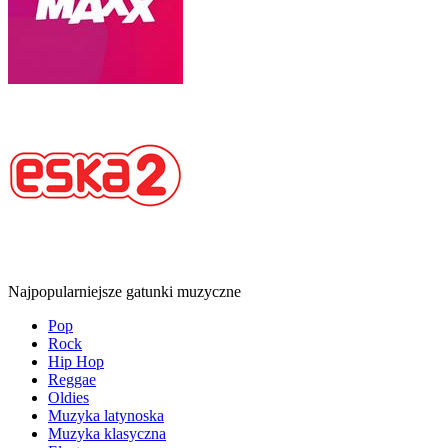
Najpopularniejsze gatunki muzyczne
Pop
Rock
Hip Hop
Reggae
Oldies
Muzyka latynoska
Muzyka klasyczna