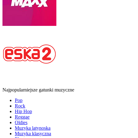
Najpopularniejsze gatunki muzyczne
Pop
Rock
Hip Hop
Reggae
Oldies
Muzyka latynoska
Muzyka klasyczna