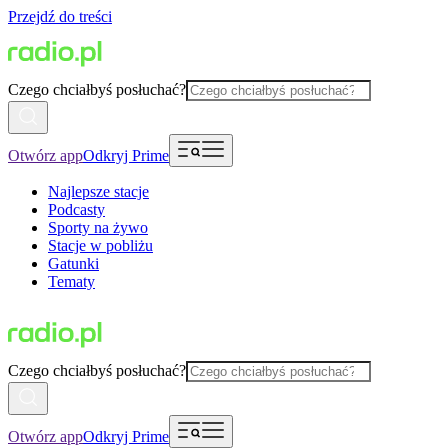
Przejdź do treści
Czego chciałbyś posłuchać?
Otwórz app
Odkryj Prime
Najlepsze stacje
Podcasty
Sporty na żywo
Stacje w pobliżu
Gatunki
Tematy
Czego chciałbyś posłuchać?
Otwórz app
Odkryj Prime