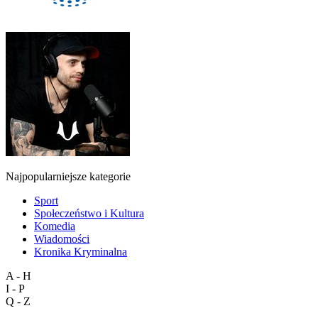
Najpopularniejsze kategorie
Sport
Społeczeństwo i Kultura
Komedia
Wiadomości
Kronika Kryminalna
A - H
I - P
Q - Z