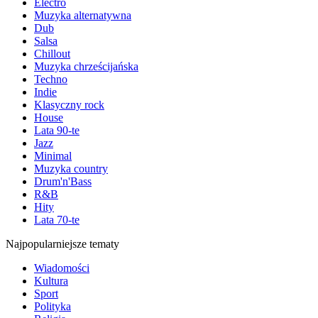
Electro
Muzyka alternatywna
Dub
Salsa
Chillout
Muzyka chrześcijańska
Techno
Indie
Klasyczny rock
House
Lata 90-te
Jazz
Minimal
Muzyka country
Drum'n'Bass
R&B
Hity
Lata 70-te
Najpopularniejsze tematy
Wiadomości
Kultura
Sport
Polityka