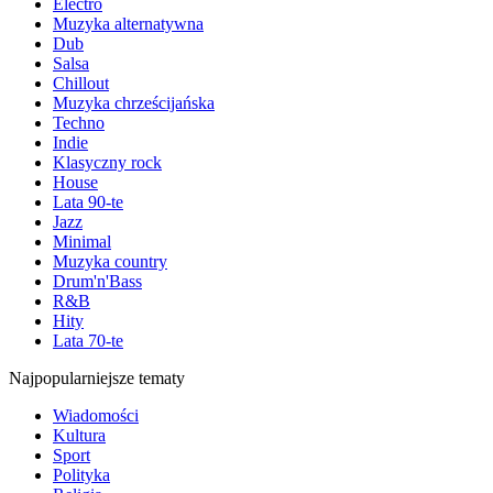
Electro
Muzyka alternatywna
Dub
Salsa
Chillout
Muzyka chrześcijańska
Techno
Indie
Klasyczny rock
House
Lata 90-te
Jazz
Minimal
Muzyka country
Drum'n'Bass
R&B
Hity
Lata 70-te
Najpopularniejsze tematy
Wiadomości
Kultura
Sport
Polityka