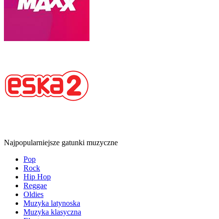
Najpopularniejsze gatunki muzyczne
Pop
Rock
Hip Hop
Reggae
Oldies
Muzyka latynoska
Muzyka klasyczna