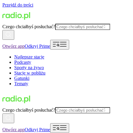
Przejdź do treści
Czego chciałbyś posłuchać?
Otwórz app
Odkryj Prime
Najlepsze stacje
Podcasty
Sporty na żywo
Stacje w pobliżu
Gatunki
Tematy
Czego chciałbyś posłuchać?
Otwórz app
Odkryj Prime