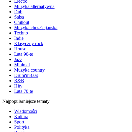
Electro
Muzyka alternatywna
Dub
Salsa
Chillout
Muzyka chrześcijańska
Techno
Indie
Klasyczny rock
House
Lata 90-te
Jazz
Minimal
Muzyka country
Drum'n'Bass
R&B
Hity
Lata 70-te
Najpopularniejsze tematy
Wiadomości
Kultura
Sport
Polityka