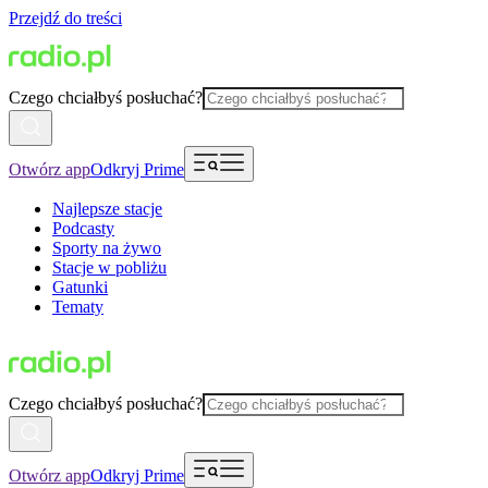
Przejdź do treści
Czego chciałbyś posłuchać?
Otwórz app
Odkryj Prime
Najlepsze stacje
Podcasty
Sporty na żywo
Stacje w pobliżu
Gatunki
Tematy
Czego chciałbyś posłuchać?
Otwórz app
Odkryj Prime