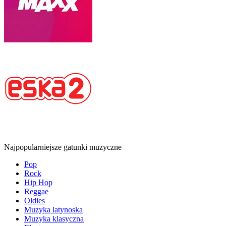
Najpopularniejsze gatunki muzyczne
Pop
Rock
Hip Hop
Reggae
Oldies
Muzyka latynoska
Muzyka klasyczna