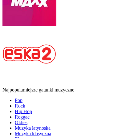
Najpopularniejsze gatunki muzyczne
Pop
Rock
Hip Hop
Reggae
Oldies
Muzyka latynoska
Muzyka klasyczna