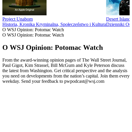
Project Unabom
Desert Island
Historia, Kronika Kryminalna, Społeczeństwo i Kultura
Dzienniki Os
O WSJ Opinion: Potomac Watch
O WSJ Opinion: Potomac Watch
O WSJ Opinion: Potomac Watch
From the award-winning opinion pages of The Wall Street Journal,
Paul Gigot, Kim Strassel, Bill McGurn and Kyle Peterson discuss
the latest from Washington. Get critical perspective and the analysis
you need on developments from the nation’s capital. Join them every
weekday. Send your feedback to pwpodcast@wsj.com
Strona internetowa podcastu