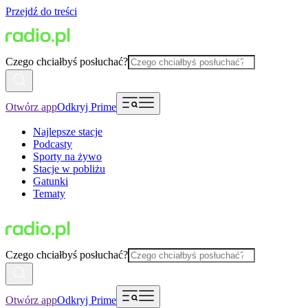
Przejdź do treści
Czego chciałbyś posłuchać?
Otwórz app
Odkryj Prime
Najlepsze stacje
Podcasty
Sporty na żywo
Stacje w pobliżu
Gatunki
Tematy
Czego chciałbyś posłuchać?
Otwórz app
Odkryj Prime