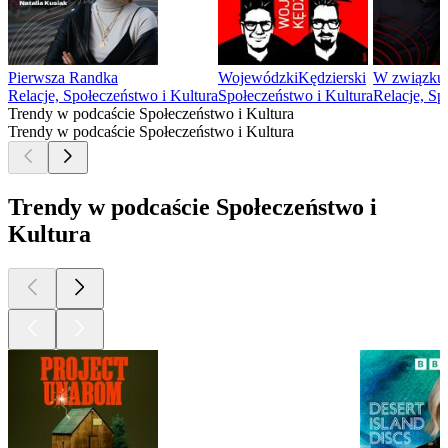
Pierwsza Randka
WojewódzkiKędzierski
W związku
Relacje, Społeczeństwo i Kultura
Społeczeństwo i Kultura
Relacje, Sp
Trendy w podcaście Społeczeństwo i Kultura
Trendy w podcaście Społeczeństwo i Kultura
Trendy w podcaście Społeczeństwo i
Kultura