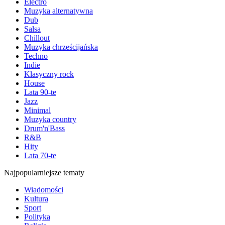
Electro
Muzyka alternatywna
Dub
Salsa
Chillout
Muzyka chrześcijańska
Techno
Indie
Klasyczny rock
House
Lata 90-te
Jazz
Minimal
Muzyka country
Drum'n'Bass
R&B
Hity
Lata 70-te
Najpopularniejsze tematy
Wiadomości
Kultura
Sport
Polityka