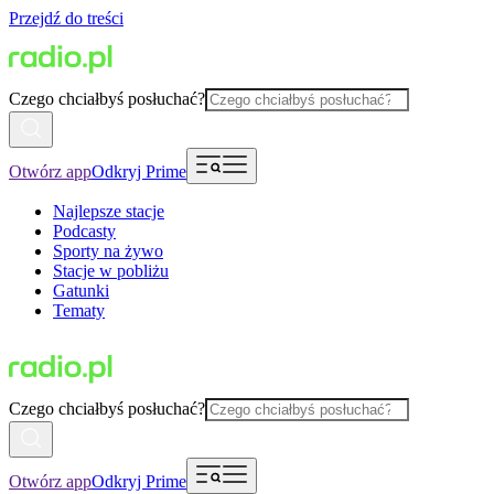
Przejdź do treści
Czego chciałbyś posłuchać?
Otwórz app
Odkryj Prime
Najlepsze stacje
Podcasty
Sporty na żywo
Stacje w pobliżu
Gatunki
Tematy
Czego chciałbyś posłuchać?
Otwórz app
Odkryj Prime