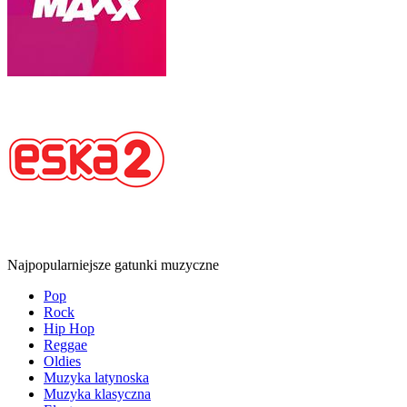
Najpopularniejsze gatunki muzyczne
Pop
Rock
Hip Hop
Reggae
Oldies
Muzyka latynoska
Muzyka klasyczna