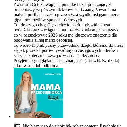
Zwracam Ci też uwagę na pułapkę liczb, pokazując, że
procentowy współczynnik konwersji i zaangażowania na
małych profilach często przewyższa wyniki osiągane przez
gigantów mediów społecznościowych.
To, do czego chcę Cię zachęcić, to do indywidualnego
podejścia oraz wyciągania wniosków z własnych statystyk,
co w perspektywie 2026 roku ma kluczowe znaczenie dla
budowania silnej marki osobistej.
To wideo to praktyczny przewodnik, dzięki któremu dowiesz
się jak przestać porównywać się do zasięgowych liderów i
zacząć skutecznie rozwijać własną społeczność.
Przyjemnego oglądania - daj znać, jak Ty to widzisz dzisiaj
jako twórca lub odbiorca.
#57. Nie bierz tego do siebie jak robisz content. Psychologia