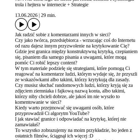
trola i hejtera w internecie + Strategie
13.06.2026
|
29 min.
Jak radzić sobie z komentarzami innych w sieci?
Czy jako twórca, przedsiębiorca - wrzucając coś do Internetu
od razu dajesz innym przyzwolenie na krytykowanie Cię?
Gdzie jest granica między konstruktywną krytyką, czepianiem
się, pisaniem dla samego pisania a uwagami, które mogą
pomóc Ci robić lepszy content?
W tym materiale podzielę się strategiami, które pomogą Ci
reagować na komentarze ludzi, którym wydaje się, że przyszli
ze wskazówkami albo takimi, którzy krytykują dla zasady.
Czy musisz słuchać randomowych ludzi, którzy kryją się za
zdjęciem ziemniaka i fajkową nazwą konta, albo takimi,
którzy niby chcieli dobrze, ale jakoś im nie wyszło to
komentowanie w sieci?
Kiedy warto przejmować się uwagami osób, które
przyprowadził Ci algorytm YouTube?
I jak stawiać granice i odpowiadać na krytykę, której nie
zamawiałaś?
To wszystko zobrazujemy na moim przykładzie, bo jeden z
ostatnich filmów, ściągnął ich więcej :D