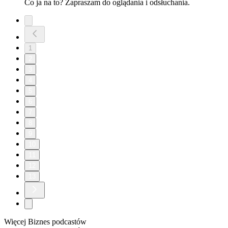
Co ja na to? Zapraszam do oglądania i odsłuchania.
1
2
3
4
5
6
7
8
9
10
11
12
13
Więcej Biznes podcastów