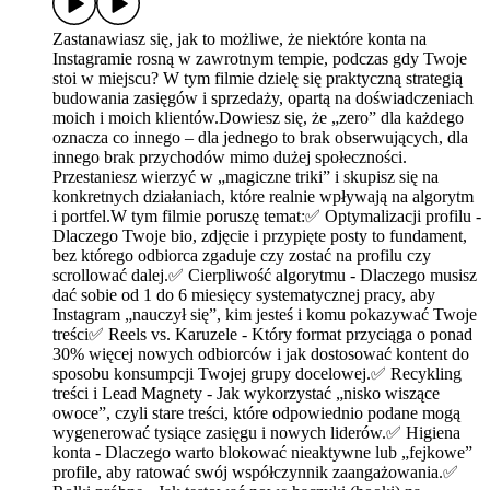
Zastanawiasz się, jak to możliwe, że niektóre konta na
Instagramie rosną w zawrotnym tempie, podczas gdy Twoje
stoi w miejscu? W tym filmie dzielę się praktyczną strategią
budowania zasięgów i sprzedaży, opartą na doświadczeniach
moich i moich klientów.Dowiesz się, że „zero” dla każdego
oznacza co innego – dla jednego to brak obserwujących, dla
innego brak przychodów mimo dużej społeczności.
Przestaniesz wierzyć w „magiczne triki” i skupisz się na
konkretnych działaniach, które realnie wpływają na algorytm
i portfel.W tym filmie poruszę temat:✅ Optymalizacji profilu -
Dlaczego Twoje bio, zdjęcie i przypięte posty to fundament,
bez którego odbiorca zgaduje czy zostać na profilu czy
scrollować dalej.✅ Cierpliwość algorytmu - Dlaczego musisz
dać sobie od 1 do 6 miesięcy systematycznej pracy, aby
Instagram „nauczył się”, kim jesteś i komu pokazywać Twoje
treści✅ Reels vs. Karuzele - Który format przyciąga o ponad
30% więcej nowych odbiorców i jak dostosować kontent do
sposobu konsumpcji Twojej grupy docelowej.✅ Recykling
treści i Lead Magnety - Jak wykorzystać „nisko wiszące
owoce”, czyli stare treści, które odpowiednio podane mogą
wygenerować tysiące zasięgu i nowych liderów.✅ Higiena
konta - Dlaczego warto blokować nieaktywne lub „fejkowe”
profile, aby ratować swój współczynnik zaangażowania.✅