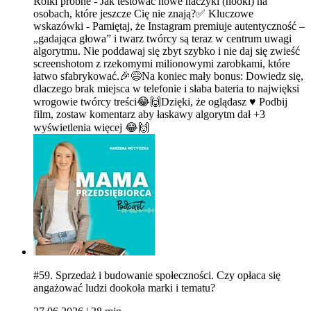
Rolki próbne - Jak testować nowe haczyki (hooki) na
osobach, które jeszcze Cię nie znają?✅ Kluczowe
wskazówki - Pamiętaj, że Instagram premiuje autentyczność –
„gadająca głowa” i twarz twórcy są teraz w centrum uwagi
algorytmu. Nie poddawaj się zbyt szybko i nie daj się zwieść
screenshotom z rzekomymi milionowymi zarobkami, które
łatwo sfabrykować.🎉😅Na koniec mały bonus: Dowiedz się,
dlaczego brak miejsca w telefonie i słaba bateria to najwięksi
wrogowie twórcy treści😂🙌Dzięki, że oglądasz ♥️ Podbij
film, zostaw komentarz aby łaskawy algorytm dał +3
wyświetlenia więcej 😂🙌
#59. Sprzedaż i budowanie społeczności. Czy opłaca się
angażować ludzi dookoła marki i tematu?