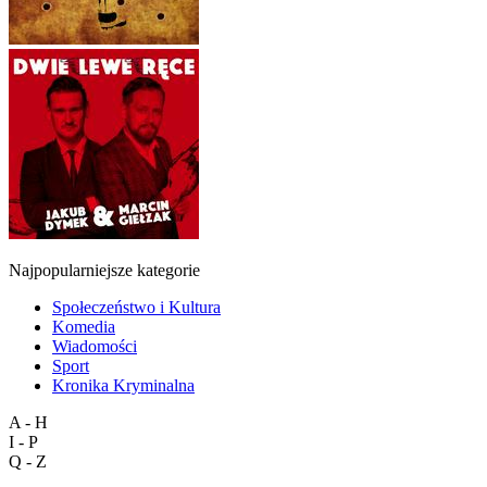
Najpopularniejsze kategorie
Społeczeństwo i Kultura
Komedia
Wiadomości
Sport
Kronika Kryminalna
A - H
I - P
Q - Z