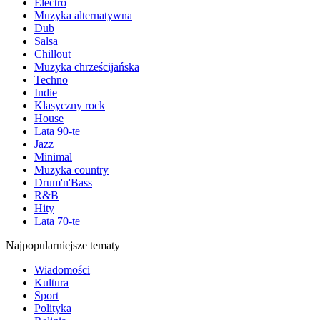
Electro
Muzyka alternatywna
Dub
Salsa
Chillout
Muzyka chrześcijańska
Techno
Indie
Klasyczny rock
House
Lata 90-te
Jazz
Minimal
Muzyka country
Drum'n'Bass
R&B
Hity
Lata 70-te
Najpopularniejsze tematy
Wiadomości
Kultura
Sport
Polityka