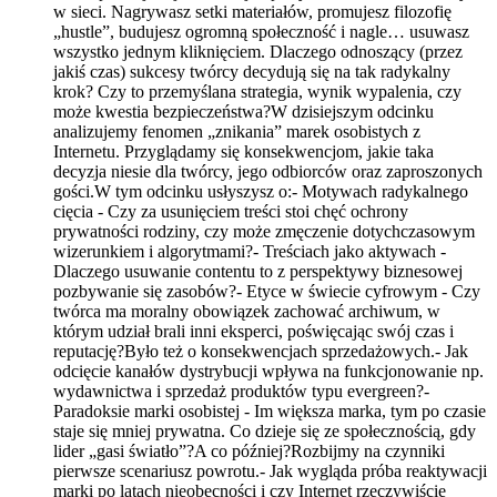
w sieci. Nagrywasz setki materiałów, promujesz filozofię
„hustle”, budujesz ogromną społeczność i nagle… usuwasz
wszystko jednym kliknięciem. Dlaczego odnoszący (przez
jakiś czas) sukcesy twórcy decydują się na tak radykalny
krok? Czy to przemyślana strategia, wynik wypalenia, czy
może kwestia bezpieczeństwa?W dzisiejszym odcinku
analizujemy fenomen „znikania” marek osobistych z
Internetu. Przyglądamy się konsekwencjom, jakie taka
decyzja niesie dla twórcy, jego odbiorców oraz zaproszonych
gości.W tym odcinku usłyszysz o:- Motywach radykalnego
cięcia - Czy za usunięciem treści stoi chęć ochrony
prywatności rodziny, czy może zmęczenie dotychczasowym
wizerunkiem i algorytmami?- Treściach jako aktywach -
Dlaczego usuwanie contentu to z perspektywy biznesowej
pozbywanie się zasobów?- Etyce w świecie cyfrowym - Czy
twórca ma moralny obowiązek zachować archiwum, w
którym udział brali inni eksperci, poświęcając swój czas i
reputację?Było też o konsekwencjach sprzedażowych.- Jak
odcięcie kanałów dystrybucji wpływa na funkcjonowanie np.
wydawnictwa i sprzedaż produktów typu evergreen?-
Paradoksie marki osobistej - Im większa marka, tym po czasie
staje się mniej prywatna. Co dzieje się ze społecznością, gdy
lider „gasi światło”?A co później?Rozbijmy na czynniki
pierwsze scenariusz powrotu.- Jak wygląda próba reaktywacji
marki po latach nieobecności i czy Internet rzeczywiście