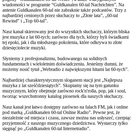
wiadomości w programie “Guldkanalen 60-tal Nachrichten”. Na
antenie Guldkanalen 60-tal nie zabraknie także podcastów. Trzy z
najbardziej cenionych przez słuchaczy to „Złote lata”, „60-tal
Rewind” i „Top 60-tal”.
Nasz kanał skierowany jest do wszystkich słuchaczy, którym bliska
jest muzyka z lat 60-tych; zarówno dla tych, którzy byli świadkami
tej epoki, jak i dla młodszego pokolenia, które odkrywa to złote
dziesięciolecie muzyki.
Słyniemy z profesjonalizmu, budowanego na solidnych
fundamentach i wieloletnim doświadczeniu. Jesteśmy dumni, że
możemy nosić tytuł „Webradio z największymi hitami lat 60-tych”.
Najbardziej charakterystycznym sloganem stacji jest „Najlepsza
muzyka z lat sześćdziesiątych”. Skupiamy się na tym gatunku
muzycznym, który obejmuje zarówno rock'n'rolla, pop, jak i soul,
tworząc wszechstronny katalog piosenek dla naszych słuchaczy.
Nasz kanał jest łatwo dostępny zarówno na falach FM, jak i online
pod marką „Guldkanalen 60-tal Online Radio”. Pewne jest, że
niezależnie od miejsca i czasu, zawsze można nas usłyszeć, czerpiąc
przyjemność z naszego muzycznego dziedzictwa. Wystarczy tylko
sięgnąć po „Guldkanalen 60-tal Internetradio”.