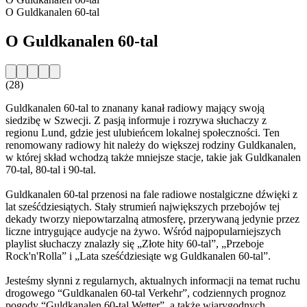
O Guldkanalen 60-tal
O Guldkanalen 60-tal
(28)
Guldkanalen 60-tal to znanany kanał radiowy mający swoją
siedzibę w Szwecji. Z pasją informuje i rozrywa słuchaczy z
regionu Lund, gdzie jest ulubieńcem lokalnej społeczności. Ten
renomowany radiowy hit należy do większej rodziny Guldkanalen,
w której skład wchodzą także mniejsze stacje, takie jak Guldkanalen
70-tal, 80-tal i 90-tal.
Guldkanalen 60-tal przenosi na fale radiowe nostalgiczne dźwięki z
lat sześćdziesiątych. Stały strumień największych przebojów tej
dekady tworzy niepowtarzalną atmosferę, przerywaną jedynie przez
liczne intrygujące audycje na żywo. Wśród najpopularniejszych
playlist słuchaczy znalazły się „Złote hity 60-tal”, „Przeboje
Rock'n'Rolla” i „Lata sześćdziesiąte wg Guldkanalen 60-tal”.
Jesteśmy słynni z regularnych, aktualnych informacji na temat ruchu
drogowego “Guldkanalen 60-tal Verkehr”, codziennych prognoz
pogody “Guldkanalen 60-tal Wetter”, a także wiarygodnych