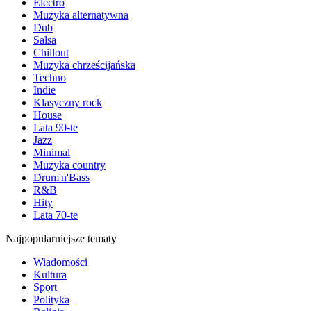
Electro
Muzyka alternatywna
Dub
Salsa
Chillout
Muzyka chrześcijańska
Techno
Indie
Klasyczny rock
House
Lata 90-te
Jazz
Minimal
Muzyka country
Drum'n'Bass
R&B
Hity
Lata 70-te
Najpopularniejsze tematy
Wiadomości
Kultura
Sport
Polityka