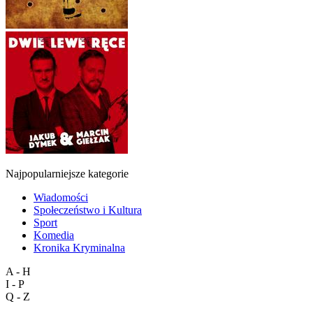
Najpopularniejsze kategorie
Wiadomości
Społeczeństwo i Kultura
Sport
Komedia
Kronika Kryminalna
A - H
I - P
Q - Z