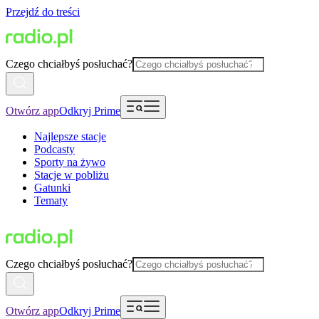
Przejdź do treści
Czego chciałbyś posłuchać?
Otwórz app
Odkryj Prime
Najlepsze stacje
Podcasty
Sporty na żywo
Stacje w pobliżu
Gatunki
Tematy
Czego chciałbyś posłuchać?
Otwórz app
Odkryj Prime