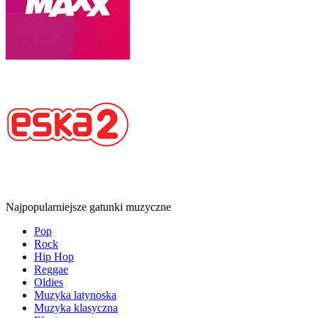
Najpopularniejsze gatunki muzyczne
Pop
Rock
Hip Hop
Reggae
Oldies
Muzyka latynoska
Muzyka klasyczna