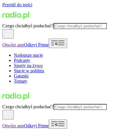
Przejdź do treści
Czego chciałbyś posłuchać?
Otwórz app
Odkryj Prime
Najlepsze stacje
Podcasty
Sporty na żywo
Stacje w pobliżu
Gatunki
Tematy
Czego chciałbyś posłuchać?
Otwórz app
Odkryj Prime