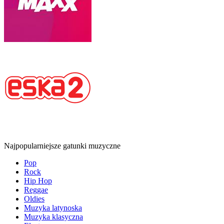
Najpopularniejsze gatunki muzyczne
Pop
Rock
Hip Hop
Reggae
Oldies
Muzyka latynoska
Muzyka klasyczna