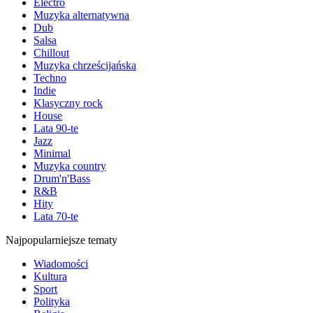
Electro
Muzyka alternatywna
Dub
Salsa
Chillout
Muzyka chrześcijańska
Techno
Indie
Klasyczny rock
House
Lata 90-te
Jazz
Minimal
Muzyka country
Drum'n'Bass
R&B
Hity
Lata 70-te
Najpopularniejsze tematy
Wiadomości
Kultura
Sport
Polityka