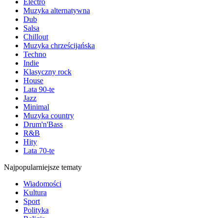
Electro
Muzyka alternatywna
Dub
Salsa
Chillout
Muzyka chrześcijańska
Techno
Indie
Klasyczny rock
House
Lata 90-te
Jazz
Minimal
Muzyka country
Drum'n'Bass
R&B
Hity
Lata 70-te
Najpopularniejsze tematy
Wiadomości
Kultura
Sport
Polityka