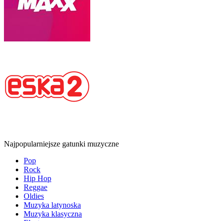
Najpopularniejsze gatunki muzyczne
Pop
Rock
Hip Hop
Reggae
Oldies
Muzyka latynoska
Muzyka klasyczna