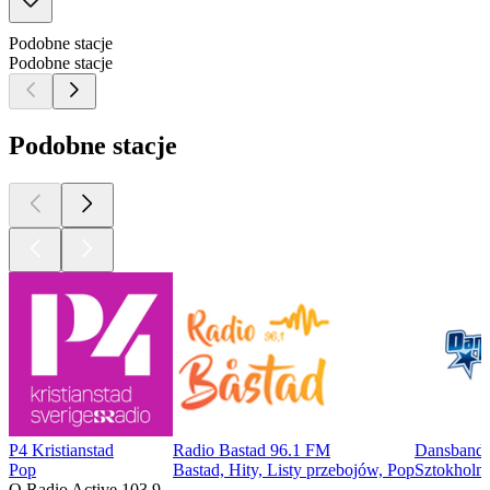
Podobne stacje
Podobne stacje
Podobne stacje
P4 Kristianstad
Radio Bastad 96.1 FM
Dansbands
Pop
Bastad, Hity, Listy przebojów, Pop
Sztokholm,
O Radio Active 103.9