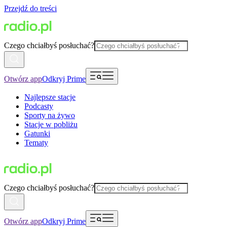
Przejdź do treści
Czego chciałbyś posłuchać?
Otwórz app
Odkryj Prime
Najlepsze stacje
Podcasty
Sporty na żywo
Stacje w pobliżu
Gatunki
Tematy
Czego chciałbyś posłuchać?
Otwórz app
Odkryj Prime