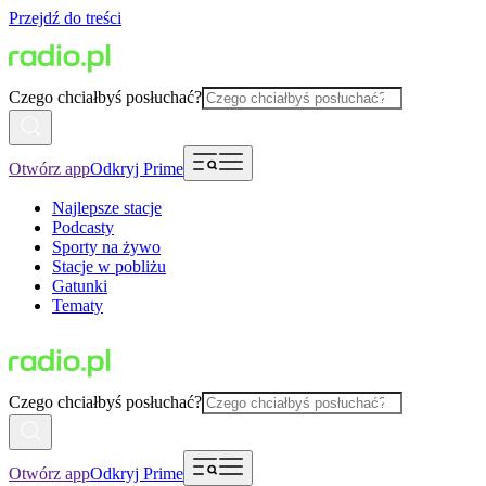
Przejdź do treści
Czego chciałbyś posłuchać?
Otwórz app
Odkryj Prime
Najlepsze stacje
Podcasty
Sporty na żywo
Stacje w pobliżu
Gatunki
Tematy
Czego chciałbyś posłuchać?
Otwórz app
Odkryj Prime