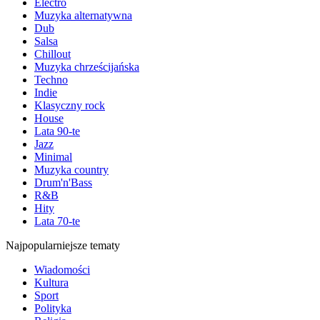
Electro
Muzyka alternatywna
Dub
Salsa
Chillout
Muzyka chrześcijańska
Techno
Indie
Klasyczny rock
House
Lata 90-te
Jazz
Minimal
Muzyka country
Drum'n'Bass
R&B
Hity
Lata 70-te
Najpopularniejsze tematy
Wiadomości
Kultura
Sport
Polityka