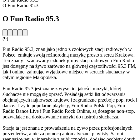
O Fun Radio 95.3
O Fun Radio 95.3
(9)
Fun Radio 95.3, znan jako jedno z czołowych stacji radiowych w
Polsce, emituje swoją różnorodną muzykę prosto z serca Krakowa.
Ten znany i szanowany członek grupy stacji radiowych Fun Radio
jest dostępny na żywo zarówno na głównej częstotliwości 95.3 FM,
jak i online, zajmując wyjątkowe miejsce w sercach słuchaczy w
całym regionie Małopolska.
Fun Radio 95.3 jest znane z wysokiej jakości muzyki, której
słuchacze nie mogą się oprzeć. Posiadają setki list odtwarzania
obejmujących najnowsze krajowe i zagraniczne przeboje pop, rock i
dance. Trzy te popularne playlisty, Fun Radio Polski Pop, Fun
Radio Dance Live i Fun Radio Rock Online, są dostępne non-stop,
pozwalając na dostosowanie muzyki do nastroju słuchacza.
Stacja ta jest znana z prowadzenia na żywo przez profesjonalnych
prezenterów, a nie za pomocą automatycznej playlisty. Są oni
zaangażowani w interakcje z publicznością, dodając osobisty dotyk