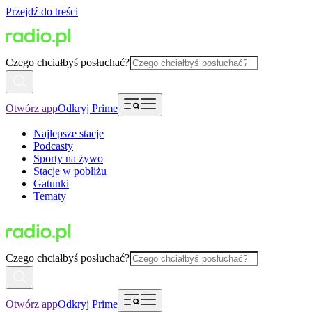
Przejdź do treści
Czego chciałbyś posłuchać?
Otwórz app
Odkryj Prime
Najlepsze stacje
Podcasty
Sporty na żywo
Stacje w pobliżu
Gatunki
Tematy
Czego chciałbyś posłuchać?
Otwórz app
Odkryj Prime