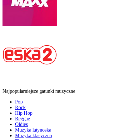
Najpopularniejsze gatunki muzyczne
Pop
Rock
Hip Hop
Reggae
Oldies
Muzyka latynoska
Muzyka klasyczna