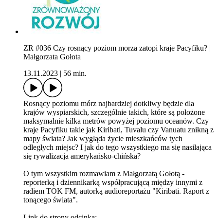
ZR #036 Czy rosnący poziom morza zatopi kraje Pacyfiku? |
Małgorzata Gołota
13.11.2023
|
56 min.
Rosnący poziomu mórz najbardziej dotkliwy będzie dla
krajów wyspiarskich, szczególnie takich, które są położone
maksymalnie kilka metrów powyżej poziomu oceanów. Czy
kraje Pacyfiku takie jak Kiribati, Tuvalu czy Vanuatu znikną z
mapy świata? Jak wygląda życie mieszkańców tych
odległych miejsc? I jak do tego wszystkiego ma się nasilająca
się rywalizacja amerykańsko-chińska?
O tym wszystkim rozmawiam z Małgorzatą Gołotą -
reporterką i dziennikarką współpracującą między innymi z
radiem TOK FM, autorką audioreportażu "Kiribati. Raport z
tonącego świata".
Link do strony odcinka: