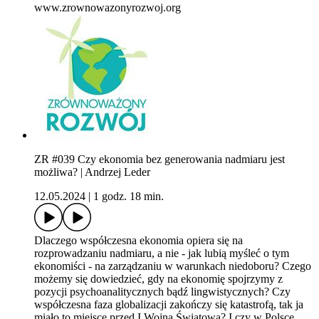
www.zrownowazonyrozwoj.org
ZR #039 Czy ekonomia bez generowania nadmiaru jest
możliwa? | Andrzej Leder
12.05.2024
|
1 godz. 18 min.
Dlaczego współczesna ekonomia opiera się na
rozprowadzaniu nadmiaru, a nie - jak lubią myśleć o tym
ekonomiści - na zarządzaniu w warunkach niedoboru? Czego
możemy się dowiedzieć, gdy na ekonomię spojrzymy z
pozycji psychoanalitycznych bądź lingwistycznych? Czy
współczesna faza globalizacji zakończy się katastrofą, tak ja
miało to miejsce przed I Wojną Światową? I czy w Polsce