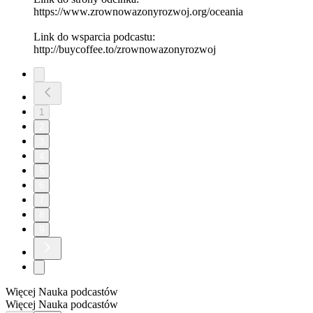
https://www.zrownowazonyrozwoj.org/oceania
Link do wsparcia podcastu:
http://buycoffee.to/zrownowazonyrozwoj
1
2
3
4
5
6
7
8
9
Więcej Nauka podcastów
Więcej Nauka podcastów