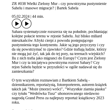
ZR #038 Wielki Zielony Mur - czy powstrzyma pustynnienie
Sahelu i masowe migracje? | Bartek Sabela
05.02.2024
|
44 min.
Sahara systematycznie rozszerza się na południe, pochłaniając
kolejne połacie terenu w rejonie Sahelu. Już blisko miliard
mieszkańców Afryki cierpi z powodu postępującego
pustynnienia tego kontynentu. Jakie są jego przyczyny i czy
da się powstrzymać to zjawisko? Gdzie trafiają ludzie, którzy
nie mogą już żyć, tak jak do tej pory, na terenach wiejskich?
Ilu z nich trafia jako migranci do Europy? Czym jest Zielony
Mur i czy ta inicjatywa powstrzyma rozrost Sahary? Czy
rejon Sahelu będzie w przyszłości w ogóle nadawał się do
zamieszkania?
O tym wszystkim rozmawiam z Bartkiem Sabelą -
dziennikarzem, reportażystą, fotoreporterem, autorem książek
takich jak "Może (morze) wróci", "Wszystkie ziarnia piasku"
czy tytułu "Wedrówka Tusz" uhonorowanego niedawno
nagrodą Grand Press za najlepszy reportaż książkowy 2023
roku.