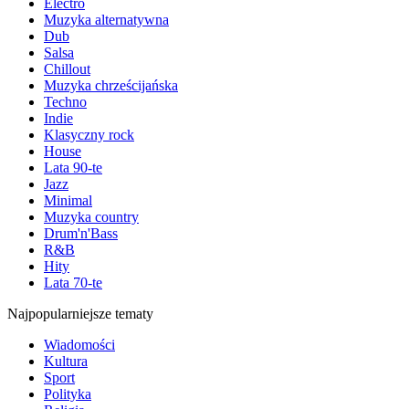
Electro
Muzyka alternatywna
Dub
Salsa
Chillout
Muzyka chrześcijańska
Techno
Indie
Klasyczny rock
House
Lata 90-te
Jazz
Minimal
Muzyka country
Drum'n'Bass
R&B
Hity
Lata 70-te
Najpopularniejsze tematy
Wiadomości
Kultura
Sport
Polityka