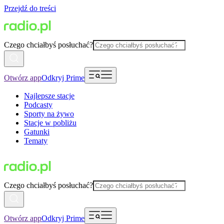
Przejdź do treści
Czego chciałbyś posłuchać?
Otwórz app
Odkryj Prime
Najlepsze stacje
Podcasty
Sporty na żywo
Stacje w pobliżu
Gatunki
Tematy
Czego chciałbyś posłuchać?
Otwórz app
Odkryj Prime