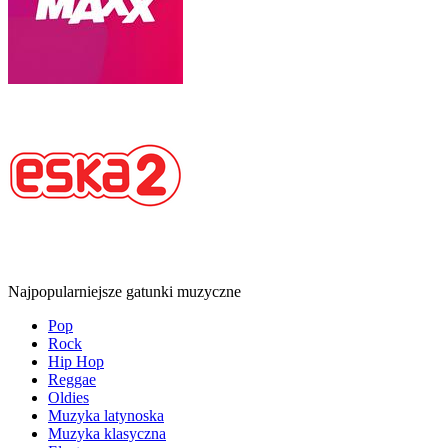
Najpopularniejsze gatunki muzyczne
Pop
Rock
Hip Hop
Reggae
Oldies
Muzyka latynoska
Muzyka klasyczna