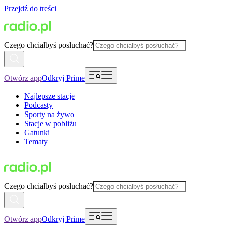
Przejdź do treści
Czego chciałbyś posłuchać?
Otwórz app
Odkryj Prime
Najlepsze stacje
Podcasty
Sporty na żywo
Stacje w pobliżu
Gatunki
Tematy
Czego chciałbyś posłuchać?
Otwórz app
Odkryj Prime