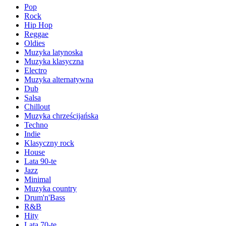
Pop
Rock
Hip Hop
Reggae
Oldies
Muzyka latynoska
Muzyka klasyczna
Electro
Muzyka alternatywna
Dub
Salsa
Chillout
Muzyka chrześcijańska
Techno
Indie
Klasyczny rock
House
Lata 90-te
Jazz
Minimal
Muzyka country
Drum'n'Bass
R&B
Hity
Lata 70-te