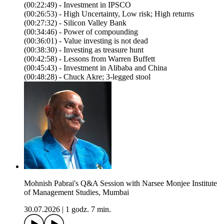
(00:22:49) - Investment in IPSCO
(00:26:53) - High Uncertainty, Low risk; High returns
(00:27:32) - Silicon Valley Bank
(00:34:46) - Power of compounding
(00:36:01) - Value investing is not dead
(00:38:30) - Investing as treasure hunt
(00:42:58) - Lessons from Warren Buffett
(00:45:43) - Investment in Alibaba and China
(00:48:28) - Chuck Akre; 3-legged stool
Mohnish Pabrai's Q&A Session with Narsee Monjee Institute
of Management Studies, Mumbai
30.07.2026
|
1 godz. 7 min.