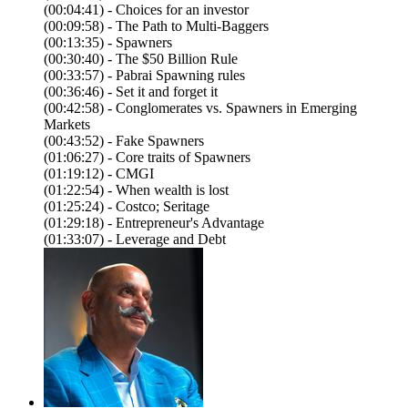
(00:04:41) - Choices for an investor
(00:09:58) - The Path to Multi-Baggers
(00:13:35) - Spawners
(00:30:40) - The $50 Billion Rule
(00:33:57) - Pabrai Spawning rules
(00:36:46) - Set it and forget it
(00:42:58) - Conglomerates vs. Spawners in Emerging
Markets
(00:43:52) - Fake Spawners
(01:06:27) - Core traits of Spawners
(01:19:12) - CMGI
(01:22:54) - When wealth is lost
(01:25:24) - Costco; Seritage
(01:29:18) - Entrepreneur's Advantage
(01:33:07) - Leverage and Debt