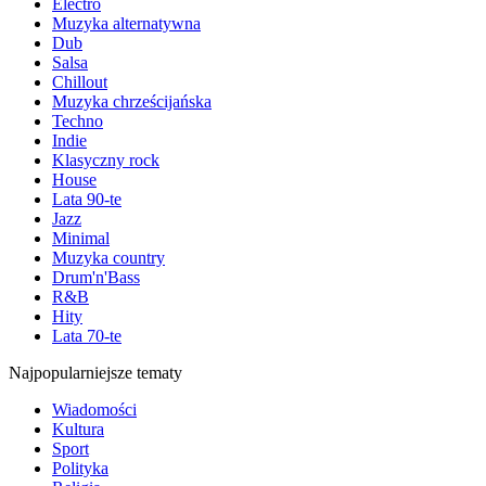
Electro
Muzyka alternatywna
Dub
Salsa
Chillout
Muzyka chrześcijańska
Techno
Indie
Klasyczny rock
House
Lata 90-te
Jazz
Minimal
Muzyka country
Drum'n'Bass
R&B
Hity
Lata 70-te
Najpopularniejsze tematy
Wiadomości
Kultura
Sport
Polityka