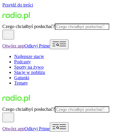
Przejdź do treści
Czego chciałbyś posłuchać?
Otwórz app
Odkryj Prime
Najlepsze stacje
Podcasty
Sporty na żywo
Stacje w pobliżu
Gatunki
Tematy
Czego chciałbyś posłuchać?
Otwórz app
Odkryj Prime