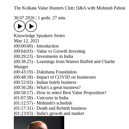
The Kolkata Value Hunters Club; Q&A with Mohnish Pabrai
30.07.2026
|
1 godz. 27 min.
Knowledge Speakers Series
May 12, 2021
(00:00:00) - Introduction
(00:04:03) - Value vs Growth Investing
(00:29:23) - Investments in India
(00:38:25) - Learnings from Warren Buffett and Charlie
Munger
(00:43:19) - Dakshana Foundation
(00:48:18) - Impact of COVID on businesses
(00:52:03) - Indian hotels business
(00:56:28) - What's a great business?
(00:58:17) - How to select Best Value Proposition?
(01:07:58) - Unicorns in India
(01:12:57) - Mohnish's schedule
(01:17:31) - Death and Rebirth business
(01:23:03) - India's growth and market