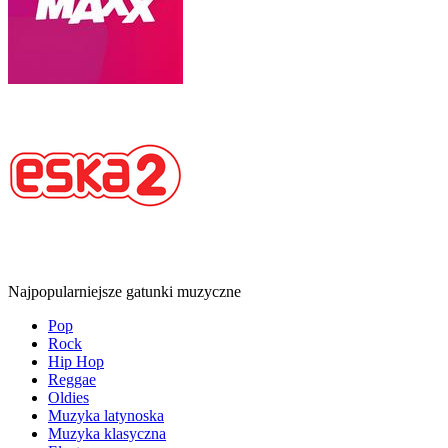
Najpopularniejsze gatunki muzyczne
Pop
Rock
Hip Hop
Reggae
Oldies
Muzyka latynoska
Muzyka klasyczna