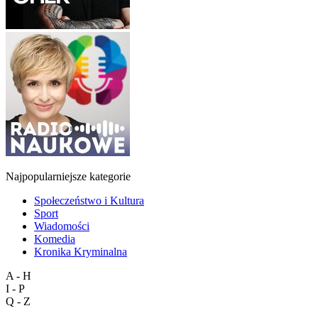
Najpopularniejsze kategorie
Społeczeństwo i Kultura
Sport
Wiadomości
Komedia
Kronika Kryminalna
A - H
I - P
Q - Z