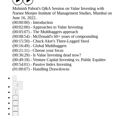
Mohnish Pabrai's Q&A Session on Value Investing with
Narsee Monjee Institute of Management Studies, Mumbai on
June 16, 2022.
(00:00:00) - Introduction
(00:02:00) - Approaches to Value Investing
(00:05:07) - The Multibaggers approach
(00:08:54) - McDonald's 60+ years of compounding
(00:15:50) - Chuck Akre's Three-Legged Stool
(00:16:49) - Global Multibaggers
(00:21:11) - Choose your focus
(00:36:29) - Is Value Investing dead now?
(00:49:18) - Venture Capital Investing vs. Public Equities
(00:54:01) - Passive Index Investing
(01:00:07) - Handling Drawdowns
1
2
3
4
5