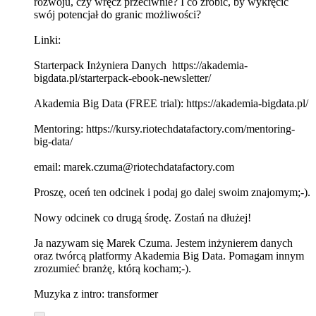
rozwoju, czy wręcz przeciwnie? I co zrobić, by wykręcić
swój potencjał do granic możliwości?
Linki:
Starterpack Inżyniera Danych https://akademia-
bigdata.pl/starterpack-ebook-newsletter/
Akademia Big Data (FREE trial): https://akademia-bigdata.pl/
Mentoring: https://kursy.riotechdatafactory.com/mentoring-
big-data/
email: marek.czuma@riotechdatafactory.com
Proszę, oceń ten odcinek i podaj go dalej swoim znajomym;-).
Nowy odcinek co drugą środę. Zostań na dłużej!
Ja nazywam się Marek Czuma. Jestem inżynierem danych
oraz twórcą platformy Akademia Big Data. Pomagam innym
zrozumieć branżę, którą kocham;-).
Muzyka z intro: transformer