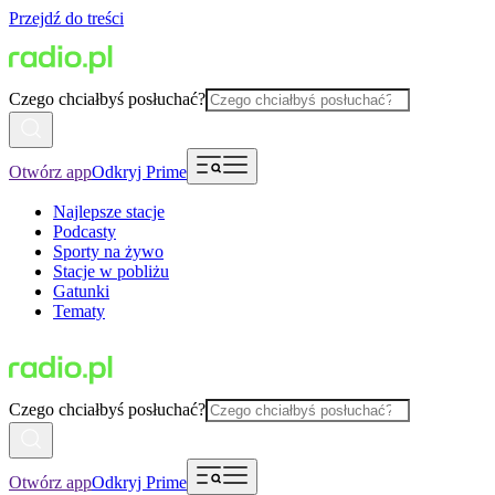
Przejdź do treści
Czego chciałbyś posłuchać?
Otwórz app
Odkryj Prime
Najlepsze stacje
Podcasty
Sporty na żywo
Stacje w pobliżu
Gatunki
Tematy
Czego chciałbyś posłuchać?
Otwórz app
Odkryj Prime