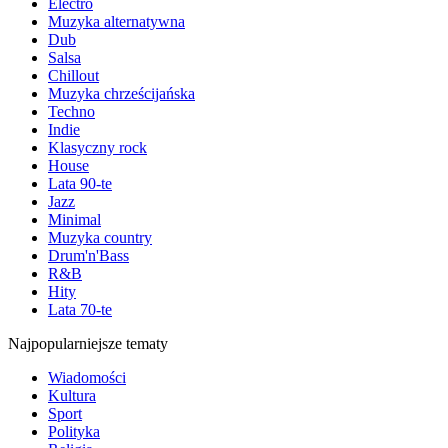
Electro
Muzyka alternatywna
Dub
Salsa
Chillout
Muzyka chrześcijańska
Techno
Indie
Klasyczny rock
House
Lata 90-te
Jazz
Minimal
Muzyka country
Drum'n'Bass
R&B
Hity
Lata 70-te
Najpopularniejsze tematy
Wiadomości
Kultura
Sport
Polityka