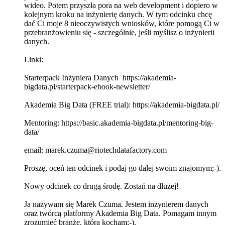
wideo. Potem przyszła pora na web development i dopiero w
kolejnym kroku na inżynierię danych. W tym odcinku chcę
dać Ci moje 8 nieoczywistych wniosków, które pomogą Ci w
przebranżowieniu się - szczególnie, jeśli myślisz o inżynierii
danych.
Linki:
Starterpack Inżyniera Danych https://akademia-
bigdata.pl/starterpack-ebook-newsletter/
Akademia Big Data (FREE trial): https://akademia-bigdata.pl/
Mentoring: https://basic.akademia-bigdata.pl/mentoring-big-
data/
email: marek.czuma@riotechdatafactory.com
Proszę, oceń ten odcinek i podaj go dalej swoim znajomym;-).
Nowy odcinek co drugą środę. Zostań na dłużej!
Ja nazywam się Marek Czuma. Jestem inżynierem danych
oraz twórcą platformy Akademia Big Data. Pomagam innym
zrozumieć branżę, którą kocham;-).