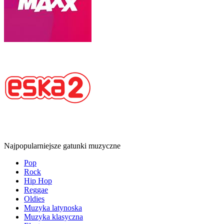
Najpopularniejsze gatunki muzyczne
Pop
Rock
Hip Hop
Reggae
Oldies
Muzyka latynoska
Muzyka klasyczna