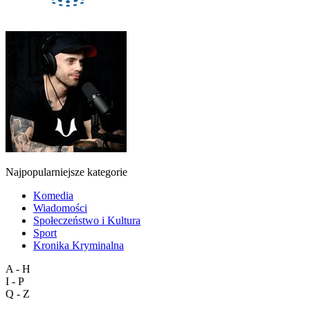
Najpopularniejsze kategorie
Komedia
Wiadomości
Społeczeństwo i Kultura
Sport
Kronika Kryminalna
A - H
I - P
Q - Z