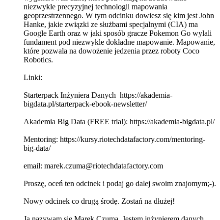
niezwykle precyzyjnej technologii mapowania
geoprzestrzennego. W tym odcinku dowiesz się kim jest John
Hanke, jakie związki ze służbami specjalnymi (CIA) ma
Google Earth oraz w jaki sposób gracze Pokemon Go wylali
fundament pod niezwykle dokładne mapowanie. Mapowanie,
które pozwala na dowożenie jedzenia przez roboty Coco
Robotics.
Linki:
Starterpack Inżyniera Danych https://akademia-
bigdata.pl/starterpack-ebook-newsletter/
Akademia Big Data (FREE trial): https://akademia-bigdata.pl/
Mentoring: https://kursy.riotechdatafactory.com/mentoring-
big-data/
email: marek.czuma@riotechdatafactory.com
Proszę, oceń ten odcinek i podaj go dalej swoim znajomym;-).
Nowy odcinek co drugą środę. Zostań na dłużej!
Ja nazywam się Marek Czuma. Jestem inżynierem danych