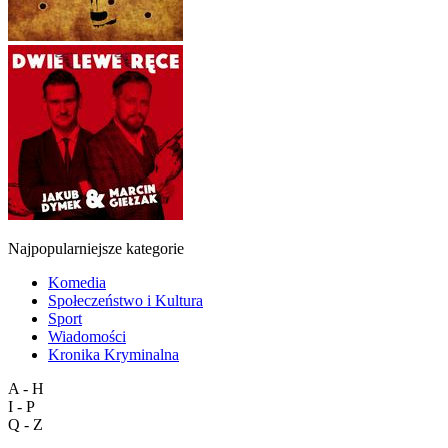
Najpopularniejsze kategorie
Komedia
Społeczeństwo i Kultura
Sport
Wiadomości
Kronika Kryminalna
A - H
I - P
Q - Z