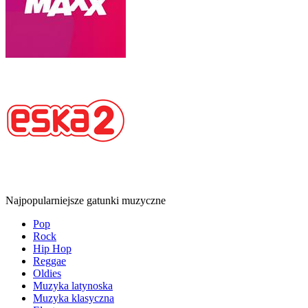
Najpopularniejsze gatunki muzyczne
Pop
Rock
Hip Hop
Reggae
Oldies
Muzyka latynoska
Muzyka klasyczna