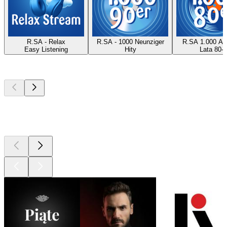
R.SA - Relax
R.SA - 1000 Neunziger
R.SA 1.000 Ac
Easy Listening
Hity
Lata 80-t
Najlepsze
podcasty
Najlepsze
podcasty
Najlepsze
podcasty