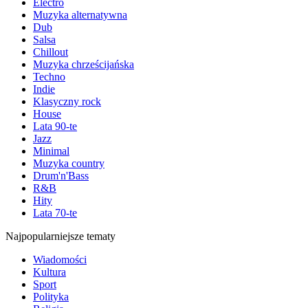
Electro
Muzyka alternatywna
Dub
Salsa
Chillout
Muzyka chrześcijańska
Techno
Indie
Klasyczny rock
House
Lata 90-te
Jazz
Minimal
Muzyka country
Drum'n'Bass
R&B
Hity
Lata 70-te
Najpopularniejsze tematy
Wiadomości
Kultura
Sport
Polityka