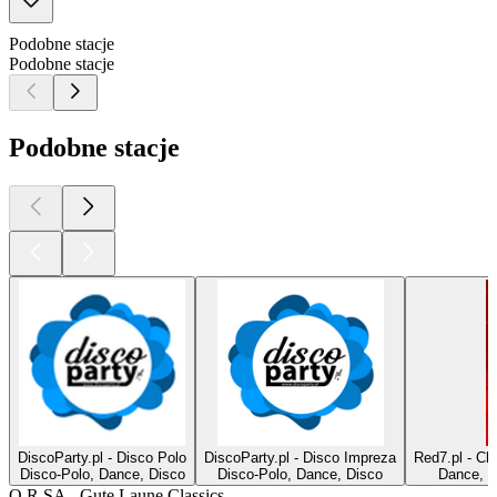
Podobne stacje
Podobne stacje
Podobne stacje
DiscoParty.pl - Disco Polo
DiscoParty.pl - Disco Impreza
Red7.pl - Cl
Disco-Polo, Dance, Disco
Disco-Polo, Dance, Disco
Dance, M
O R.SA - Gute Laune Classics