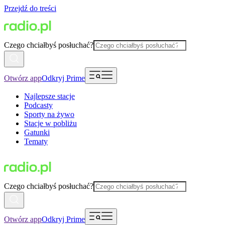
Przejdź do treści
Czego chciałbyś posłuchać?
Otwórz app
Odkryj Prime
Najlepsze stacje
Podcasty
Sporty na żywo
Stacje w pobliżu
Gatunki
Tematy
Czego chciałbyś posłuchać?
Otwórz app
Odkryj Prime