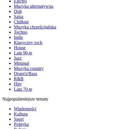
Electro
Muzyka alternatywna
Dub
Salsa
Chillout
Muzyka chrześcijańska
Techno
Indie
Klasyczny rock
House
Lata 90-te
Jazz
Minimal
Muzyka country
Drum'n'Bass
R&B
Hity
Lata 70-te
Najpopularniejsze tematy
Wiadomości
Kultura
Sport
Polityka