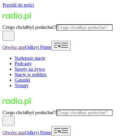
Przejdź do treści
Czego chciałbyś posłuchać?
Otwórz app
Odkryj Prime
Najlepsze stacje
Podcasty
Sporty na żywo
Stacje w pobliżu
Gatunki
Tematy
Czego chciałbyś posłuchać?
Otwórz app
Odkryj Prime