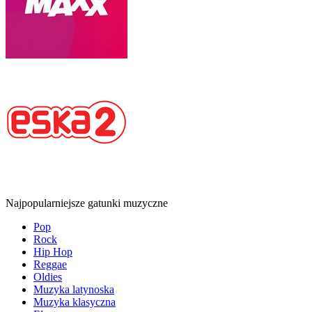
Najpopularniejsze gatunki muzyczne
Pop
Rock
Hip Hop
Reggae
Oldies
Muzyka latynoska
Muzyka klasyczna