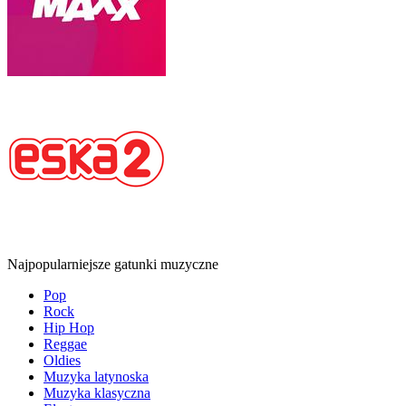
Najpopularniejsze gatunki muzyczne
Pop
Rock
Hip Hop
Reggae
Oldies
Muzyka latynoska
Muzyka klasyczna