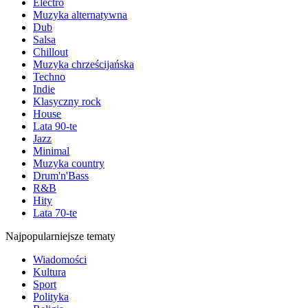
Electro
Muzyka alternatywna
Dub
Salsa
Chillout
Muzyka chrześcijańska
Techno
Indie
Klasyczny rock
House
Lata 90-te
Jazz
Minimal
Muzyka country
Drum'n'Bass
R&B
Hity
Lata 70-te
Najpopularniejsze tematy
Wiadomości
Kultura
Sport
Polityka