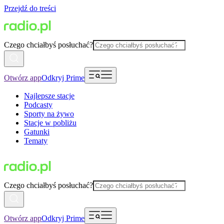
Przejdź do treści
Czego chciałbyś posłuchać?
Otwórz app
Odkryj Prime
Najlepsze stacje
Podcasty
Sporty na żywo
Stacje w pobliżu
Gatunki
Tematy
Czego chciałbyś posłuchać?
Otwórz app
Odkryj Prime