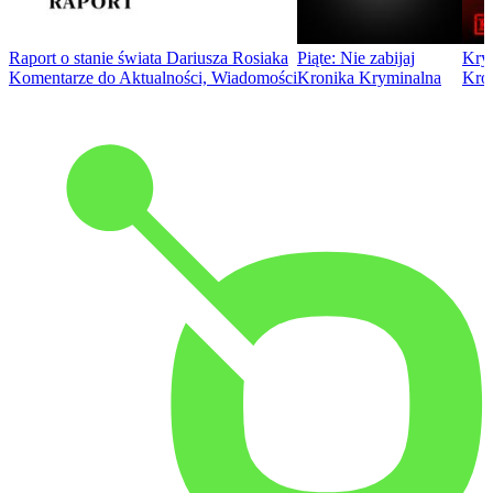
Raport o stanie świata Dariusza Rosiaka
Piąte: Nie zabijaj
Kry
Komentarze do Aktualności, Wiadomości
Kronika Kryminalna
Kro