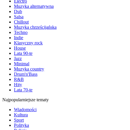
Electro
Muzyka alternatywna
Dub
Salsa
Chillout
Muzyka chrześcijańska
Techno
Indie
Klasyczny rock
House
Lata 90-te
Jazz
Minimal
Muzyka country
Drum'n'Bass
R&B
Hity
Lata 70-te
Najpopularniejsze tematy
Wiadomości
Kultura
Sport
Polityka