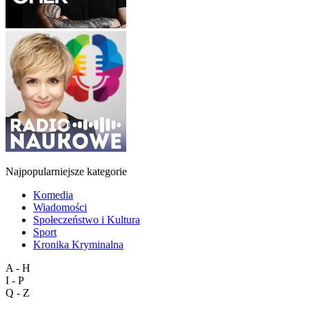
Najpopularniejsze kategorie
Komedia
Wiadomości
Społeczeństwo i Kultura
Sport
Kronika Kryminalna
A - H
I - P
Q - Z