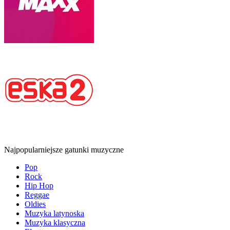
Najpopularniejsze gatunki muzyczne
Pop
Rock
Hip Hop
Reggae
Oldies
Muzyka latynoska
Muzyka klasyczna