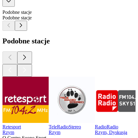
Podobne stacje
Podobne stacje
Podobne stacje
Retesport
TeleRadioStereo
RadioRadio
Rzym
Rzym
Rzym, Dyskusja
O Centro Suono Sport