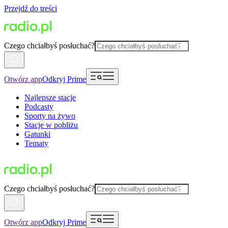
Przejdź do treści
Czego chciałbyś posłuchać?
Otwórz app
Odkryj Prime
Najlepsze stacje
Podcasty
Sporty na żywo
Stacje w pobliżu
Gatunki
Tematy
Czego chciałbyś posłuchać?
Otwórz app
Odkryj Prime