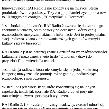
Innowacyjność RAI Radio 2 nie kończy się na muzyce. Stacja
produkuje również podcasty. Trzy z najpopularniejszych podcastów
to "Il ruggito del coniglio", "Caterpillar" i "Decanter".
Jeśli chodzi o publiczność, RAI Radio 2 zwraca się do szerokiego
spektrum słuchaczy, od młodzieży po dorosłych, którzy cenią
różnorodność muzyczną i aktualne informacje. Jest to profesjonalna
stacja radiowa, znana z promowania różnych gatunków muzyki,
kultury i spraw bieżących.
RAI Radio 2 jest najbardziej znane z działań na rzecz różnorodności
kulturalnej i muzycznej, a jego hasło "Otwórzmy drzwi do
przyszłości" odzwierciedla ten cel.
Jest to stacja radiowa, która nie zamyka się na jedną konkretną
kategorię muzyczną, ale promuje różne gatunki, podkreślając
różnorodność i nowoczesność.
W sieci RAI jest wiele stacji, które koncentrują się na innych
aspektach, takich jak sport, ale RAI Radio 2 do tej pory nie
transmituje na żywo sportowych wydarzeń.
RAI Radio 2, jako część publicznego nadawcy, czasami odnosi się
do tematu wiary, ale na ogół nie transmituje na żywo mszy czy