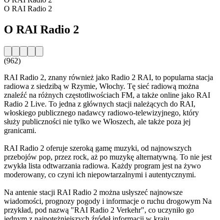
O RAI Radio 2
O RAI Radio 2
(962)
RAI Radio 2, znany również jako Radio 2 RAI, to popularna stacja
radiowa z siedzibą w Rzymie, Włochy. Tę sieć radiową można
znaleźć na różnych częstotliwościach FM, a także online jako RAI
Radio 2 Live. To jedna z głównych stacji należących do RAI,
włoskiego publicznego nadawcy radiowo-telewizyjnego, który
służy publiczności nie tylko we Włoszech, ale także poza jej
granicami.
RAI Radio 2 oferuje szeroką gamę muzyki, od najnowszych
przebojów pop, przez rock, aż po muzykę alternatywną. To nie jest
zwykła lista odtwarzania radiowa. Każdy program jest na żywo
moderowany, co czyni ich niepowtarzalnymi i autentycznymi.
Na antenie stacji RAI Radio 2 można usłyszeć najnowsze
wiadomości, prognozy pogody i informacje o ruchu drogowym Na
przykład, pod nazwą "RAI Radio 2 Verkehr", co uczyniło go
jednym z najpotężniejszych źródeł informacji w kraju.