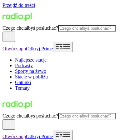
Przejdź do treści
Czego chciałbyś posłuchać?
Otwórz app
Odkryj Prime
Najlepsze stacje
Podcasty
Sporty na żywo
Stacje w pobliżu
Gatunki
Tematy
Czego chciałbyś posłuchać?
Otwórz app
Odkryj Prime