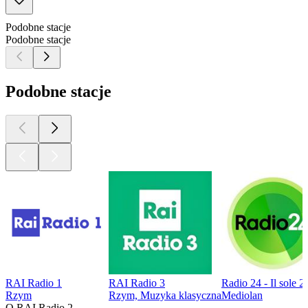
Podobne stacje
Podobne stacje
Podobne stacje
RAI Radio 1
RAI Radio 3
Radio 24 - Il sole 2
Rzym
Rzym, Muzyka klasyczna
Mediolan
O RAI Radio 2