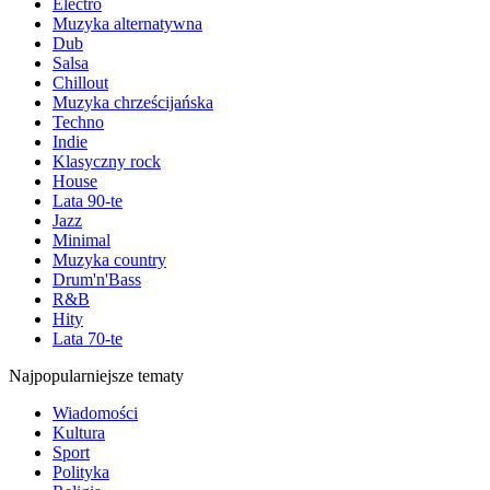
Electro
Muzyka alternatywna
Dub
Salsa
Chillout
Muzyka chrześcijańska
Techno
Indie
Klasyczny rock
House
Lata 90-te
Jazz
Minimal
Muzyka country
Drum'n'Bass
R&B
Hity
Lata 70-te
Najpopularniejsze tematy
Wiadomości
Kultura
Sport
Polityka