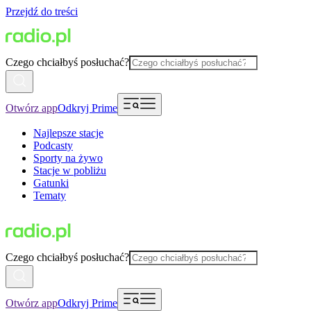
Przejdź do treści
Czego chciałbyś posłuchać?
Otwórz app
Odkryj Prime
Najlepsze stacje
Podcasty
Sporty na żywo
Stacje w pobliżu
Gatunki
Tematy
Czego chciałbyś posłuchać?
Otwórz app
Odkryj Prime