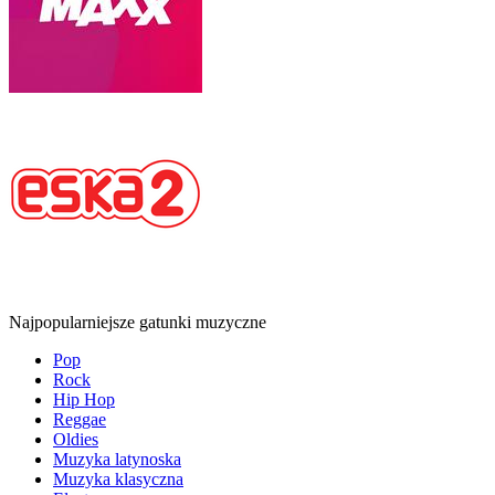
Najpopularniejsze gatunki muzyczne
Pop
Rock
Hip Hop
Reggae
Oldies
Muzyka latynoska
Muzyka klasyczna