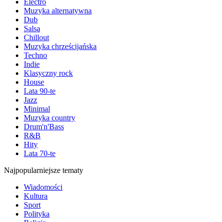
Electro
Muzyka alternatywna
Dub
Salsa
Chillout
Muzyka chrześcijańska
Techno
Indie
Klasyczny rock
House
Lata 90-te
Jazz
Minimal
Muzyka country
Drum'n'Bass
R&B
Hity
Lata 70-te
Najpopularniejsze tematy
Wiadomości
Kultura
Sport
Polityka