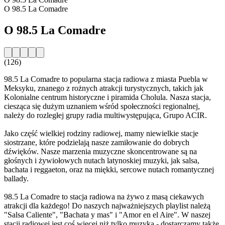
O 98.5 La Comadre
O 98.5 La Comadre
(126)
98.5 La Comadre to popularna stacja radiowa z miasta Puebla w
Meksyku, znanego z rożnych atrakcji turystycznych, takich jak
Kolonialne centrum historyczne i piramida Cholula. Nasza stacja,
ciesząca się dużym uznaniem wśród społeczności regionalnej,
należy do rozległej grupy radia multiwystępująca, Grupo ACIR.
Jako część wielkiej rodziny radiowej, mamy niewielkie stacje
siostrzane, które podzielają nasze zamiłowanie do dobrych
dźwięków. Nasze marzenia muzyczne skoncentrowane są na
głośnych i żywiołowych nutach latynoskiej muzyki, jak salsa,
bachata i reggaeton, oraz na miękki, sercowe nutach romantycznej
ballady.
98.5 La Comadre to stacja radiowa na żywo z masą ciekawych
atrakcji dla każdego! Do naszych najważniejszych playlist należą
"Salsa Caliente", "Bachata y mas" i "Amor en el Aire". W naszej
stacji radiowej jest coś więcej niż tylko muzyka - dostarczamy także