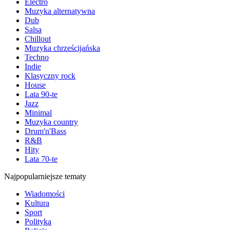
Electro
Muzyka alternatywna
Dub
Salsa
Chillout
Muzyka chrześcijańska
Techno
Indie
Klasyczny rock
House
Lata 90-te
Jazz
Minimal
Muzyka country
Drum'n'Bass
R&B
Hity
Lata 70-te
Najpopularniejsze tematy
Wiadomości
Kultura
Sport
Polityka