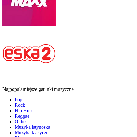
Najpopularniejsze gatunki muzyczne
Pop
Rock
Hip Hop
Reggae
Oldies
Muzyka latynoska
Muzyka klasyczna