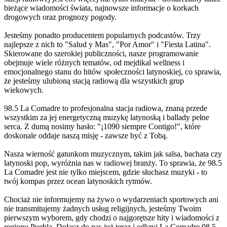
bieżące wiadomości świata, najnowsze informacje o korkach
drogowych oraz prognozy pogody.
Jesteśmy ponadto producentem popularnych podcastów. Trzy
najlepsze z nich to "Salud y Mas", "Por Amor" i "Fiesta Latina".
Skierowane do szerokiej publiczności, nasze programowanie
obejmuje wiele różnych tematów, od mejdikal wellness i
emocjonalnego stanu do hitów społeczności latynoskiej, co sprawia,
że jesteśmy ulubioną stacją radiową dla wszystkich grup
wiekowych.
98.5 La Comadre to profesjonalna stacja radiowa, znaną przede
wszystkim za jej energetyczną muzykę latynoską i ballady pełne
serca. Z dumą nosimy hasło: "¡1090 siempre Contigo!", które
doskonale oddaje naszą misję - zawsze być z Tobą.
Nasza wierność gatunkom muzycznym, takim jak salsa, bachata czy
latynoski pop, wyróżnia nas w radiowej branży. To sprawia, że 98.5
La Comadre jest nie tylko miejscem, gdzie słuchasz muzyki - to
twój kompas przez ocean latynoskich rytmów.
Chociaż nie informujemy na żywo o wydarzeniach sportowych ani
nie transmitujemy żadnych usług religijnych, jesteśmy Twoim
pierwszym wyborem, gdy chodzi o najgorętsze hity i wiadomości z
regionu Puebla. Dołącz do nas już teraz i odkryj La Comadre 98,5