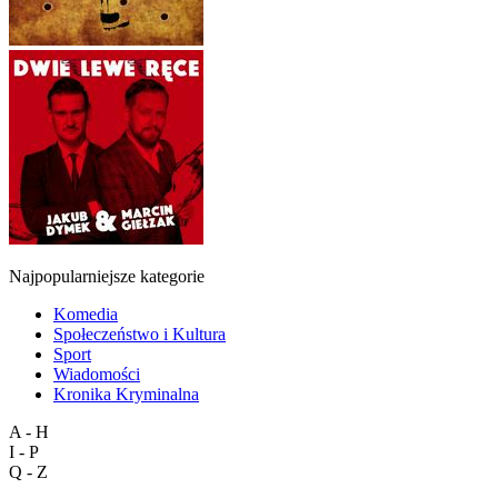
Najpopularniejsze kategorie
Komedia
Społeczeństwo i Kultura
Sport
Wiadomości
Kronika Kryminalna
A - H
I - P
Q - Z