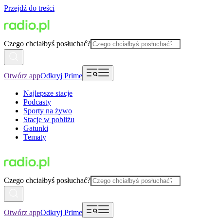
Przejdź do treści
Czego chciałbyś posłuchać?
Otwórz app
Odkryj Prime
Najlepsze stacje
Podcasty
Sporty na żywo
Stacje w pobliżu
Gatunki
Tematy
Czego chciałbyś posłuchać?
Otwórz app
Odkryj Prime