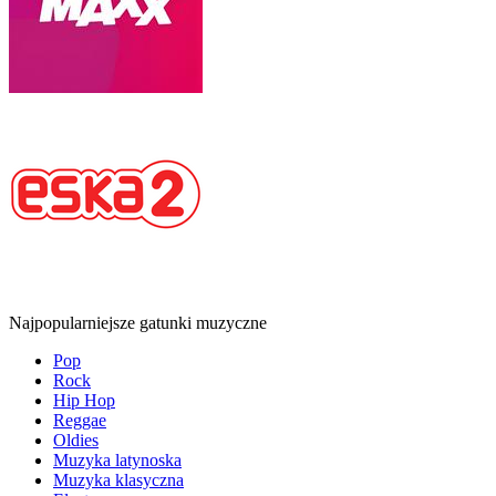
Najpopularniejsze gatunki muzyczne
Pop
Rock
Hip Hop
Reggae
Oldies
Muzyka latynoska
Muzyka klasyczna