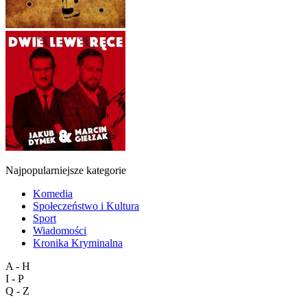
Najpopularniejsze kategorie
Komedia
Społeczeństwo i Kultura
Sport
Wiadomości
Kronika Kryminalna
A - H
I - P
Q - Z