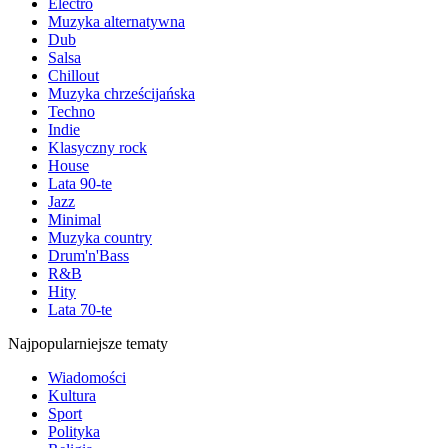
Electro
Muzyka alternatywna
Dub
Salsa
Chillout
Muzyka chrześcijańska
Techno
Indie
Klasyczny rock
House
Lata 90-te
Jazz
Minimal
Muzyka country
Drum'n'Bass
R&B
Hity
Lata 70-te
Najpopularniejsze tematy
Wiadomości
Kultura
Sport
Polityka