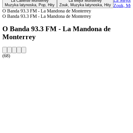
La Mejor 
La Caliente Monterrey
La Mejor Monterrey
Muzyka latynoska, Pop, Hity
Zouk, Muzyka latynoska, Hity
Zouk, Muz
O Banda 93.3 FM - La Mandona de Monterrey
O Banda 93.3 FM - La Mandona de Monterrey
O Banda 93.3 FM - La Mandona de
Monterrey
(68)
Strona internetowa stacji