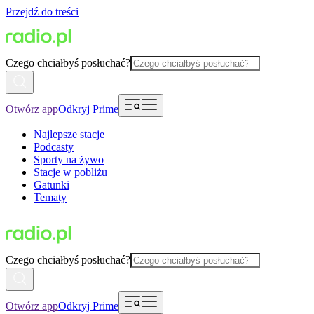
Przejdź do treści
Czego chciałbyś posłuchać?
Otwórz app
Odkryj Prime
Najlepsze stacje
Podcasty
Sporty na żywo
Stacje w pobliżu
Gatunki
Tematy
Czego chciałbyś posłuchać?
Otwórz app
Odkryj Prime