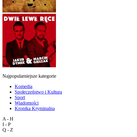
Najpopularniejsze kategorie
Komedia
Społeczeństwo i Kultura
Sport
Wiadomości
Kronika Kryminalna
A - H
I - P
Q - Z