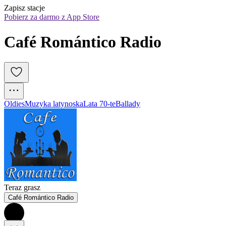
Zapisz stacje
Pobierz za darmo z App Store
Café Romántico Radio
Oldies
Muzyka latynoska
Lata 70-te
Ballady
Teraz grasz
Café Romántico Radio