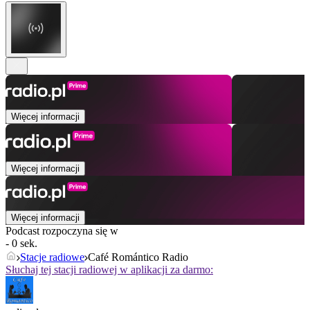
Więcej informacji
Więcej informacji
Więcej informacji
Podcast rozpoczyna się w
- 0 sek.
Stacje radiowe
Café Romántico Radio
Słuchaj tej stacji radiowej w aplikacji za darmo: