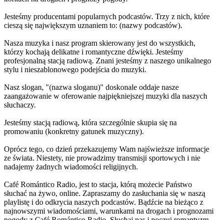
Jesteśmy producentami popularnych podcastów. Trzy z nich, które
cieszą się największym uznaniem to: (nazwy podcastów).
Nasza muzyka i nasz program skierowany jest do wszystkich,
którzy kochają delikatne i romantyczne dźwięki. Jesteśmy
profesjonalną stacją radiową. Znani jesteśmy z naszego unikalnego
stylu i nieszablonowego podejścia do muzyki.
Nasz slogan, "(nazwa sloganu)" doskonale oddaje nasze
zaangażowanie w oferowanie najpiękniejszej muzyki dla naszych
słuchaczy.
Jesteśmy stacją radiową, która szczególnie skupia się na
promowaniu (konkretny gatunek muzyczny).
Oprócz tego, co dzień przekazujemy Wam najświeższe informacje
ze świata. Niestety, nie prowadzimy transmisji sportowych i nie
nadajemy żadnych wiadomości religijnych.
Café Romántico Radio, jest to stacja, którą możecie Państwo
słuchać na żywo, online. Zapraszamy do zasłuchania się w naszą
playlistę i do odkrycia naszych podcastów. Bądźcie na bieżąco z
najnowszymi wiadomościami, warunkami na drogach i prognozami
pogody z Café Romántico Radio. Słuchaj nas i poczuj romantyzm