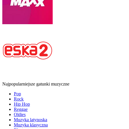
Najpopularniejsze gatunki muzyczne
Pop
Rock
Hip Hop
Reggae
Oldies
Muzyka latynoska
Muzyka klasyczna