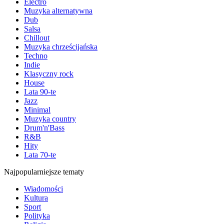
Electro
Muzyka alternatywna
Dub
Salsa
Chillout
Muzyka chrześcijańska
Techno
Indie
Klasyczny rock
House
Lata 90-te
Jazz
Minimal
Muzyka country
Drum'n'Bass
R&B
Hity
Lata 70-te
Najpopularniejsze tematy
Wiadomości
Kultura
Sport
Polityka