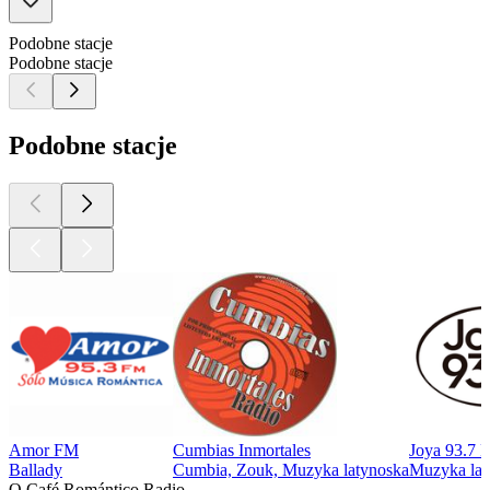
Podobne stacje
Podobne stacje
Podobne stacje
Amor FM
Cumbias Inmortales
Joya 93.7 
Ballady
Cumbia, Zouk, Muzyka latynoska
Muzyka lat
O Café Romántico Radio