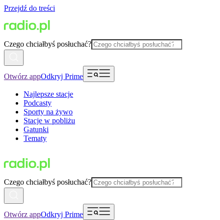
Przejdź do treści
Czego chciałbyś posłuchać?
Otwórz app
Odkryj Prime
Najlepsze stacje
Podcasty
Sporty na żywo
Stacje w pobliżu
Gatunki
Tematy
Czego chciałbyś posłuchać?
Otwórz app
Odkryj Prime