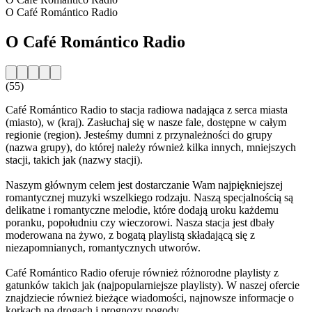
O Café Romántico Radio
O Café Romántico Radio
(55)
Café Romántico Radio to stacja radiowa nadająca z serca miasta
(miasto), w (kraj). Zasłuchaj się w nasze fale, dostępne w całym
regionie (region). Jesteśmy dumni z przynależności do grupy
(nazwa grupy), do której należy również kilka innych, mniejszych
stacji, takich jak (nazwy stacji).
Naszym głównym celem jest dostarczanie Wam najpiękniejszej
romantycznej muzyki wszelkiego rodzaju. Naszą specjalnością są
delikatne i romantyczne melodie, które dodają uroku każdemu
poranku, popołudniu czy wieczorowi. Nasza stacja jest dbały
moderowana na żywo, z bogatą playlistą składającą się z
niezapomnianych, romantycznych utworów.
Café Romántico Radio oferuje również różnorodne playlisty z
gatunków takich jak (najpopularniejsze playlisty). W naszej ofercie
znajdziecie również bieżące wiadomości, najnowsze informacje o
korkach na drogach i prognozy pogody.