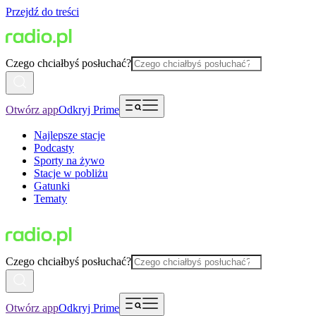
Przejdź do treści
Czego chciałbyś posłuchać?
Otwórz app
Odkryj Prime
Najlepsze stacje
Podcasty
Sporty na żywo
Stacje w pobliżu
Gatunki
Tematy
Czego chciałbyś posłuchać?
Otwórz app
Odkryj Prime