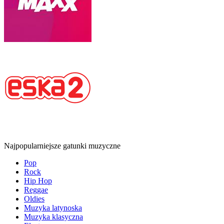
Najpopularniejsze gatunki muzyczne
Pop
Rock
Hip Hop
Reggae
Oldies
Muzyka latynoska
Muzyka klasyczna