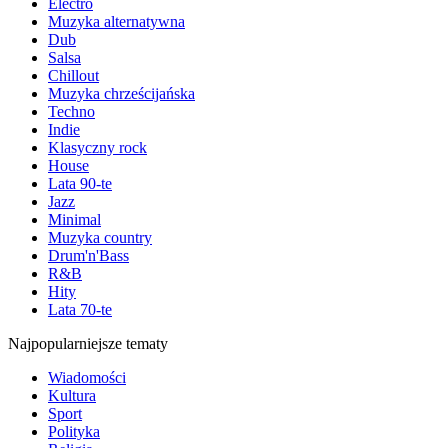
Electro
Muzyka alternatywna
Dub
Salsa
Chillout
Muzyka chrześcijańska
Techno
Indie
Klasyczny rock
House
Lata 90-te
Jazz
Minimal
Muzyka country
Drum'n'Bass
R&B
Hity
Lata 70-te
Najpopularniejsze tematy
Wiadomości
Kultura
Sport
Polityka