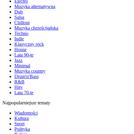
Electro
Muzyka alternatywna
Dub
Salsa
Chillout
Muzyka chrześcijańska
Techno
Indie
Klasyczny rock
House
Lata 90-te
Jazz
Minimal
Muzyka country
Drum'n'Bass
R&B
Hity
Lata 70-te
Najpopularniejsze tematy
Wiadomości
Kultura
Sport
Polityka