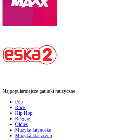
Najpopularniejsze gatunki muzyczne
Pop
Rock
Hip Hop
Reggae
Oldies
Muzyka latynoska
Muzyka klasyczna