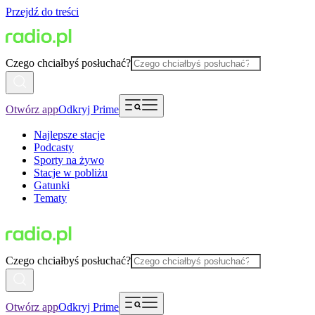
Przejdź do treści
Czego chciałbyś posłuchać?
Otwórz app
Odkryj Prime
Najlepsze stacje
Podcasty
Sporty na żywo
Stacje w pobliżu
Gatunki
Tematy
Czego chciałbyś posłuchać?
Otwórz app
Odkryj Prime