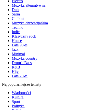
Electro
Muzyka alternatywna
Dub
Salsa
Chillout
Muzyka chrześcijańska
Techno
Indie
Klasyczny rock
House
Lata 90-te
Jazz
Minimal
Muzyka country
Drum'n'Bass
R&B
Hity
Lata 70-te
Najpopularniejsze tematy
Wiadomości
Kultura
Sport
Polityka