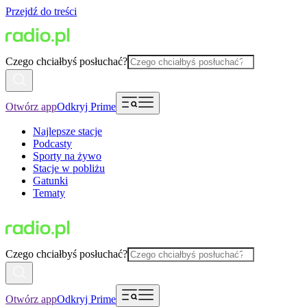
Przejdź do treści
Czego chciałbyś posłuchać?
Otwórz app
Odkryj Prime
Najlepsze stacje
Podcasty
Sporty na żywo
Stacje w pobliżu
Gatunki
Tematy
Czego chciałbyś posłuchać?
Otwórz app
Odkryj Prime