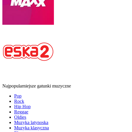
Najpopularniejsze gatunki muzyczne
Pop
Rock
Hip Hop
Reggae
Oldies
Muzyka latynoska
Muzyka klasyczna