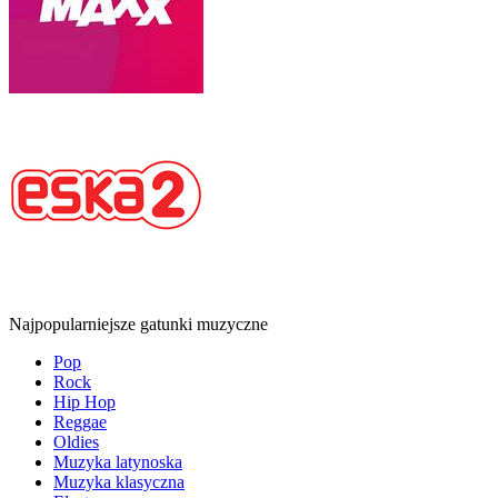
Najpopularniejsze gatunki muzyczne
Pop
Rock
Hip Hop
Reggae
Oldies
Muzyka latynoska
Muzyka klasyczna