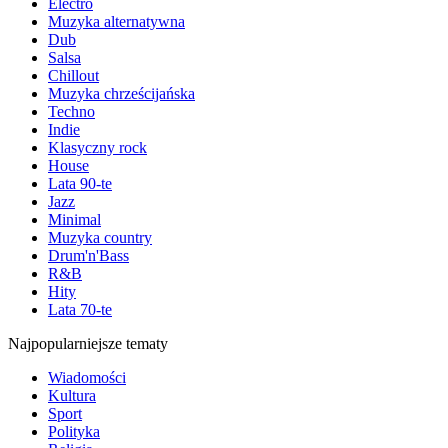
Electro
Muzyka alternatywna
Dub
Salsa
Chillout
Muzyka chrześcijańska
Techno
Indie
Klasyczny rock
House
Lata 90-te
Jazz
Minimal
Muzyka country
Drum'n'Bass
R&B
Hity
Lata 70-te
Najpopularniejsze tematy
Wiadomości
Kultura
Sport
Polityka