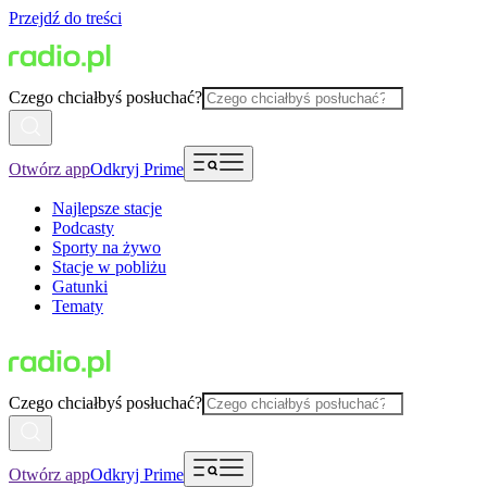
Przejdź do treści
Czego chciałbyś posłuchać?
Otwórz app
Odkryj Prime
Najlepsze stacje
Podcasty
Sporty na żywo
Stacje w pobliżu
Gatunki
Tematy
Czego chciałbyś posłuchać?
Otwórz app
Odkryj Prime