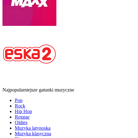
Najpopularniejsze gatunki muzyczne
Pop
Rock
Hip Hop
Reggae
Oldies
Muzyka latynoska
Muzyka klasyczna