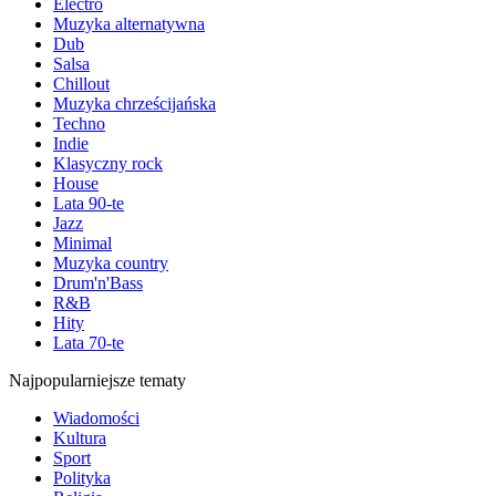
Electro
Muzyka alternatywna
Dub
Salsa
Chillout
Muzyka chrześcijańska
Techno
Indie
Klasyczny rock
House
Lata 90-te
Jazz
Minimal
Muzyka country
Drum'n'Bass
R&B
Hity
Lata 70-te
Najpopularniejsze tematy
Wiadomości
Kultura
Sport
Polityka