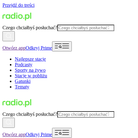
Przejdź do treści
Czego chciałbyś posłuchać?
Otwórz app
Odkryj Prime
Najlepsze stacje
Podcasty
Sporty na żywo
Stacje w pobliżu
Gatunki
Tematy
Czego chciałbyś posłuchać?
Otwórz app
Odkryj Prime